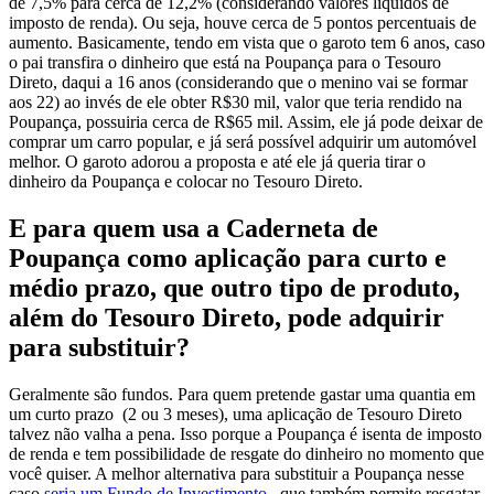
de 7,5% para cerca de 12,2% (considerando valores líquidos de
imposto de renda). Ou seja, houve cerca de 5 pontos percentuais de
aumento. Basicamente, tendo em vista que o garoto tem 6 anos, caso
o pai transfira o dinheiro que está na Poupança para o Tesouro
Direto, daqui a 16 anos (considerando que o menino vai se formar
aos 22) ao invés de ele obter R$30 mil, valor que teria rendido na
Poupança, possuiria cerca de R$65 mil.
Assim, ele já pode deixar de
comprar um carro popular, e já será possível adquirir um automóvel
melhor. O garoto adorou a proposta e até ele já queria tirar o
dinheiro da Poupança e colocar no Tesouro Direto.
E para quem usa a Caderneta de
Poupança como aplicação para curto e
médio prazo, que outro tipo de produto,
além do Tesouro Direto, pode adquirir
para substituir?
Geralmente são fundos. Para quem pretende gastar uma quantia em
um curto prazo (2 ou 3 meses), uma aplicação de Tesouro Direto
talvez não valha a pena. Isso porque a Poupança é isenta de imposto
de renda e tem possibilidade de resgate do dinheiro no momento que
você quiser. A melhor alternativa para substituir a Poupança nesse
caso
seria um Fundo de Investimento
, que também permite resgatar