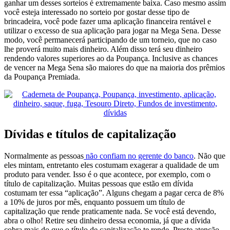
ganhar um desses sorteios é extremamente baixa.
Caso mesmo assim
você esteja interessado no sorteio por gostar desse tipo de
brincadeira, você pode fazer uma aplicação financeira rentável e
utilizar o excesso de sua aplicação para jogar na Mega Sena. Desse
modo, você permanecerá participando de um torneio, que no caso
lhe proverá muito mais dinheiro. Além disso terá seu dinheiro
rendendo valores superiores ao da Poupança. Inclusive as chances
de vencer na Mega Sena são maiores do que na maioria dos prêmios
da Poupança Premiada.
Dívidas e títulos de capitalização
Normalmente as pessoas
não confiam no gerente do banco
. Não que
eles mintam, entretanto eles costumam exagerar a qualidade de um
produto para vender. Isso é o que acontece, por exemplo, com o
título de capitalização. Muitas pessoas que estão em dívida
costumam ter essa “aplicação”. Alguns chegam a pagar cerca de 8%
a 10% de juros por mês, enquanto possuem um título de
capitalização que rende praticamente nada.
Se você está devendo,
abra o olho! Retire seu dinheiro dessa economia, já que a dívida
cobra mais do que o título de capitalização te rende. Preste atenção