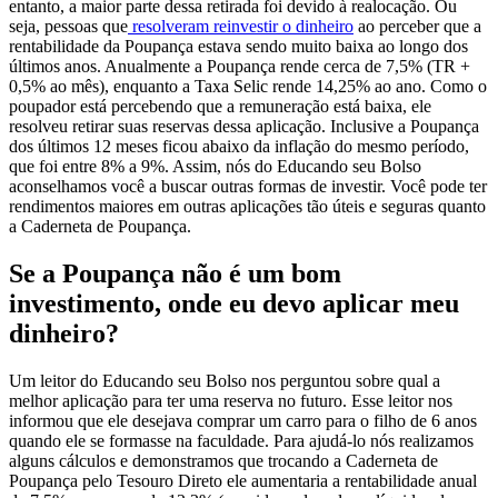
entanto, a maior parte dessa retirada foi devido à realocação. Ou
seja, pessoas que
resolveram reinvestir o dinheiro
ao perceber que a
rentabilidade da Poupança estava sendo muito baixa ao longo dos
últimos anos.
Anualmente a Poupança rende cerca de 7,5% (TR +
0,5% ao mês), enquanto a Taxa Selic rende 14,25% ao ano. Como o
poupador está percebendo que a remuneração está baixa, ele
resolveu retirar suas reservas dessa aplicação. Inclusive a Poupança
dos últimos 12 meses ficou abaixo da inflação do mesmo período,
que foi entre 8% a 9%. Assim, nós do Educando seu Bolso
aconselhamos você
a buscar outras formas de investir
. Você pode ter
rendimentos maiores em outras aplicações tão úteis e seguras quanto
a Caderneta de Poupança.
Se a Poupança não é um bom
investimento, onde eu devo aplicar meu
dinheiro?
Um leitor do Educando seu Bolso nos perguntou sobre qual a
melhor aplicação para ter uma reserva no futuro. Esse leitor nos
informou que ele desejava comprar um carro para o filho de 6 anos
quando ele se formasse na faculdade.
Para ajudá-lo nós realizamos
alguns cálculos e demonstramos que
trocando a Caderneta de
Poupança pelo Tesouro Direto
ele aumentaria a rentabilidade anual