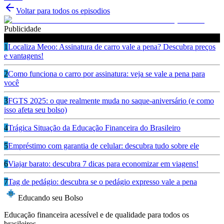
Voltar para todos os episodios
Publicidade
Ouça também
1
Localiza Meoo: Assinatura de carro vale a pena? Descubra preços
e vantagens!
2
Como funciona o carro por assinatura: veja se vale a pena para
você
3
FGTS 2025: o que realmente muda no saque-aniversário (e como
isso afeta seu bolso)
4
Trágica Situação da Educação Financeira do Brasileiro
5
Empréstimo com garantia de celular: descubra tudo sobre ele
6
Viajar barato: descubra 7 dicas para economizar em viagens!
7
Tag de pedágio: descubra se o pedágio expresso vale a pena
Educando seu Bolso
Educação financeira acessível e de qualidade para todos os
brasileiros.