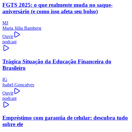
FGTS 2025: o que realmente muda no saque-
aniversário (e como isso afeta seu bolso)
MJ
Maria Júlia Bamberg
Ouvir
podcast
Trágica Situação da Educação Financeira do
Brasileiro
IG
Isabel Gonçalves
Ouvir
podcast
Empréstimo com garantia de celular: descubra tudo
sobre ele