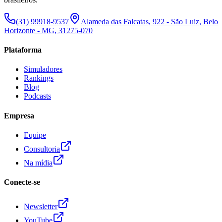
(31) 99918-9537
Alameda das Falcatas, 922 - São Luiz, Belo
Horizonte - MG, 31275-070
Plataforma
Simuladores
Rankings
Blog
Podcasts
Empresa
Equipe
Consultoria
Na mídia
Conecte-se
Newsletter
YouTube