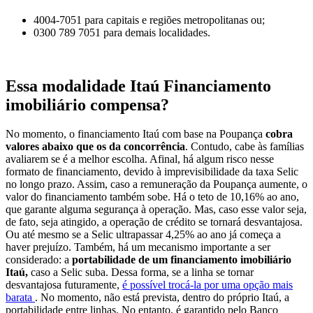
4004-7051 para capitais e regiões metropolitanas ou;
0300 789 7051 para demais localidades.
Essa modalidade Itaú Financiamento
imobiliário compensa?
No momento, o financiamento Itaú com base na Poupança
cobra
valores abaixo que os da concorrência
. Contudo, cabe às famílias
avaliarem se é a melhor escolha. Afinal, há algum risco nesse
formato de financiamento, devido à imprevisibilidade da taxa Selic
no longo prazo. Assim, caso a remuneração da Poupança aumente, o
valor do financiamento também sobe. Há o teto de 10,16% ao ano,
que garante alguma segurança à operação. Mas, caso esse valor seja,
de fato, seja atingido, a operação de crédito se tornará desvantajosa.
Ou até mesmo se a Selic ultrapassar 4,25% ao ano já começa a
haver prejuízo. Também, há um mecanismo importante a ser
considerado: a
portabilidade de um financiamento imobiliário
Itaú,
caso a Selic suba. Dessa forma, se a linha se tornar
desvantajosa futuramente,
é possível trocá-la por uma opção mais
barata
. No momento, não está prevista, dentro do próprio Itaú, a
portabilidade entre linhas. No entanto, é garantido pelo Banco