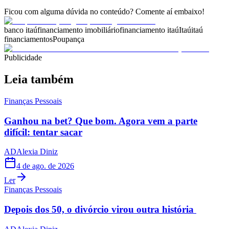
Ficou com alguma dúvida no conteúdo? Comente aí embaixo!
banco itaú
financiamento imobiliário
financiamento itaú
Itaú
itaú
financiamentos
Poupança
Publicidade
Leia também
Finanças Pessoais
Ganhou na bet? Que bom. Agora vem a parte
difícil: tentar sacar
AD
Alexia Diniz
4 de ago. de 2026
Ler
Finanças Pessoais
Depois dos 50, o divórcio virou outra história