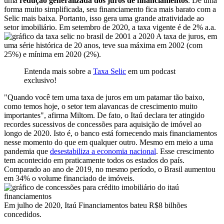
uma
redução generalizada dos juros de financiamentos
. De uma
forma muito simplificada, seu financiamento fica mais barato com a
Selic mais baixa. Portanto, isso gera uma grande atratividade ao
setor imobiliário. Em setembro de 2020, a taxa vigente é de 2% a.a.
A taxa de juros, em
uma série histórica de 20 anos, teve sua máxima em 2002 (com
25%) e mínima em 2020 (2%).
Entenda mais sobre a
Taxa Selic
em um podcast
exclusivo!
"Quando você tem uma taxa de juros em um patamar tão baixo,
como temos hoje, o setor tem alavancas de crescimento muito
importantes", afirma Miltom. De fato, o Itaú declara ter atingido
recordes sucessivos de concessões para aquisição de imóvel ao
longo de 2020. Isto é, o banco está fornecendo mais financiamentos
nesse momento do que em qualquer outro. Mesmo em meio a uma
pandemia que
desestabiliza a economia nacional
. Esse crescimento
tem acontecido em praticamente todos os estados do país.
Comparado ao ano de 2019, no mesmo período, o Brasil aumentou
em 34% o volume financiado de imóveis.
Em julho de 2020, Itaú Financiamentos bateu R$8 bilhões
concedidos.