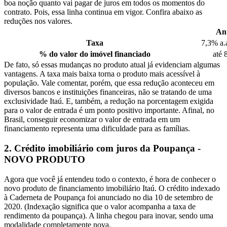
boa noção quanto vai pagar de juros em todos os momentos do
contrato. Pois, essa linha continua em vigor. Confira abaixo as
reduções nos valores.
An
Taxa
7,3% a.
% do valor do imóvel financiado
até
De fato, só essas mudanças no produto atual já evidenciam algumas
vantagens. A taxa mais baixa torna o produto mais acessível à
população. Vale comentar, porém, que essa redução aconteceu em
diversos bancos e instituições financeiras, não se tratando de uma
exclusividade Itaú. E, também, a redução na porcentagem exigida
para o valor de entrada é um ponto positivo importante. Afinal, no
Brasil, conseguir economizar o valor de entrada em um
financiamento representa uma dificuldade para as famílias.
2. Crédito imobiliário com juros da Poupança -
NOVO PRODUTO
Agora que você já entendeu todo o contexto, é hora de conhecer o
novo produto de financiamento imobiliário Itaú. O crédito indexado
à Caderneta de Poupança foi anunciado no dia 10 de setembro de
2020. (Indexação significa que o valor acompanha a taxa de
rendimento da poupança). A linha chegou para inovar, sendo uma
modalidade completamente nova.