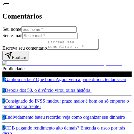
Comentários
Seu nome
Seu e-mail
Escreva seu comentário
Publicar
Publicidade
Leia também
1
Ganhou na bet? Que bom. Agora vem a parte difícil: tentar sacar
2
Depois dos 50, o divórcio virou outra história
3
Consignado do INSS mudou: prazo maior é bom ou só empurra o
problema pra frente?
4
Endividamento bateu recorde: veja como organizar seu dinheiro
5
CDB pagando rendimento alto demais? Entenda o risco por trás
disso