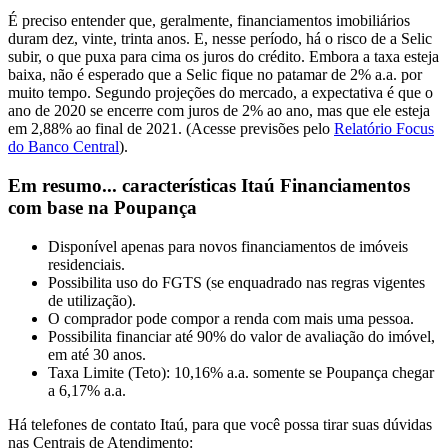
É preciso entender que, geralmente, financiamentos imobiliários
duram dez, vinte, trinta anos. E, nesse período, há o risco de a Selic
subir, o que puxa para cima os juros do crédito. Embora a taxa esteja
baixa, não é esperado que a Selic fique no patamar de 2% a.a. por
muito tempo. Segundo projeções do mercado, a expectativa é que o
ano de 2020 se encerre com juros de 2% ao ano, mas que ele esteja
em 2,88% ao final de 2021. (Acesse previsões pelo
Relatório Focus
do Banco Central
).
Em resumo... características Itaú Financiamentos
com base na Poupança
Disponível apenas para novos financiamentos de imóveis
residenciais.
Possibilita uso do FGTS (se enquadrado nas regras vigentes
de utilização).
O comprador pode compor a renda com mais uma pessoa.
Possibilita financiar até 90% do valor de avaliação do imóvel,
em até 30 anos.
Taxa Limite (Teto): 10,16% a.a. somente se Poupança chegar
a 6,17% a.a.
Há telefones de contato Itaú, para que você possa tirar suas dúvidas
nas Centrais de Atendimento: