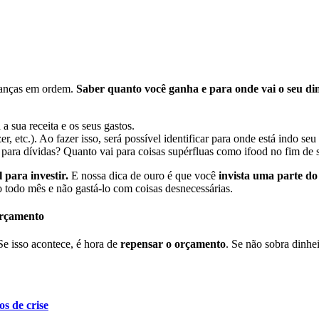
inanças em ordem.
Saber quanto você ganha e para onde vai o seu din
a sua receita e os seus gastos.
r, etc.). Ao fazer isso, será possível identificar para onde está indo seu
para dívidas? Quanto vai para coisas supérfluas como ifood no fim de
 para investir.
E nossa dica de ouro é que você
invista uma parte do 
ro todo mês e não gastá-lo com coisas desnecessárias.
orçamento
Se isso acontece, é hora de
repensar o orçamento
. Se não sobra dinhe
s de crise