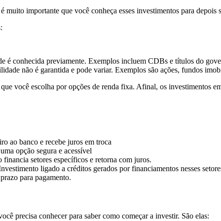
 é muito importante que você conheça esses investimentos para depois s
s:
de é conhecida previamente. Exemplos incluem CDBs e títulos do gover
lidade não é garantida e pode variar. Exemplos são ações, fundos imobil
ue você escolha por opções de renda fixa. Afinal, os investimentos em
iro ao banco e recebe juros em troca
é uma opção segura e acessível
 financia setores específicos e retorna com juros.
Investimento ligado a créditos gerados por financiamentos nesses setore
e prazo para pagamento.
 você precisa conhecer para saber como começar a investir. São elas: