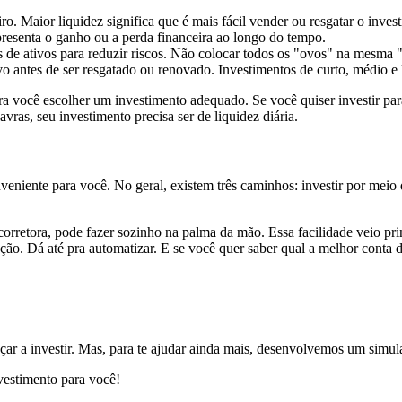
o. Maior liquidez significa que é mais fácil vender ou resgatar o inves
resenta o ganho ou a perda financeira ao longo do tempo.
os de ativos para reduzir riscos. Não colocar todos os "ovos" na mesma "
vo antes de ser resgatado ou renovado. Investimentos de curto, médio e
a você escolher um investimento adequado. Se você quiser investir par
vras, seu investimento precisa ser de liquidez diária.
eniente para você. No geral, existem três caminhos: investir por meio d
corretora, pode fazer sozinho na palma da mão. Essa facilidade veio pr
o. Dá até pra automatizar. E se você quer saber qual a melhor conta di
eçar a investir. Mas, para te ajudar ainda mais, desenvolvemos um simu
nvestimento para você!