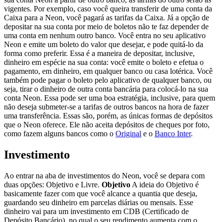
vigentes. Por exemplo, caso você queira transferir de uma conta da
Caixa para a Neon, você pagará as tarifas da Caixa. Já a opção de
depositar na sua conta por meio de boletos não te faz depender de
uma conta em nenhum outro banco. Você entra no seu aplicativo
Neon e emite um boleto do valor que desejar, e pode quitá-lo da
forma como preferir. Essa é a maneira de depositar, inclusive,
dinheiro em espécie na sua conta: você emite o boleto e efetua o
pagamento, em dinheiro, em qualquer banco ou casa lotérica. Você
também pode pagar o boleto pelo aplicativo de qualquer banco, ou
seja, tirar o dinheiro de outra conta bancária para colocá-lo na sua
conta Neon. Essa pode ser uma boa estratégia, inclusive, para quem
não deseja submeter-se a tarifas de outros bancos na hora de fazer
uma transferência. Essas são, porém, as únicas formas de depósitos
que o Neon oferece. Ele não aceita depósitos de cheques por foto,
como fazem alguns bancos como o
Original
e o
Banco Inter
.
Investimento
Ao entrar na aba de investimentos do Neon, você se depara com
duas opções: Objetivo e Livre.
Objetivo
A ideia do Objetivo é
basicamente fazer com que você alcance a quantia que deseja,
guardando seu dinheiro em parcelas diárias ou mensais. Esse
dinheiro vai para um investimento em CDB (Certificado de
Depósito Bancário), no qual o seu rendimento aumenta com o