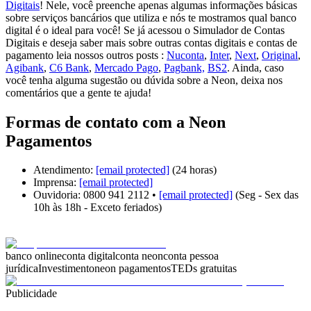
Digitais
! Nele, você preenche apenas algumas informações básicas
sobre serviços bancários que utiliza e nós te mostramos qual banco
digital é o ideal para você! Se já acessou o Simulador de Contas
Digitais e deseja saber mais sobre outras contas digitais e contas de
pagamento leia nossos outros posts :
Nuconta
,
Inter
,
Next
,
Original
,
Agibank
,
C6 Bank
,
Mercado Pago
,
Pagbank,
BS2
. Ainda, caso
você tenha alguma sugestão ou dúvida sobre a Neon, deixa nos
comentários que a gente te ajuda!
Formas de contato com a Neon
Pagamentos
Atendimento:
[email protected]
(24 horas)
Imprensa:
[email protected]
Ouvidoria: 0800 941 2112 •
[email protected]
(Seg - Sex das
10h às 18h - Exceto feriados)
banco online
conta digital
conta neon
conta pessoa
jurídica
Investimento
neon pagamentos
TEDs gratuitas
Publicidade