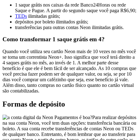
1 saque grátis nos caixas da rede Banco24Horas ou rede
Saque e Pague. A partir do segundo saque você paga R$6,90;
TEDs
ilimitadas grátis;
depósitos por boleto ilimitados grátis;
transferências para outras contas Neon ilimitadas grátis.
Como transformar 1 saque grátis em 4?
Quando você utiliza seu cartão Neon mais de 10 vezes no mês você
se torna um correntista Neon+. Isso significa que você terá direito a
4 saques grátis no mês, ao invés de 1. A melhor parte desse
benefício é que ele é bem fácil de ser alcançado. As 10 compras que
você precisa fazer podem ser de qualquer valor, ou seja, se por 10
dias você comprar um cafézinho que seja, esse benefício já vale.
Além disso, tanto compras no cartão físico quanto no cartão virtual
são contabilizadas.
Formas de depósito
Para realizar depósitos
na sua conta Neon, você tem duas opções: transferência bancária ou
boleto. A sua conta recebe transferências de contas Neon ou TEDs
de qualquer banco. Entretanto, é bom lembrar que ao transferir para
sua conta Neon a partir de outro banco, as tarifas do outro
serão
as