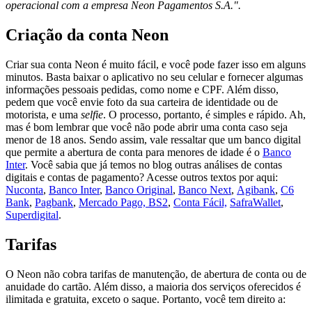
operacional com a empresa Neon Pagamentos S.A.".
Criação da conta Neon
Criar sua conta Neon é muito fácil, e você pode fazer isso em alguns
minutos. Basta baixar o aplicativo no seu celular e fornecer algumas
informações pessoais pedidas, como nome e CPF. Além disso,
pedem que você envie foto da sua carteira de identidade ou de
motorista, e uma
selfie
. O processo, portanto, é simples e rápido. Ah,
mas é bom lembrar que você não pode abrir uma conta caso seja
menor de 18 anos. Sendo assim, vale ressaltar que um banco digital
que permite a abertura de conta para menores de idade é o
Banco
Inter
. Você sabia que já temos no blog outras análises de contas
digitais e contas de pagamento? Acesse outros textos por aqui:
Nuconta
,
Banco Inter
,
Banco Original
,
Banco Next
,
Agibank
,
C6
Bank
,
Pagbank
,
Mercado Pago,
BS2
,
Conta Fácil,
SafraWallet
,
Superdigital
.
Tarifas
O Neon não cobra tarifas de manutenção, de abertura de conta ou de
anuidade do cartão. Além disso, a maioria dos serviços oferecidos é
ilimitada e gratuita, exceto o saque. Portanto, você tem direito a: