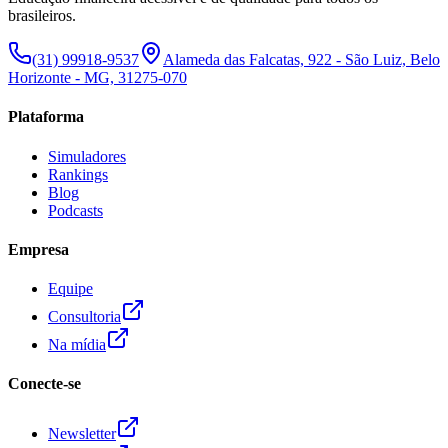
brasileiros.
(31) 99918-9537
Alameda das Falcatas, 922 - São Luiz, Belo
Horizonte - MG, 31275-070
Plataforma
Simuladores
Rankings
Blog
Podcasts
Empresa
Equipe
Consultoria
Na mídia
Conecte-se
Newsletter