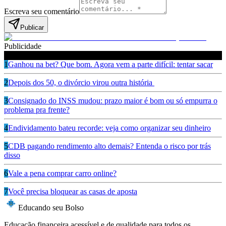
Escreva seu comentário
Publicar
Publicidade
Leia também
1
Ganhou na bet? Que bom. Agora vem a parte difícil: tentar sacar
2
Depois dos 50, o divórcio virou outra história
3
Consignado do INSS mudou: prazo maior é bom ou só empurra o
problema pra frente?
4
Endividamento bateu recorde: veja como organizar seu dinheiro
5
CDB pagando rendimento alto demais? Entenda o risco por trás
disso
6
Vale a pena comprar carro online?
7
Você precisa bloquear as casas de aposta
Educando seu Bolso
Educação financeira acessível e de qualidade para todos os