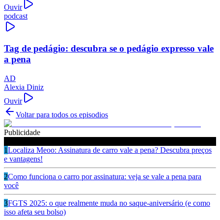
Ouvir
podcast
Tag de pedágio: descubra se o pedágio expresso vale
a pena
AD
Alexia Diniz
Ouvir
Voltar para todos os episodios
Publicidade
Ouça também
1
Localiza Meoo: Assinatura de carro vale a pena? Descubra preços
e vantagens!
2
Como funciona o carro por assinatura: veja se vale a pena para
você
3
FGTS 2025: o que realmente muda no saque-aniversário (e como
isso afeta seu bolso)