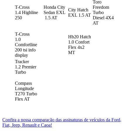
Toro
T-Cross
Honda City
Freedom
City Hatch
1.4 Highline
Sedan EXL
Turbo
EXL 1.5 AT
250
1.5 AT
Diesel 4X4
AT
T-Cross
Hb20 Hatch
1.0
1.0 Confort
Comfortline
Flex 4x2
200 tsi info
MT
display
Tracker
1.2 Premier
Turbo
Compass
Longitude
T270 Turbo
Flex AT
Confira a nossa comparação das assinaturas de veículos da Ford,
Fiat, Jeep, Renault e Caoa!