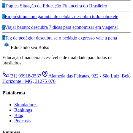
4
Trágica Situação da Educação Financeira do Brasileiro
5
Empréstimo com garantia de celular: descubra tudo sobre ele
6
Viajar barato: descubra 7 dicas para economizar em viagens!
7
Tag de pedágio: descubra se o pedágio expresso vale a pena
Educando seu Bolso
Educação financeira acessível e de qualidade para todos os
brasileiros.
(31) 99918-9537
Alameda das Falcatas, 922 - São Luiz, Belo
Horizonte - MG, 31275-070
Plataforma
Simuladores
Rankings
Blog
Podcasts
Empresa