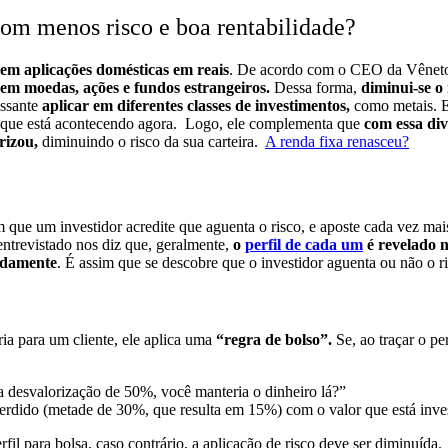
om menos risco e boa rentabilidade?
em aplicações domésticas em reais
.
De acordo com o CEO da Vênet
em moedas, ações e fundos estrangeiros.
Dessa forma,
diminui-se o 
essante
aplicar em diferentes classes de investimentos,
como metais. El
 que está acontecendo agora.
Logo, ele complementa que
com essa div
rizou,
diminuindo o risco da sua carteira.
A renda fixa renasceu?
que um investidor acredite que aguenta o risco, e aposte cada vez ma
ntrevistado nos diz que, geralmente,
o
perfil de cada um
é revelado 
pidamente
. É assim que se descobre que o investidor aguenta ou não o r
ia para um cliente, ele aplica uma
“regra de bolso”.
Se, ao traçar o pe
a desvalorização de 50%, você manteria o dinheiro lá?”
perdido (metade de 30%, que resulta em 15%) com o valor que está inves
il para bolsa, caso contrário, a aplicação de risco deve ser diminuída.