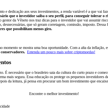
o e dedicação aos seus investimentos, a renda variável é a que vai faz
ário que o investidor saiba o seu perfil, para conseguir tolerar o r
o gestor da Vêneto nos traz dicas para o investidor que vai assumir ris
, desnecessárias, que só geram corretagem, comissão, imposto.
Dessa 
es que possibilitam menos giro.
 no momento se mostra uma boa oportunidade. Com a alta da inflação, e
s conservadores.
Entenda um pouco mais sobre criptomoedas!
entos
. É necessário que o brasileiro saia da cultura do curto prazo e comece
rma mais segura. Essa educação os protege os pequenos investidores de
depois da leitura, já pensa em procurar um bom investimento que encai
Encontre o melhor investimento!
icidade