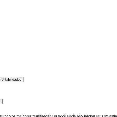
rentabilidade?
l
guindo os melhores resultados? Ou você ainda não iniciou seus investim