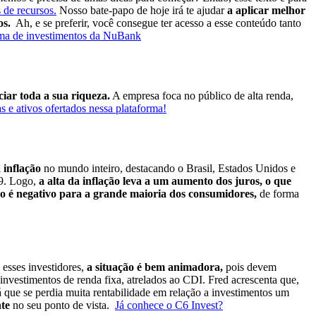
 de recursos.
Nosso bate-papo de hoje irá te ajudar
a aplicar melhor
os.
Ah, e se preferir, você consegue ter acesso a esse conteúdo tanto
rma de investimentos da NuBank
iar toda a sua riqueza.
A empresa foca no público de alta renda,
 e ativos ofertados nessa plataforma!
a inflação
no mundo inteiro, destacando o Brasil, Estados Unidos e
19. Logo,
a alta da inflação leva a um aumento dos juros, o que
ação é negativo para a grande maioria dos consumidores,
de forma
 esses investidores,
a situação é bem animadora,
pois devem
 investimentos de renda fixa, atrelados ao CDI.
Fred acrescenta que,
 já que se perdia muita rentabilidade em relação a investimentos um
nte
no seu ponto de vista.
Já conhece o C6 Invest?