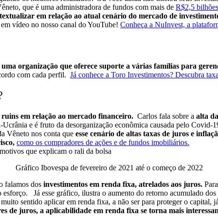
Vêneto, que é uma administradora de fundos com mais de
R$2,5 bilhões
textualizar em relação ao atual cenário do mercado de investiment
o em vídeo no nosso canal do YouTube!
Conheça a NuInvest, a platafo
,
uma organização que oferece suporte a várias famílias para gerenc
cordo com cada perfil.
Já conhece a Toro Investimentos? Descubra taxas
?
e ruins em relação ao mercado financeiro.
Carlos fala sobre a
alta d
a-Ucrânia e é fruto da desorganização econômica causada pelo Covid-
a Vêneto nos conta que
esse cenário de altas taxas de juros e infl
isco,
como os compradores de ações e de fundos imobiliários.
Gráfico Ibovespa de fevereiro de 2021 até o começo de 2022
o falamos dos
investimentos em renda fixa, atrelados aos juros.
Para
 esforço.
Já esse gráfico, ilustra o aumento do retorno acumulado dos
a muito sentido aplicar em renda fixa, a não ser para proteger o capital,
s de juros, a aplicabilidade em renda fixa se torna mais interessa