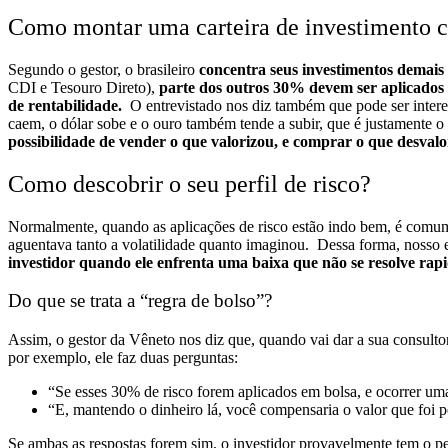
Como montar uma carteira de investimento c
Segundo o gestor, o brasileiro
concentra seus investimentos demais 
CDI e Tesouro Direto),
parte dos outros 30% devem ser aplicados 
de rentabilidade.
O entrevistado nos diz também que pode ser inter
caem, o dólar sobe e o ouro também tende a subir, que é justamente o
possibilidade de vender o que valorizou, e comprar o que desvalo
Como descobrir o seu perfil de risco?
Normalmente, quando as aplicações de risco estão indo bem, é comum 
aguentava tanto a volatilidade quanto imaginou.
Dessa forma, nosso e
investidor quando ele enfrenta uma baixa que não se resolve ra
Do que se trata a “regra de bolso”?
Assim, o gestor da Vêneto nos diz que, quando vai dar a sua consultor
por exemplo, ele faz duas perguntas:
“Se esses 30% de risco forem aplicados em bolsa, e ocorrer um
“E, mantendo o dinheiro lá, você compensaria o valor que foi 
Se ambas as respostas forem sim, o investidor provavelmente tem o perf