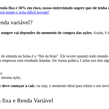
nda fixa e 50% em risco, nosso entrevistado sugere que ele tenh
m tempo e acha difícil investir!
enda variável?
l sempre vai depender do momento de compra das ações.
Assim, é i
entrada na bolsa é o "fim da festa". Ele ocorre quando todo mundo c
as empresas sem resultado listadas.
De forma prática, Carlos nos deu algu
o;
a mesma ação;
e deve começar a cair
, ou seja, o momento ideal para retirar o seu inv
 fixa e Renda Variável