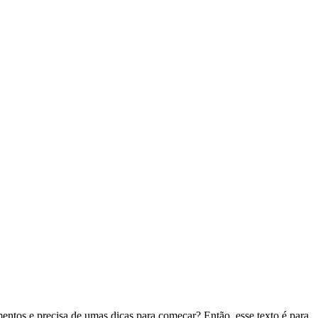
entos e precisa de umas dicas para começar? Então, esse texto é para