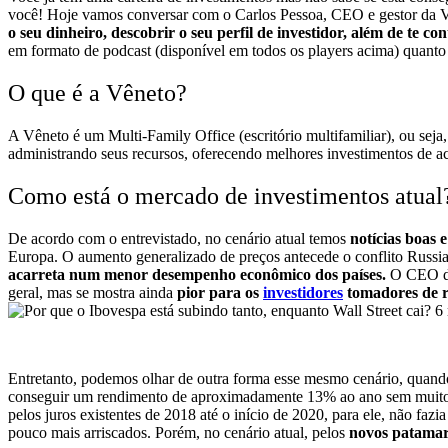
você!
Hoje vamos conversar com o Carlos Pessoa, CEO e gestor da 
o seu dinheiro, descobrir o seu perfil de investidor,
além de te con
em formato de podcast (disponível em todos os players acima) quant
O que é a Vêneto?
A Vêneto é um Multi-Family Office (escritório multifamiliar), ou seja
administrando seus recursos, oferecendo melhores investimentos de a
Como está o mercado de investimentos atual
De acordo com o entrevistado, no cenário atual temos
notícias boas 
Europa. O aumento generalizado de preços antecede o conflito Russi
acarreta num menor desempenho econômico dos países.
O CEO d
geral, mas se mostra ainda
pior para os
investidores
tomadores de r
Entretanto, podemos olhar de outra forma esse mesmo cenário, quand
conseguir um rendimento de aproximadamente 13% ao ano sem muito
pelos juros existentes de 2018 até o início de 2020, para ele, não fazi
pouco mais arriscados. Porém, no cenário atual, pelos
novos patamare