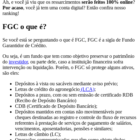
Ah, e você já viu que os ressarcimentos
serão feitos 100% online
?
Por acaso
, você já tem uma conta digital? Então confira nosso
ranking!
FGC o que é?
Se você está se perguntando o que é FGC, FGC é a sigla de Fundo
Garantidor de Crédito.
Ou seja, é um fundo que tem como objetivo preservar o patrimônio
do
investidor
, ou parte dele, caso a instituição financeira sofra
intervenção ou liquidação. Porém, o FGC só protege alguns ativos,
são eles:
Depósitos à vista ou sacáveis mediante aviso prévio;
Letras de crédito do agronegócio
(LCA)
;
Depósitos a prazo, com ou sem emissão de certificado RDB
(Recibo de Depósito Bancário)
CDB (Certificado de Depósito Bancário);
Depósitos mantidos em contas não movimentáveis por
cheques destinadas ao registro e controle do fluxo de recursos
referentes à prestação de serviços de pagamento de salários,
vencimentos, aposentadorias, pensões e similares;
Letras de câmbio (LC);
Operações compromissadas que têm como objeto títulos