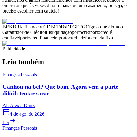
empresas que às vezes duram mais que um casamento, ou seja, é
preciso escolher com cautela!
BRK
BRK financeira
CDB
CDBs
DPGE
FGC
fgc o que é
Fundo
Garantidor de Crédito
lf
lfs
liquidaçao
portocred
portocred é
confiavel
portocred financeira
portocred telefone
renda fixa
Publicidade
Leia também
Finanças Pessoais
Ganhou na bet? Que bom. Agora vem a parte
difícil: tentar sacar
AD
Alexia Diniz
4 de ago. de 2026
Ler
Finanças Pessoais