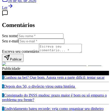
16 de jul. de 2026
Ler
Comentários
Seu nome
Seu e-mail
Escreva seu comentário
Publicar
Publicidade
Leia também
1
Ganhou na bet? Que bom. Agora vem a parte difícil: tentar sacar
2
Depois dos 50, o divórcio virou outra história
3
Consignado do INSS mudou: prazo maior é bom ou só empurra o
problema pra frente?
4
Endividamento bateu recorde: veja como organizar seu dinheiro