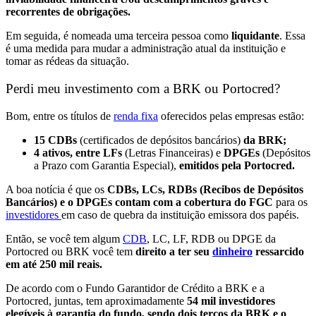
recorrentes de obrigações.
Em seguida, é nomeada uma terceira pessoa como
liquidante
. Essa
é uma medida para mudar a administração atual da instituição e
tomar as rédeas da situação.
Perdi meu investimento com a BRK ou Portocred?
Bom, entre os títulos de
renda fixa
oferecidos pelas empresas estão:
15 CDBs
(certificados de depósitos bancários)
da BRK;
4 ativos, entre LFs
(Letras Financeiras) e
DPGEs
(Depósitos
a Prazo com Garantia Especial),
emitidos pela Portocred.
A boa notícia é que os
CDBs, LCs, RDBs (Recibos de Depósitos
Bancários) e o DPGEs contam com a cobertura do FGC
para os
investidores
em caso de quebra da instituição emissora dos papéis.
Então, se você tem algum
CDB
, LC, LF, RDB ou DPGE da
Portocred ou BRK você tem
direito a ter seu
dinheiro
ressarcido
em até 250 mil reais.
De acordo com o Fundo Garantidor de Crédito a BRK e a
Portocred, juntas, tem aproximadamente
54 mil investidores
elegíveis à garantia do fundo, sendo dois terços da BRK e o