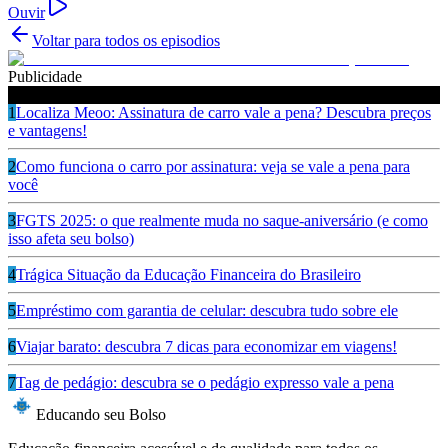
Ouvir
Voltar para todos os episodios
Publicidade
Ouça também
1
Localiza Meoo: Assinatura de carro vale a pena? Descubra preços
e vantagens!
2
Como funciona o carro por assinatura: veja se vale a pena para
você
3
FGTS 2025: o que realmente muda no saque-aniversário (e como
isso afeta seu bolso)
4
Trágica Situação da Educação Financeira do Brasileiro
5
Empréstimo com garantia de celular: descubra tudo sobre ele
6
Viajar barato: descubra 7 dicas para economizar em viagens!
7
Tag de pedágio: descubra se o pedágio expresso vale a pena
Educando seu Bolso