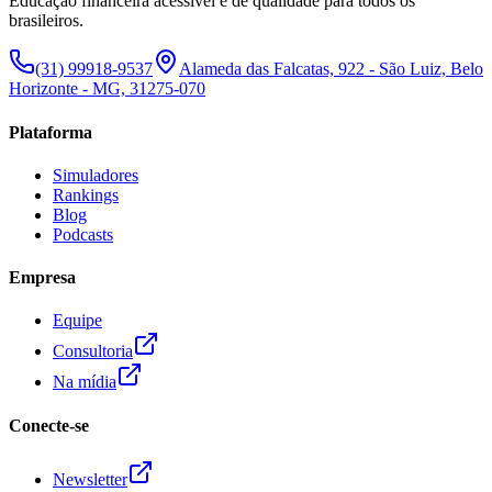
Educação financeira acessível e de qualidade para todos os
brasileiros.
(31) 99918-9537
Alameda das Falcatas, 922 - São Luiz, Belo
Horizonte - MG, 31275-070
Plataforma
Simuladores
Rankings
Blog
Podcasts
Empresa
Equipe
Consultoria
Na mídia
Conecte-se
Newsletter