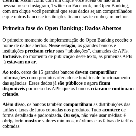
Central
. Assim como com um clique você aceita ou não uma
pessoa no seu Instagram, Twitter ou Facebook, no Open Banking,
com um clique você permitirá que seus dados sejam compartilhados
e que outros bancos e instituições financeiras te conheçam melhor.
Primeira fase do Open Banking: Dados Abertos
O primeiro momento de implementação do Open Banking
recebe
o
nome de dados abertos.
Nesse estágio
, os grandes bancos e
instituições
precisam criar
suas “tubulações”, chamadas de APIs.
Inclusive
, no momento de publicação deste texto, as primeiras APIs
já
estavam no ar
.
Ao todo
, cerca de 15 grandes bancos
devem compartilhar
informações como produtos ofertados e horários de funcionamento
das agências. Esses dados já
são públicos
e agora
ficam
disponíveis
por meio das APIs que os bancos
criaram e continuam
criando
.
Além disso
, os bancos também
compartilham
as distribuições das
tarifas e taxas de juros cobradas nos produtos. Tudo
acontece
de
forma detalhada e padronizada.
Ou seja
, não vale usar médias: é
obrigatório
mostrar
valores mínimos, máximos e as faixas de tarifas
cobradas.