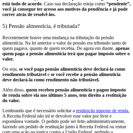
está tudo de acordo
. Caso sua declaração esteja como
“pendente”,
você já consegue ter acesso aos motivos da pendência e já pode
correr atrás de resolvê-los.
5) Pensão alimentícia, é tributada?
Recentemente houve uma mudança na tributação da pensão
alimentícia. Na lei anterior o valor da pensão era tributado tanto de
quem pagava, quanto de quem recebia. De agora em diante,
apenas
quem paga a pensão alimentícia terá que pagar imposto sobre o
valor.
Ou seja,
se você paga pensão alimentícia deve declará-la como
rendimento tributável
e
se você recebe a pensão alimentícia
deve declará-la como rendimento não tributável.
Além disso,
quem recebeu pensão alimentícia e pagou imposto
de renda sobre ela nos últimos 5 anos, tem direito a restituição
do valor.
Lembrando que é necessário solicitar a
restituição imposto de renda.
A Receita Federal não irá te devolver esse valor por livre e
espontânea vontade. O pedido pode ser feito administrativamente,
fazendo um pedido de restituição junto à Receita Federal ou entrar
com uma ação na justiça contra a União Federal, pedindo a