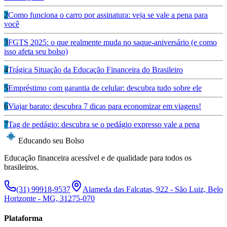
2
Como funciona o carro por assinatura: veja se vale a pena para
você
3
FGTS 2025: o que realmente muda no saque-aniversário (e como
isso afeta seu bolso)
4
Trágica Situação da Educação Financeira do Brasileiro
5
Empréstimo com garantia de celular: descubra tudo sobre ele
6
Viajar barato: descubra 7 dicas para economizar em viagens!
7
Tag de pedágio: descubra se o pedágio expresso vale a pena
Educando seu Bolso
Educação financeira acessível e de qualidade para todos os
brasileiros.
(31) 99918-9537
Alameda das Falcatas, 922 - São Luiz, Belo
Horizonte - MG, 31275-070
Plataforma