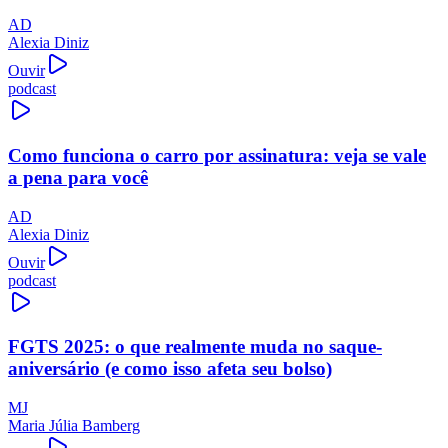
AD
Alexia Diniz
Ouvir
podcast
Como funciona o carro por assinatura: veja se vale
a pena para você
AD
Alexia Diniz
Ouvir
podcast
FGTS 2025: o que realmente muda no saque-
aniversário (e como isso afeta seu bolso)
MJ
Maria Júlia Bamberg