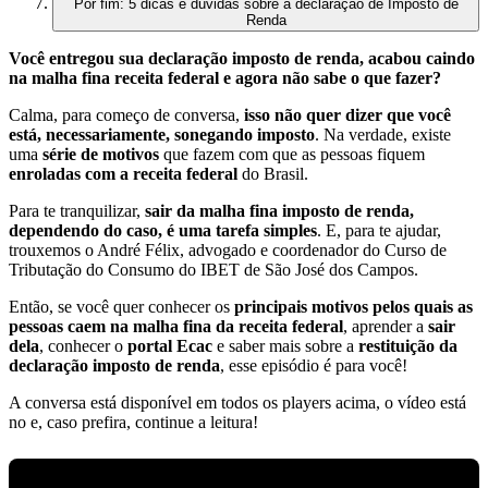
Por fim: 5 dicas e dúvidas sobre a declaração de Imposto de
Renda
Você entregou sua declaração imposto de renda, acabou caindo
na malha fina receita federal e agora não sabe o que fazer?
Calma, para começo de conversa,
isso não quer dizer que você
está, necessariamente, sonegando imposto
. Na verdade, existe
uma
série de motivos
que fazem com que as pessoas fiquem
enroladas com a receita federal
do Brasil.
Para te tranquilizar,
sair da malha fina imposto de renda,
dependendo do caso, é uma tarefa simples
. E, para te ajudar,
trouxemos o André Félix, advogado e coordenador do Curso de
Tributação do Consumo do IBET de São José dos Campos.
Então, se você quer conhecer os
principais motivos pelos quais as
pessoas caem na malha fina da receita federal
, aprender a
sair
dela
, conhecer o
portal Ecac
e saber mais sobre a
restituição da
declaração imposto de renda
, esse episódio é para você!
A conversa está disponível em todos os players acima, o vídeo está
no e, caso prefira, continue a leitura!