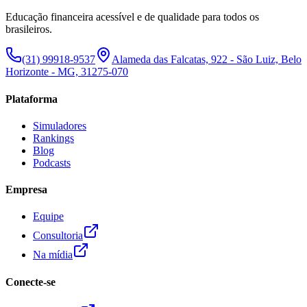
Educação financeira acessível e de qualidade para todos os
brasileiros.
(31) 99918-9537
Alameda das Falcatas, 922 - São Luiz, Belo
Horizonte - MG, 31275-070
Plataforma
Simuladores
Rankings
Blog
Podcasts
Empresa
Equipe
Consultoria
Na mídia
Conecte-se