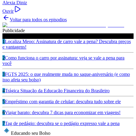
Alexia Diniz
Ouvir
Voltar para todos os episodios
Publicidade
Ouça também
1
Localiza Meoo: Assinatura de carro vale a pena? Descubra preços
e vantagens!
2
Como funciona o carro por assinatura: veja se vale a pena para
você
3
FGTS 2025: o que realmente muda no saque-aniversário (e como
isso afeta seu bolso)
4
Trágica Situação da Educação Financeira do Brasileiro
5
Empréstimo com garantia de celular: descubra tudo sobre ele
6
Viajar barato: descubra 7 dicas para economizar em viagens!
7
Tag de pedágio: descubra se o pedágio expresso vale a pena
Educando seu Bolso