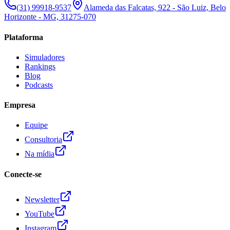
(31) 99918-9537
Alameda das Falcatas, 922 - São Luiz, Belo
Horizonte - MG, 31275-070
Plataforma
Simuladores
Rankings
Blog
Podcasts
Empresa
Equipe
Consultoria
Na mídia
Conecte-se
Newsletter
YouTube
Instagram