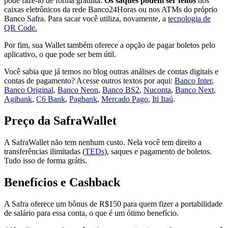
pode fazê-lo de forma gratuita.
Os saques podem ser feitos
nos
caixas eletrônicos da rede Banco24Horas ou nos ATMs do próprio
Banco Safra. Para sacar você utiliza, novamente, a
tecnologia de
QR Code.
Por fim, sua Wallet também oferece a opção de pagar boletos pelo
aplicativo, o que pode ser bem útil.
Você sabia que já temos no blog outras análises de contas digitais e
contas de pagamento? Acesse outros textos por aqui:
Banco Inter
,
Banco Original
,
Banco Neon
,
Banco BS2
,
Nuconta
,
Banco Next
,
Agibank
,
C6 Bank
,
Pagbank
,
Mercado Pago
,
Iti Itaú
.
Preço da SafraWallet
A SafraWallet não tem nenhum custo. Nela você tem direito a
transferências ilimitadas (
TEDs
), saques e pagamento de boletos.
Tudo isso de forma grátis.
Benefícios e Cashback
A Safra oferece um bônus de R$150 para quem fizer a portabilidade
de salário para essa conta, o que é um ótimo benefício.