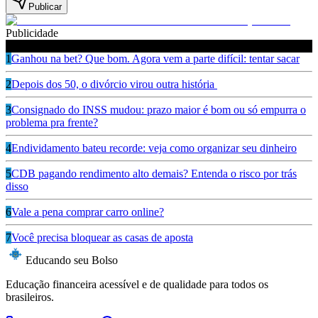
Publicar
Publicidade
Leia também
1
Ganhou na bet? Que bom. Agora vem a parte difícil: tentar sacar
2
Depois dos 50, o divórcio virou outra história
3
Consignado do INSS mudou: prazo maior é bom ou só empurra o
problema pra frente?
4
Endividamento bateu recorde: veja como organizar seu dinheiro
5
CDB pagando rendimento alto demais? Entenda o risco por trás
disso
6
Vale a pena comprar carro online?
7
Você precisa bloquear as casas de aposta
Educando seu Bolso
Educação financeira acessível e de qualidade para todos os
brasileiros.