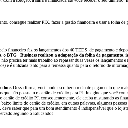
o. Com a solução, a safra é financiada até você receber o seu dinheiro.
nto, consegue realizar PIX, fazer a gestão financeira e usar a folha 
pelo financeiro faz os lançamentos dos 40 TEDS de pagamento e depoi
o, o BTG+ Business realizou a adaptação da folha de pagamento, is
 não precisa ter mais trabalho ao repassar duas vezes os lançamentos
 é utilizada tanto para a remessa quanto para o retorno de informaçõ
 lote.
Dessa forma, você pode escolher o meio de pagamento que mais a
s que não possuem o cartão de crédito para PJ. Imagine que você contr
cartão de crédito PJ, consequentemente, ele acaba misturando as fina
aixo limite do cartão de crédito, em outras palavras, algumas pessoas 
, deve saber que para um bom atendimento é indispensável que o lojist
 mercado segundo o Educando!