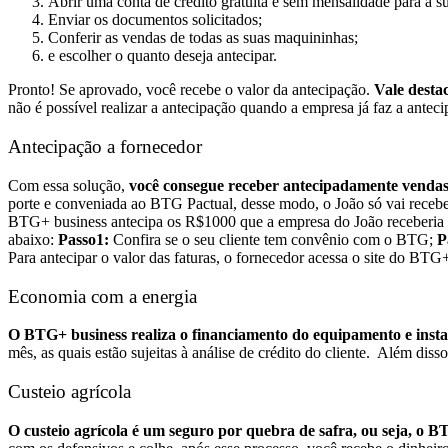
Abrir uma conta de crédito gratuita e sem mensalidade para a s
Enviar os documentos solicitados;
Conferir as vendas de todas as suas maquininhas;
e escolher o quanto deseja antecipar.
Pronto! Se aprovado, você recebe o valor da antecipação.
Vale desta
não é possível realizar a antecipação quando a empresa já faz a ante
Antecipação a fornecedor
Com essa solução,
você consegue receber antecipadamente vendas 
porte e conveniada ao BTG Pactual, desse modo, o João só vai recebe
BTG+ business antecipa os R$1000 que a empresa do João receberia
abaixo:
Passo1:
Confira se o seu cliente tem convênio com o BTG;
P
Para antecipar o valor das faturas, o fornecedor acessa o site do BTG+ 
Economia com a energia
O BTG+ business realiza o financiamento do equipamento e instala
mês, as quais estão sujeitas à análise de crédito do cliente.
Além disso
Custeio agrícola
O custeio agrícola é um seguro por quebra de safra, ou seja, o B