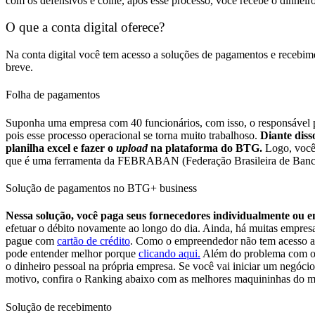
com os defensivos e colhe, após esse processo, você recebe o dinheir
O que a conta digital oferece?
Na conta digital você tem acesso a soluções de pagamentos e recebime
breve.
Folha de pagamentos
Suponha uma empresa com 40 funcionários, com isso, o responsável 
pois esse processo operacional se torna muito trabalhoso.
Diante diss
planilha excel e fazer o
upload
na plataforma do BTG.
Logo, você
que é uma ferramenta da FEBRABAN (Federação Brasileira de Bancos) e
Solução de pagamentos no BTG+ business
Nessa solução, você paga seus fornecedores individualmente ou em
efetuar o débito novamente ao longo do dia.
Ainda, há muitas empresa
pague com
cartão de crédito
. Como o empreendedor não tem acesso ao 
pode entender melhor porque
clicando aqui.
Além do problema com o b
o dinheiro pessoal na própria empresa.
Se você vai iniciar um negócio
motivo, confira o Ranking abaixo com as melhores maquininhas do
Solução de recebimento