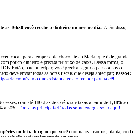
té as 16h30 você recebe o dinheiro no mesmo dia.
Além disso,
eceu cacau para a empresa de chocolate da Maria, que é de grande
om pouco dinheiro e precisa ter fluxo de caixa.
Dessa forma, o
e IOF.
Então, para antecipar, você precisa seguir o passo a passo
ado deve enviar todas as notas fiscais que deseja antecipar;
Passo4:
ipos de empréstimo que existem e veja o melhor para você!
6 vezes, com até 180 dias de carência e taxas a partir de 1,18% ao
0% a 30%.
Tire suas principais dúvidas sobre energia solar aqui!
mpéries ou frio.
Imagine que você compra os insumos, planta, cuida