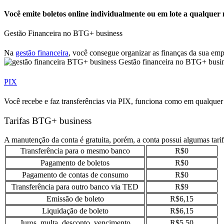
Você emite boletos online individualmente ou em lote a qualque
Gestão Financeira no BTG+ business
Na
gestão financeira
, você consegue organizar as finanças da sua empr
Gestão financeira no BTG+ busi
PIX
Você recebe e faz transferências via PIX, funciona como em qualquer b
Tarifas BTG+ business
A manutenção da conta é gratuita, porém, a conta possui algumas tarif
Transferência para o mesmo banco
R$0
Pagamento de boletos
R$0
Pagamento de contas de consumo
R$0
Transferência para outro banco via TED
R$9
Emissão de boleto
R$6,15
Liquidação de boleto
R$6,15
Juros, multa, desconto, vencimento
R$5,50