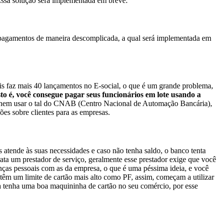
 Essa solução será implementada em breve.
de pagamentos de maneira descomplicada, a qual será implementada em
s faz mais 40 lançamentos no E-social, o que é um grande problema,
to é, você consegue pagar seus funcionários em lote usando a
 e nem usar o tal do CNAB (Centro Nacional de Automação Bancária),
es sobre clientes para as empresas.
tende às suas necessidades e caso não tenha saldo, o banco tenta
ata um prestador de serviço, geralmente esse prestador exige que você
nças pessoais com as da empresa, o que é uma péssima ideia, e você
têm um limite de cartão mais alto como PF, assim, começam a utilizar
a tenha uma boa maquininha de cartão no seu comércio, por esse