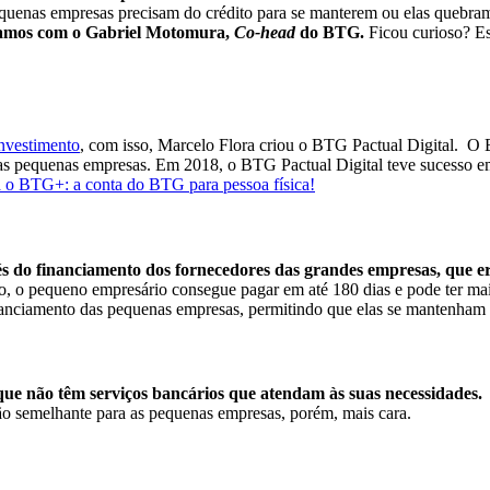
quenas empresas precisam do crédito para se manterem ou elas quebra
rsamos com o Gabriel Motomura,
Co-head
do BTG.
Ficou curioso? Es
nvestimento
, com isso, Marcelo Flora criou o BTG Pactual Digital.
O B
as pequenas empresas.
Em 2018, o BTG Pactual Digital teve sucesso em
 o BTG+: a conta do BTG para pessoa física!
vés do financiamento dos fornecedores das grandes empresas, que e
o pequeno empresário consegue pagar em até 180 dias e pode ter mais c
anciamento das pequenas empresas, permitindo que elas se mantenham
e não têm serviços bancários que atendam às suas necessidades.
ão semelhante para as pequenas empresas, porém, mais cara.