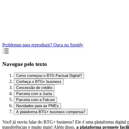
Problemas para reproduzir? Ouça no Spotify
Navegue pelo texto
Como começou o BTG Pactual Digital?
Conheça o BTG+ business
Concessão de crédito
Parceria com a Justa
Parceria com a Falconi
Novidades para as PMEs
A plataforma BTG+ business compensa?
Você já ouviu falar do BTG+ business? Ele é uma plataforma digital pa
transferências e muito mais!
Além disso,
a plataforma promete facil