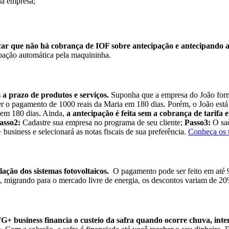
ua empresa;
car que não há cobrança de IOF sobre antecipação e antecipando a
cipação automática pela maquininha.
a prazo de produtos e serviços.
Suponha que a empresa do João forn
r o pagamento de 1000 reais da Maria em 180 dias. Porém, o João está c
 em 180 dias. Ainda,
a antecipação é feita sem a cobrança de tarifa 
asso2:
Cadastre sua empresa no programa de seu cliente;
Passo3:
O sac
business e selecionará as notas fiscais de sua preferência.
Conheça os t
ção dos sistemas fotovoltaicos.
O pagamento pode ser feito em até 9
, migrando para o mercado livre de energia, os descontos variam de 2
TG+ business financia o custeio da safra quando ocorre chuva, inte