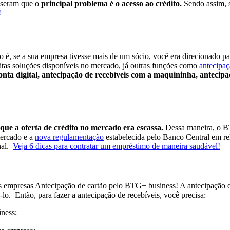
sseram que o
principal problema é o acesso ao crédito.
Sendo assim, s
!
to é, se a sua empresa tivesse mais de um sócio, você era direcionado p
uitas soluções disponíveis no mercado, já outras funções como
antecipaç
onta digital, antecipação de recebíveis com a maquininha, antecip
ue a oferta de crédito no mercado era escassa.
Dessa maneira, o B
ercado e a
nova regulamentação
estabelecida pelo Banco Central em r
nal.
Veja 6 dicas para contratar um empréstimo de maneira saudável!
Antecipação de cartão pelo BTG+ business!
A antecipação d
á-lo.
Então, para fazer a antecipação de recebíveis, você precisa:
iness;