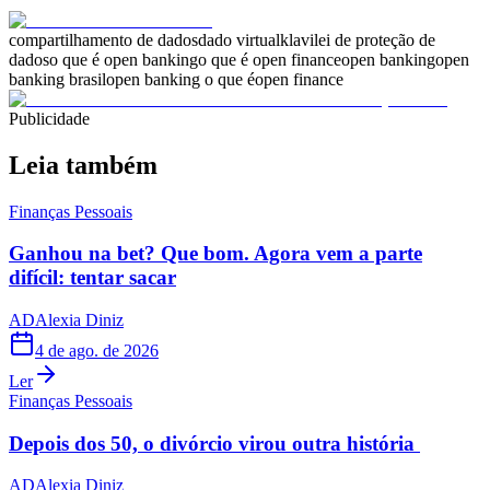
compartilhamento de dados
dado virtual
klavi
lei de proteção de
dados
o que é open banking
o que é open finance
open banking
open
banking brasil
open banking o que é
open finance
Publicidade
Leia também
Finanças Pessoais
Ganhou na bet? Que bom. Agora vem a parte
difícil: tentar sacar
AD
Alexia Diniz
4 de ago. de 2026
Ler
Finanças Pessoais
Depois dos 50, o divórcio virou outra história
AD
Alexia Diniz