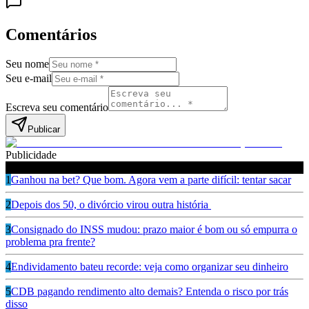
Comentários
Seu nome
Seu e-mail
Escreva seu comentário
Publicar
Publicidade
Leia também
1
Ganhou na bet? Que bom. Agora vem a parte difícil: tentar sacar
2
Depois dos 50, o divórcio virou outra história
3
Consignado do INSS mudou: prazo maior é bom ou só empurra o
problema pra frente?
4
Endividamento bateu recorde: veja como organizar seu dinheiro
5
CDB pagando rendimento alto demais? Entenda o risco por trás
disso