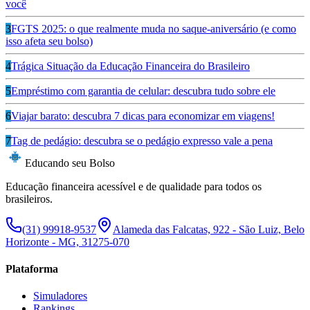
você
3
FGTS 2025: o que realmente muda no saque-aniversário (e como
isso afeta seu bolso)
4
Trágica Situação da Educação Financeira do Brasileiro
5
Empréstimo com garantia de celular: descubra tudo sobre ele
6
Viajar barato: descubra 7 dicas para economizar em viagens!
7
Tag de pedágio: descubra se o pedágio expresso vale a pena
Educando seu Bolso
Educação financeira acessível e de qualidade para todos os
brasileiros.
(31) 99918-9537
Alameda das Falcatas, 922 - São Luiz, Belo
Horizonte - MG, 31275-070
Plataforma
Simuladores
Rankings