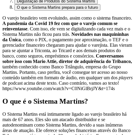
Degustação de Produtos do Sistema Martins
O que o Sistema Martins prepara para o futuro
O varejo brasileiro vem evoluindo, assim como o sistema financeiro.
A pandemia da Covid 19 fez com que o varejo comum se
reinventasse
. Com isso, ele vem se digitalizando cada vez mais e o
Sistema Martins não ficou para trás.
Novidades nas maquininhas
da Única
, como o PIX, o pagamento por aproximação, o TEF e o
gerenciador financeiro chegaram para ajudar o varejista. Elas vieram
para se ajuntar a Triconta, ao Tricard e aos demais produtos do
banco, como seguros, empréstimos e consórcios.
Conversamos
sobre isso com Mario Attie, diretor de adquirência do Tribanco,
também conhecido como Banco Triângulo, empresa do Grupo
Martins. Portanto, caso prefira, você consegue ter acesso ao nosso
conteúdo também em formato de áudio, em qualquer um dos
players
de podcast acima deste texto. Caso contrário, vamos ao texto!
https://www.youtube.com/watch?v=C0NiGlBrjJY&t=174s
O que é o Sistema Martins?
O Sistema Martins está intimamente ligado ao varejo brasileiro há
mais de 67 anos. Eles são um atacado distribuidor e se
autodenominam como Sistema Martins, devido a suas inúmeras
áreas de atuação. Ele oferece soluções financeiras através do Banco