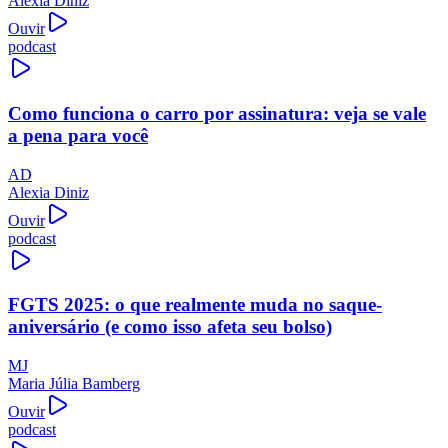
Alexia Diniz
Ouvir
podcast
Como funciona o carro por assinatura: veja se vale
a pena para você
AD
Alexia Diniz
Ouvir
podcast
FGTS 2025: o que realmente muda no saque-
aniversário (e como isso afeta seu bolso)
MJ
Maria Júlia Bamberg
Ouvir
podcast