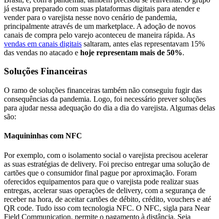
já estava preparado com suas plataformas digitais para atender e
vender para o varejista nesse novo cenário de pandemia,
principalmente através de um marketplace. A adoção de novos
canais de compra pelo varejo aconteceu de maneira rápida. As
vendas em canais digitais
saltaram, antes elas representavam 15%
das vendas no atacado e
hoje representam mais de 50%
.
Soluções Financeiras
O ramo de soluções financeiras também não conseguiu fugir das
consequências da pandemia. Logo, foi necessário prever soluções
para ajudar nessa adequação do dia a dia do varejista. Algumas delas
são:
Maquininhas com NFC
Por exemplo, com o isolamento social o varejista precisou acelerar
as suas estratégias de delivery. Foi preciso entregar uma solução de
cartões que o consumidor final pague por aproximação. Foram
oferecidos equipamentos para que o varejista pode realizar suas
entregas, acelerar suas operações de delivery, com a segurança de
receber na hora, de aceitar cartões de débito, crédito, vouchers e até
QR code. Tudo isso com tecnologia NFC. O NFC, sigla para Near
Field Communication, permite o pagamento à distância. Seja