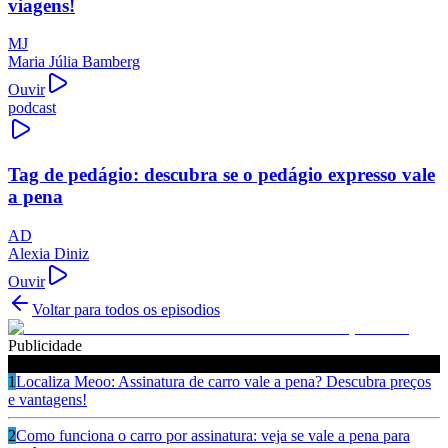
viagens!
MJ
Maria Júlia Bamberg
Ouvir
podcast
Tag de pedágio: descubra se o pedágio expresso vale
a pena
AD
Alexia Diniz
Ouvir
Voltar para todos os episodios
Publicidade
Ouça também
1
Localiza Meoo: Assinatura de carro vale a pena? Descubra preços
e vantagens!
2
Como funciona o carro por assinatura: veja se vale a pena para