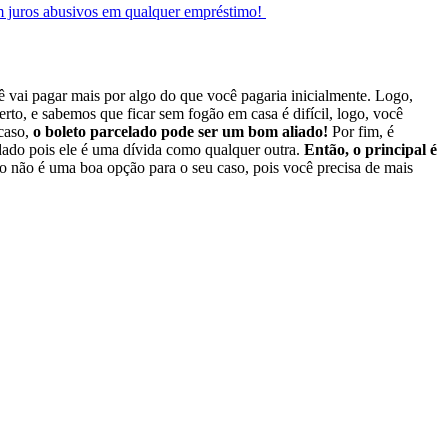
om juros abusivos em qualquer empréstimo!
cê vai pagar mais por algo do que você pagaria inicialmente. Logo,
erto, e sabemos que ficar sem fogão em casa é difícil, logo, você
 caso,
o boleto parcelado pode ser um bom aliado!
Por fim, é
idado pois ele é uma dívida como qualquer outra.
Então, o principal é
o não é uma boa opção para o seu caso, pois você precisa de mais