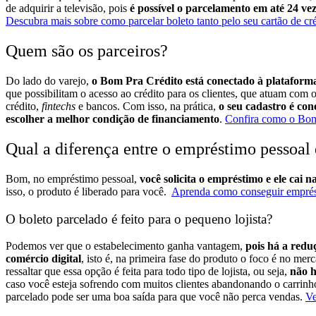
de adquirir a televisão, pois
é possível o parcelamento em até 24 ve
Descubra mais sobre como parcelar boleto tanto pelo seu cartão de c
Quem são os parceiros?
Do lado do varejo,
o Bom Pra Crédito está conectado à plataform
que possibilitam o acesso ao crédito para os clientes, que atuam com 
crédito,
fintechs
e bancos.
Com isso, na prática,
o seu cadastro é con
escolher a melhor condição de financiamento
.
Confira como o Bom 
Qual a diferença entre o empréstimo pessoal 
Bom, no empréstimo pessoal,
você solicita o empréstimo e ele cai n
isso, o produto é liberado para você.
Aprenda como conseguir emprés
O boleto parcelado é feito para o pequeno lojista?
Podemos ver que o estabelecimento ganha vantagem,
pois há a red
comércio digital
, isto é, na primeira fase do produto o foco é no mer
ressaltar que essa opção é feita para todo tipo de lojista, ou seja,
não h
caso você esteja sofrendo com muitos clientes abandonando o carrinh
parcelado pode ser uma boa saída para que você não perca vendas.
Ve