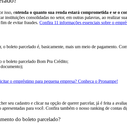
celado?
r isso, e
ntenda o quanto sua renda estará comprometida e se o co
ar instituições consolidadas no setor, em outras palavras, ao realizar s
a fim de evitar fraudes.
Confira 11 informações essenciais sobre o empré
, o boleto parcelado é, basicamente, mais um meio de pagamento.
Com 
 o boleto parcelado Bom Pra Crédito;
e documento);
icitar o empréstimo para pequena empresa? Conheça o Pronampe!
seu cadastro e clicar na opção de querer parcelar, já é feita a avaliaç
o apresentadas para você.
Confira também o nosso ranking de contas dig
gamento do boleto parcelado?