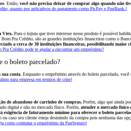
zes
. Então,
você não precisa deixar de comprar algo quando não tiv
rédito, quanto por aplicativos de pagamento como PicPay e PagBank.!
a Vtex.
Para o lojista que tiver interesse nesse produto é possível habili
o Bom Pra Crédito, são as grandes instituições financeiras como o Banc
ectado a cerca de 30 instituições financeiras, possibilitando maior
Pra Crédito pode te ajudar a encontrar um empréstimo?
e o boleto parcelado?
a sua conta
. Enquanto o empréstimo através do boleto parcelado, você 
timo para empresa em tempos de crise!
ução de abandono de carrinho de compras.
Porém, algo que ainda pod
cado digital e não no mercado físico.
Porém,
atender o mercado físico
á exigência de faturamento mínimo para oferecer o boleto parcel
o ou caso seu cliente esteja desistindo da compra pois nenhuma das opç
ja como contratar o empréstimo da PagSeguro!