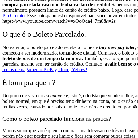
compra parcelada caso não tenha cartão de crédito!
Sabemos que, 
normalmente possuem limite de cartão de crédito baixo. Logo, essa p
Pra Crédito.
Esse bate-papo está disponível para você ouvir em todos
https://www.youtube.com/watch?v=xOoQda4_7m8&t=2s
O que é o Boleto Parcelado?
No exterior, o boleto parcelado recebe o nome de
buy now pay later
,
começou a ser modernizado, tornando-se digital.
Com isso, o boleto p
boleto depois de um tempo da compra
.
Também, essa opção permite 
parcelas, mesmo sem ter cartão de crédito.
Contudo,
avalie bem se o
meios de pagamento PicPay, Ifood, Yellow!
É bom pra quem?
Do ponto de vista do
e-commerce
, isto é, o lojista que vende online,
a
boleto normal, em que é preciso ter o dinheiro na conta, ou o cartão
muitas vezes, causado por baixo limite no cartão de crédito ou por 
Como o boleto parcelado funciona na prática?
Vamos supor que você queira comprar uma televisão de três mil reais 
porém não quer perder o seu limite e ficar sem comprar outras coisas