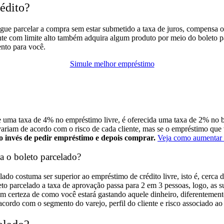
rédito?
egue parcelar a compra sem estar submetido a taxa de juros, compensa o
nte com limite alto também adquira algum produto por meio do boleto par
nto para você.
Simule melhor empréstimo
uma taxa de 4% no empréstimo livre, é oferecida uma taxa de 2% no bol
as variam de acordo com o risco de cada cliente, mas se o empréstimo q
ao invés de pedir empréstimo e depois comprar.
Veja como aumentar o
 o boleto parcelado?
lado costuma ser superior ao empréstimo de crédito livre
, isto é, cerca
to parcelado a taxa de aprovação passa para 2 em 3 pessoas, logo, as 
 tem certeza de como você estará gastando aquele dinheiro, diferenteme
acordo com o segmento do varejo, perfil do cliente e risco associado a