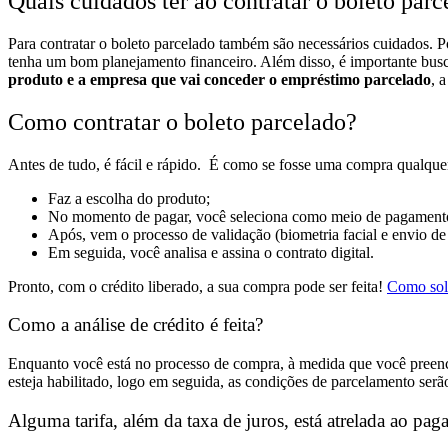
Quais cuidados ter ao contratar o boleto par
Para contratar o boleto parcelado também são necessários cuidados. Po
tenha um bom planejamento financeiro.
Além disso, é importante busc
produto e a empresa que vai conceder o empréstimo parcelado
, 
Como contratar o boleto parcelado?
Antes de tudo, é fácil e rápido.
É como se fosse uma compra qualquer
Faz a escolha do produto;
No momento de pagar, você seleciona como meio de pagamento
Após, vem o processo de validação (biometria facial e envio d
Em seguida, você analisa e assina o contrato digital.
Pronto, com o crédito liberado, a sua compra pode ser feita!
Como sol
Como a análise de crédito é feita?
Enquanto você está no processo de compra, à medida que você preencher 
esteja habilitado, logo em seguida, as condições de parcelamento serã
Alguma tarifa, além da taxa de juros, está atrelada ao pa