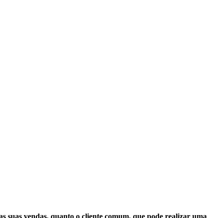
as suas vendas, quanto o cliente comum, que pode realizar uma