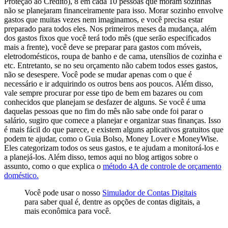
Proteção ao Crédito), 8 em cada 10 pessoas que moram sozinhas
não se planejaram financeiramente para isso. Morar sozinho envolve
gastos que muitas vezes nem imaginamos, e você precisa estar
preparado para todos eles. Nos primeiros meses da mudança, além
dos gastos fixos que você terá todo mês (que serão especificados
mais a frente), você deve se preparar para gastos com móveis,
eletrodomésticos, roupa de banho e de cama, utensílios de cozinha e
etc. Entretanto, se no seu orçamento não cabem todos esses gastos,
não se desespere. Você pode se mudar apenas com o que é
necessário e ir adquirindo os outros bens aos poucos. Além disso,
vale sempre procurar por esse tipo de bem em bazares ou com
conhecidos que planejam se desfazer de alguns. Se você é uma
daquelas pessoas que no fim do mês não sabe onde foi parar o
salário, sugiro que comece a planejar e organizar suas finanças. Isso
é mais fácil do que parece, e existem alguns aplicativos gratuitos que
podem te ajudar, como o Guia Bolso, Money Lover e MoneyWise.
Eles categorizam todos os seus gastos, e te ajudam a monitorá-los e
a planejá-los. Além disso, temos aqui no blog artigos sobre o
assunto, como o que explica o
método 4A de controle de orçamento
doméstico.
Você pode usar o nosso
Simulador de Contas Digitais
para saber qual é, dentre as opções de contas digitais, a
mais econômica para você.