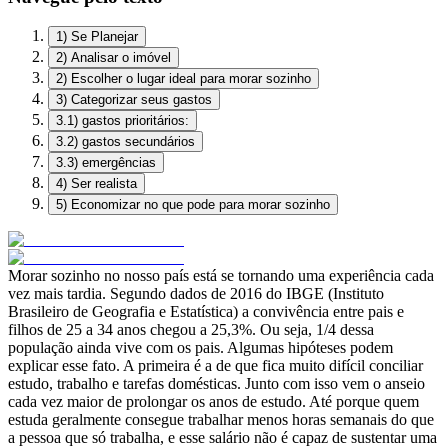
1) Se Planejar
2) Analisar o imóvel
2) Escolher o lugar ideal para morar sozinho
3) Categorizar seus gastos
3.1) gastos prioritários:
3.2) gastos secundários
3.3) emergências
4) Ser realista
5) Economizar no que pode para morar sozinho
Morar sozinho no nosso país está se tornando uma experiência cada
vez mais tardia. Segundo dados de 2016 do IBGE (Instituto
Brasileiro de Geografia e Estatística) a convivência entre pais e
filhos de 25 a 34 anos chegou a 25,3%. Ou seja, 1/4 dessa
população ainda vive com os pais. Algumas hipóteses podem
explicar esse fato. A primeira é a de que fica muito difícil conciliar
estudo, trabalho e tarefas domésticas. Junto com isso vem o anseio
cada vez maior de prolongar os anos de estudo. Até porque quem
estuda geralmente consegue trabalhar menos horas semanais do que
a pessoa que só trabalha, e esse salário não é capaz de sustentar uma