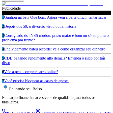
Publicidade
Leia também
1
Ganhou na bet? Que bom. Agora vem a parte difícil: tentar sacar
2
Depois dos 50, o divórcio virou outra história
3
Consignado do INSS mudou: prazo maior é bom ou só empurra o
problema pra frente?
4
Endividamento bateu recorde: veja como organizar seu dinheiro
5
CDB pagando rendimento alto demais? Entenda o risco por trás
disso
6
Vale a pena comprar carro online?
7
Você precisa bloquear as casas de aposta
Educando seu Bolso
Educação financeira acessível e de qualidade para todos os
brasileiros.