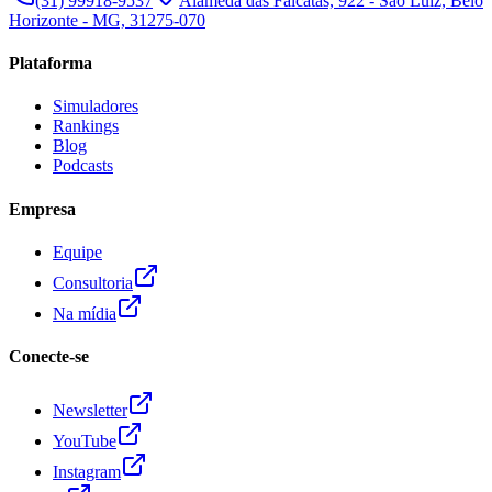
(31) 99918-9537
Alameda das Falcatas, 922 - São Luiz, Belo
Horizonte - MG, 31275-070
Plataforma
Simuladores
Rankings
Blog
Podcasts
Empresa
Equipe
Consultoria
Na mídia
Conecte-se
Newsletter
YouTube
Instagram