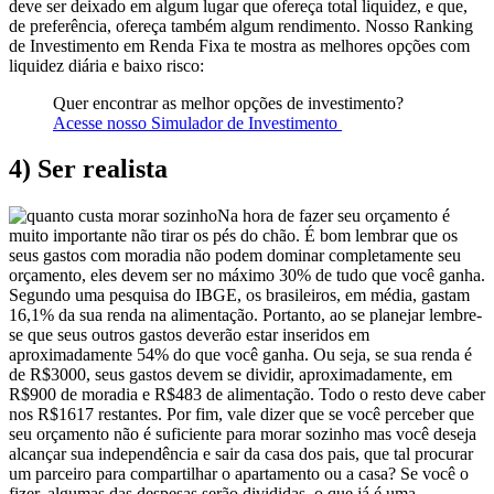
deve ser deixado em algum lugar que ofereça total liquidez, e que,
de preferência, ofereça também algum rendimento. Nosso Ranking
de Investimento em Renda Fixa te mostra as melhores opções com
liquidez diária e baixo risco:
Quer encontrar as melhor opções de investimento?
Acesse nosso Simulador de Investimento
4) Ser realista
Na hora de fazer seu orçamento é
muito importante não tirar os pés do chão. É bom lembrar que os
seus gastos com moradia não podem dominar completamente seu
orçamento, eles devem ser no máximo 30% de tudo que você ganha.
Segundo uma pesquisa do IBGE, os brasileiros, em média, gastam
16,1% da sua renda na alimentação. Portanto, ao se planejar lembre-
se que seus outros gastos deverão estar inseridos em
aproximadamente 54% do que você ganha. Ou seja, se sua renda é
de R$3000, seus gastos devem se dividir, aproximadamente, em
R$900 de moradia e R$483 de alimentação. Todo o resto deve caber
nos R$1617 restantes. Por fim, vale dizer que se você perceber que
seu orçamento não é suficiente para morar sozinho mas você deseja
alcançar sua independência e sair da casa dos pais, que tal procurar
um parceiro para compartilhar o apartamento ou a casa? Se você o
fizer, algumas das despesas serão divididas, o que já é uma