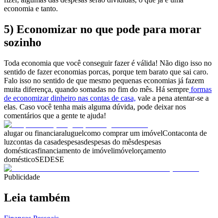
economia e tanto.
5) Economizar no que pode para morar
sozinho
Toda economia que você conseguir fazer é válida! Não digo isso no
sentido de fazer economias porcas, porque tem barato que sai caro.
Falo isso no sentido de que mesmo pequenas economias já fazem
muita diferença, quando somadas no fim do mês. Há sempre
formas
de economizar dinheiro nas contas de casa,
vale a pena atentar-se a
elas. Caso você tenha mais alguma dúvida, pode deixar nos
comentários que a gente te ajuda!
alugar ou financiar
aluguel
como comprar um imóvel
Conta
conta de
luz
contas da casa
despesas
despesas do mês
despesas
domésticas
financiamento de imóvel
imóvel
orçamento
doméstico
SEDESE
Publicidade
Leia também