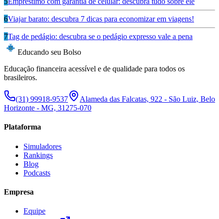
5
Empréstimo com garantia de celular: descubra tudo sobre ele
6
Viajar barato: descubra 7 dicas para economizar em viagens!
7
Tag de pedágio: descubra se o pedágio expresso vale a pena
Educando seu Bolso
Educação financeira acessível e de qualidade para todos os
brasileiros.
(31) 99918-9537
Alameda das Falcatas, 922 - São Luiz, Belo
Horizonte - MG, 31275-070
Plataforma
Simuladores
Rankings
Blog
Podcasts
Empresa
Equipe