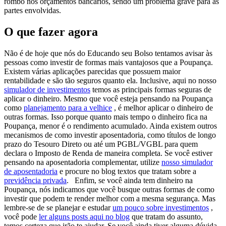
rombo nos orçamentos bancários, sendo um problema grave para as
partes envolvidas.
O que fazer agora
Não é de hoje que nós do Educando seu Bolso tentamos avisar às
pessoas como investir de formas
mais vantajosos que a Poupança
.
Existem várias aplicações parecidas que possuem maior
rentabilidade e são tão seguros quanto ela. Inclusive, aqui no nosso
simulador de investimentos
temos as principais formas seguras de
aplicar o dinheiro.
Mesmo que você esteja pensando na Poupança
como
planejamento para a velhice
, é melhor aplicar o dinheiro de
outras formas. Isso porque quanto mais tempo o dinheiro fica na
Poupança, menor é o rendimento acumulado
. Ainda existem outros
mecanismos de como investir aposentadoria, como títulos de longo
prazo do
Tesouro Direto
ou até um PGBL/VGBL para quem
declara o Imposto de Renda de maneira completa. Se você estiver
pensando na aposentadoria complementar, utilize
nosso simulador
de aposentadoria
e procure no blog textos que tratam sobre a
previdência privada
.
Enfim, se você ainda tem dinheiro na
Poupança, nós indicamos que você busque outras formas de como
investir que podem te render melhor com a mesma segurança. Mas
lembre-se de se planejar e estudar
um pouco sobre investimentos
,
você pode
ler alguns posts aqui no blog
que tratam do assunto,
temos certeza que irão te ajudar. Se você ainda tiver alguma dúvida