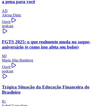
a pena para você
AD
Alexia Diniz
Ouvir
podcast
FGTS 2025: o que realmente muda no saque-
aniversário (e como isso afeta seu bolso)
MJ
Maria Júlia Bamberg
Ouvir
podcast
Trágica Situação da Educação Financeira do
Brasileiro
IG
Isabel Gonçalves