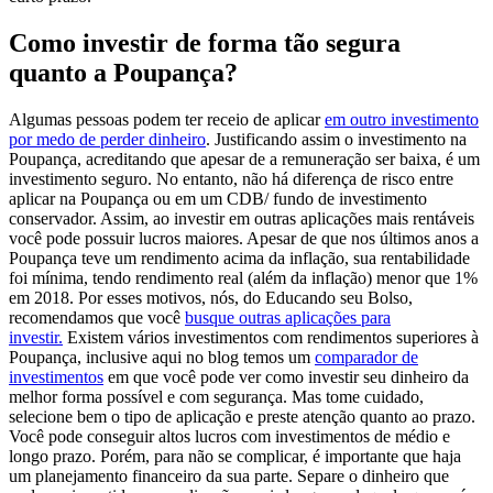
Como investir de forma tão segura
quanto a Poupança?
Algumas pessoas podem ter receio de aplicar
em outro investimento
por medo de perder dinheiro
. Justificando assim o investimento na
Poupança, acreditando que apesar de a remuneração ser baixa, é um
investimento seguro. No entanto, não há diferença de risco entre
aplicar na Poupança ou em um CDB/ fundo de investimento
conservador. Assim, ao investir em outras aplicações mais rentáveis
você pode possuir lucros maiores. Apesar de que nos últimos anos a
Poupança teve um rendimento acima da inflação, sua rentabilidade
foi mínima, tendo rendimento real (além da inflação) menor que 1%
em 2018.
Por esses motivos, nós, do Educando seu Bolso,
recomendamos que você
busque outras aplicações para
investir.
Existem vários investimentos com rendimentos superiores à
Poupança, inclusive aqui no blog temos um
comparador de
investimentos
em que você pode ver como investir seu dinheiro da
melhor forma possível e com segurança.
Mas tome cuidado,
selecione bem o tipo de aplicação e preste atenção quanto ao prazo.
Você pode conseguir altos lucros com investimentos de médio e
longo prazo. Porém, para não se complicar, é importante que haja
um planejamento financeiro da sua parte. Separe o dinheiro que