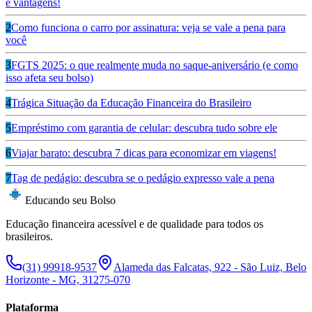
e vantagens!
2
Como funciona o carro por assinatura: veja se vale a pena para
você
3
FGTS 2025: o que realmente muda no saque-aniversário (e como
isso afeta seu bolso)
4
Trágica Situação da Educação Financeira do Brasileiro
5
Empréstimo com garantia de celular: descubra tudo sobre ele
6
Viajar barato: descubra 7 dicas para economizar em viagens!
7
Tag de pedágio: descubra se o pedágio expresso vale a pena
Educando seu Bolso
Educação financeira acessível e de qualidade para todos os
brasileiros.
(31) 99918-9537
Alameda das Falcatas, 922 - São Luiz, Belo
Horizonte - MG, 31275-070
Plataforma