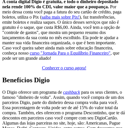
A conta digital Digio é gratuita, e todo o dinheiro depositado
nela rende 100% do CDI, valor maior que a poupança.
Por
meio dessa conta você paga a fatura do seu cartão de crédito, paga
boletos, utiliza o Pix (
saiba mais sobre Pix!
), faz transferências,
emite boletos e realiza saques. O único desses serviços que não é
gratuito é o saque, que custa R$6,00. Ainda, você tem a opção de
"controle de gastos", que mostra um pequeno resumo dos
lançamentos da sua conta no mês escolhido. Ela pode te ajudar a
manter sua vida financeira organizada, o que é bem importante.
Caso você queira saber ainda mais sobre educação financeira,
conheça nosso
curso "Jornada Para o Equilíbrio Financeiro"
, que
pode ser um grande aliado!
Conhecer o curso agora!
Benefícios Digio
O Digio oferece um programa de
cashback
para os seus clientes, o
famoso "dinheiro de volta". Assim, quando você compra de um dos
parceiros Digio, parte do dinheiro dessa compra volta para você.
Essa porcentagem de volta pode ser de até 15% do valor total da
compra. Também, eles oferecem o programa Descontinho, que te dá
descontos em parceiros caso você compre com seu DigioCartão.
Algumas das lojas parceiras no site, hoje, são: Americanas, Pague