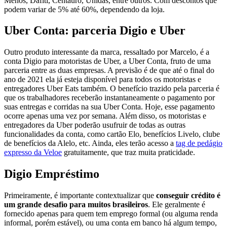
Menos, Dafiti, Centauro, Unidas, entre outros. Com descontos que
podem variar de 5% até 60%, dependendo da loja.
Uber Conta: parceria Digio e Uber
Outro produto interessante da marca, ressaltado por Marcelo, é a
conta Digio para motoristas de Uber, a Uber Conta, fruto de uma
parceria entre as duas empresas. A previsão é de que até o final do
ano de 2021 ela já esteja disponível para todos os motoristas e
entregadores Uber Eats também. O benefício trazido pela parceria é
que os trabalhadores receberão instantaneamente o pagamento por
suas entregas e corridas na sua Uber Conta. Hoje, esse pagamento
ocorre apenas uma vez por semana. Além disso, os motoristas e
entregadores da Uber poderão usufruir de todas as outras
funcionalidades da conta, como cartão Elo, benefícios Livelo, clube
de benefícios da Alelo, etc. Ainda, eles terão acesso a
tag de pedágio
expresso da Veloe
gratuitamente, que traz muita praticidade.
Digio Empréstimo
Primeiramente, é importante contextualizar que
conseguir crédito é
um grande desafio para muitos brasileiros
. Ele geralmente é
fornecido apenas para quem tem emprego formal (ou alguma renda
informal, porém estável), ou uma conta em banco há algum tempo,