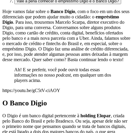
Vale a pena conhecer o empréstimo Digio e o Banco Digio?
Hoje vamos falar sobre o
Banco Digio
, com o foco em um dos seus
diferenciais que podem ajudar muito o cidadão: o
empréstimo
Digio
. Para isso, trouxemos Marcelo Scarpa, diretor executivo do
Digio, para uma conversa. Conversamos sobre alguns produtos
Digio, como cartão de crédito, conta digital, benefícios ofertados
pelo banco e a mais nova parceria com a Uber. Ainda, falamos sobre
o mercado de crédito e fintechs do Brasil e, em especial, sobre o
empréstimo Digio. O Digio faz uma análise de crédito diferenciada,
e, por isso, pode atender algumas pessoas antes deixadas à margem
desse mercado. Quer saber como? Basta continuar lendo o texto!
Ah! E se preferir, você pode ouvir todas essas
informações no nosso
podcast
, em qualquer um dos
players acima.
https://youtu.be/gC5tV-ciAOY
O Banco Digio
O Digio é um banco digital pertencente à
holding Elopar
, criada
pelo Banco do Brasil e pelo Bradesco. Ou seja, apesar dele não ser
o primeiro nome que pensamos quando se trata de bancos digitais,
ele está ligado a dois dos maiores bancos do país, o que gera