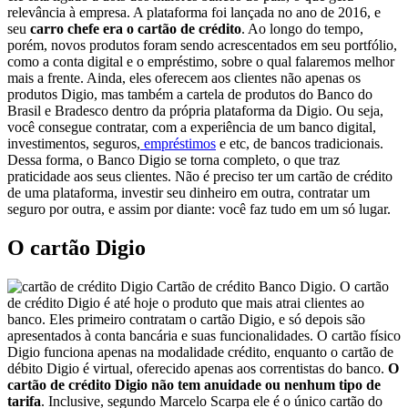
relevância à empresa. A plataforma foi lançada no ano de 2016, e
seu
carro chefe era o cartão de crédito
. Ao longo do tempo,
porém, novos produtos foram sendo acrescentados em seu portfólio,
como a conta digital e o empréstimo, sobre o qual falaremos melhor
mais a frente. Ainda, eles oferecem aos clientes não apenas os
produtos Digio, mas também a cartela de produtos do Banco do
Brasil e Bradesco dentro da própria plataforma da Digio. Ou seja,
você consegue contratar, com a experiência de um banco digital,
investimentos, seguros,
empréstimos
e etc, de bancos tradicionais.
Dessa forma, o Banco Digio se torna completo, o que traz
praticidade aos seus clientes. Não é preciso ter um cartão de crédito
de uma plataforma, investir seu dinheiro em outra, contratar um
seguro por outra, e assim por diante: você faz tudo em um só lugar.
O cartão Digio
Cartão de crédito Banco Digio. O cartão
de crédito Digio é até hoje o produto que mais atrai clientes ao
banco. Eles primeiro contratam o cartão Digio, e só depois são
apresentados à conta bancária e suas funcionalidades. O cartão físico
Digio funciona apenas na modalidade crédito, enquanto o cartão de
débito Digio é virtual, oferecido apenas aos correntistas do banco.
O
cartão de crédito Digio não tem anuidade ou nenhum tipo de
tarifa
. Inclusive, segundo Marcelo Scarpa ele é o único cartão do