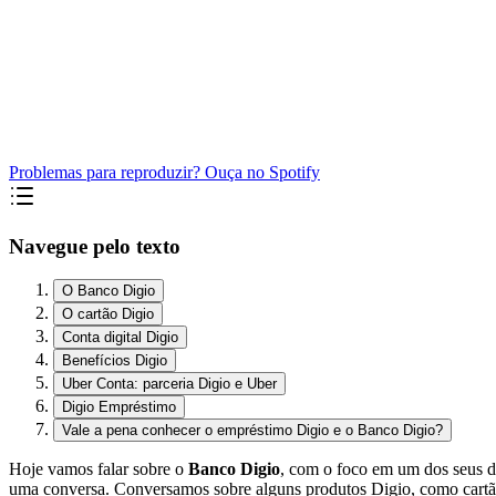
Problemas para reproduzir? Ouça no Spotify
Navegue pelo texto
O Banco Digio
O cartão Digio
Conta digital Digio
Benefícios Digio
Uber Conta: parceria Digio e Uber
Digio Empréstimo
Vale a pena conhecer o empréstimo Digio e o Banco Digio?
Hoje vamos falar sobre o
Banco Digio
, com o foco em um dos seus d
uma conversa. Conversamos sobre alguns produtos Digio, como cartão d