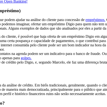
bre Open Banking!
Empréstimo)
que podem ajudar na análise do cliente para concessão de
empréstimos.
C
odemos imaginar, ofertar um empréstimo Digio para quem não tem um pa
onais. Alguns exemplos de dados que são analisados por eles a partir da
vos do cliente, é possível que haja oferta de um empréstimo Digio em alg
a uma certa poupança e capacidade de pagamentos, o que contribui para 
internet consumida pelo cliente pode ser um bom indicador na hora da a
or.
ontatos na agenda podem ser um indicativo para o banco de fraude. Ou 
do apenas para
golpes.
se de crédito pelo Digio, e, segundo Marcelo, ele faz uma diferença br
da análise de crédito. Em birôs tradicionais, geralmente, quando o clie
o de maneira mais democratizada, principalmente para o público que aind
 perfil e histórico financeiros ruins não serão necessariamente aceitas.
mo?