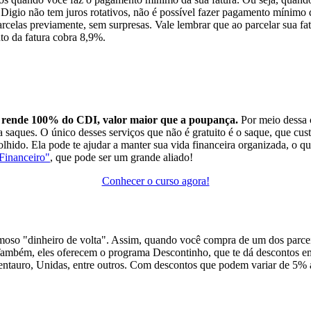
o Digio não tem juros rotativos, não é possível fazer pagamento mínimo 
parcelas previamente, sem surpresas. Vale lembrar que ao parcelar sua 
to da fatura cobra 8,9%.
ela rende 100% do CDI, valor maior que a poupança.
Por meio dessa c
liza saques. O único desses serviços que não é gratuito é o saque, que c
ido. Ela pode te ajudar a manter sua vida financeira organizada, o qu
 Financeiro"
, que pode ser um grande aliado!
Conhecer o curso agora!
amoso "dinheiro de volta". Assim, quando você compra de um dos parcei
 Também, eles oferecem o programa Descontinho, que te dá descontos 
 Centauro, Unidas, entre outros. Com descontos que podem variar de 5%