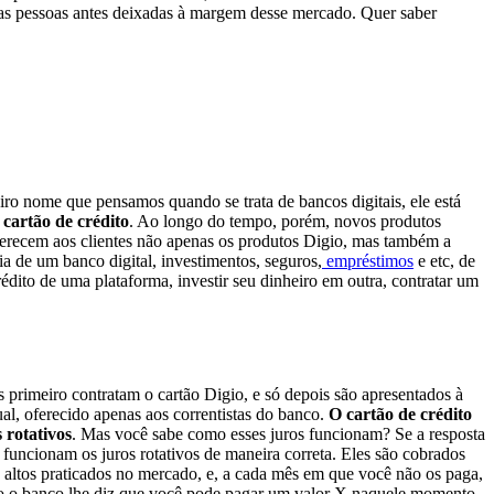
umas pessoas antes deixadas à margem desse mercado. Quer saber
eiro nome que pensamos quando se trata de bancos digitais, ele está
 cartão de crédito
. Ao longo do tempo, porém, novos produtos
oferecem aos clientes não apenas os produtos Digio, mas também a
a de um banco digital, investimentos, seguros,
empréstimos
e etc, de
rédito de uma plataforma, investir seu dinheiro em outra, contratar um
s primeiro contratam o cartão Digio, e só depois são apresentados à
ual, oferecido apenas aos correntistas do banco.
O cartão de crédito
 rotativos
. Mas você sabe como esses juros funcionam? Se a resposta
funcionam os juros rotativos de maneira correta. Eles são cobrados
is altos praticados no mercado, e, a cada mês em que você não os paga,
do o banco lhe diz que você pode pagar um valor X naquele momento,