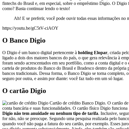
fintechs do Brasil e, em especial, sobre o empréstimo Digio. O Digio
como? Basta continuar lendo o texto!
Ah! E se preferir, você pode ouvir todas essas informações no
https://youtu.be/gC5tV-ciAOY
O Banco Digio
O Digio é um banco digital pertencente à
holding Elopar
, criada pe
ligado a dois dos maiores bancos do país, o que gera relevância à em
foram sendo acrescentados em seu portfólio, como a conta digital e o
cartela de produtos do Banco do Brasil e Bradesco dentro da própria 
bancos tradicionais. Dessa forma, o Banco Digio se torna completo, o q
seguro por outra, e assim por diante: você faz tudo em um só lugar.
O cartão Digio
Cartão de crédito Banco Digio. O cartão de c
conta bancária e suas funcionalidades. O cartão físico Digio funciona
Digio não tem anuidade ou nenhum tipo de tarifa
. Inclusive, seg
for não, não se preocupe. Segundo uma pesquisa realizada pelo banco,
quando você não paga a fatura do seu cartão, por exemplo. Esses juros
sua dívida aumenta substancialmente. Ainda, eles também são aplica