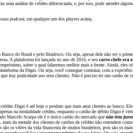
 faz uma análise de crédito diferenciada, e, por isso, pode atender alg
 nosso
podcast
, em qualquer um dos players acima.
lo Banco do Brasil e pelo Bradesco. Ou seja, apesar dele não ser o prim
presa. A plataforma foi lançada no ano de 2016, e seu
carro chefe era o
 empréstimo, sobre o qual falaremos melhor mais a frente. Ainda, eles 
plataforma da Digio. Ou seja, você consegue contratar, com a experiênci
ue traz praticidade aos seus clientes. Não é preciso ter um cartão de c
rédito Digio é até hoje o produto que mais atrai clientes ao banco. Ele
 apenas na modalidade crédito, enquanto o cartão de débito Digio é virt
undo Marcelo Scarpa ele é o único cartão do mercado que
não tem juros
 mais da metade dos clientes de cartões de crédito não entendem como 
 são os vilões da vida financeira de muitos brasileiros, pois são os ma
dos quando você faz o pagamento mínimo da sua fatura. Ou seja, quan