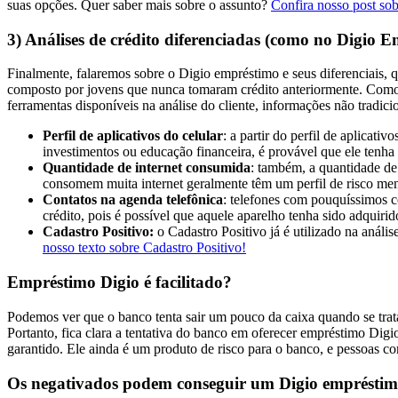
suas opções. Quer saber mais sobre o assunto?
Confira nosso post so
3) Análises de crédito diferenciadas (como no Digio 
Finalmente, falaremos sobre o Digio empréstimo e seus diferenciais, 
composto por jovens que nunca tomaram crédito anteriormente. Como p
ferramentas disponíveis na análise do cliente, informações não tradici
Perfil de aplicativos do celular
: a partir do perfil de aplicati
investimentos ou educação financeira, é provável que ele tenh
Quantidade de internet consumida
: também, a quantidade de 
consomem muita internet geralmente têm um perfil de risco men
Contatos na agenda telefônica
: telefones com pouquíssimos c
crédito, pois é possível que aquele aparelho tenha sido adquiri
Cadastro Positivo:
o Cadastro Positivo já é utilizado na análi
nosso texto sobre Cadastro Positivo!
Empréstimo Digio é facilitado?
Podemos ver que o banco tenta sair um pouco da caixa quando se trata 
Portanto, fica clara a tentativa do banco em oferecer empréstimo Digi
garantido. Ele ainda é um produto de risco para o banco, e pessoas com
Os negativados podem conseguir um Digio emprésti