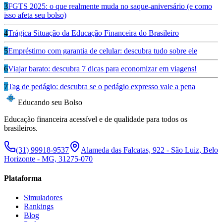
3
FGTS 2025: o que realmente muda no saque-aniversário (e como
isso afeta seu bolso)
4
Trágica Situação da Educação Financeira do Brasileiro
5
Empréstimo com garantia de celular: descubra tudo sobre ele
6
Viajar barato: descubra 7 dicas para economizar em viagens!
7
Tag de pedágio: descubra se o pedágio expresso vale a pena
Educando seu Bolso
Educação financeira acessível e de qualidade para todos os
brasileiros.
(31) 99918-9537
Alameda das Falcatas, 922 - São Luiz, Belo
Horizonte - MG, 31275-070
Plataforma
Simuladores
Rankings
Blog