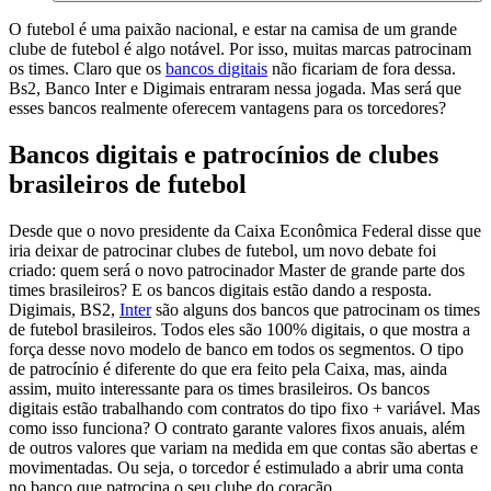
O futebol é uma paixão nacional, e estar na camisa de um grande
clube de futebol é algo notável. Por isso, muitas marcas patrocinam
os times. Claro que os
bancos digitais
não ficariam de fora dessa.
Bs2, Banco Inter e Digimais entraram nessa jogada. Mas será que
esses bancos realmente oferecem vantagens para os torcedores?
Bancos digitais e patrocínios de clubes
brasileiros de futebol
Desde que o novo presidente da Caixa Econômica Federal disse que
iria deixar de patrocinar clubes de futebol, um novo debate foi
criado: quem será o novo patrocinador Master de grande parte dos
times brasileiros? E os bancos digitais estão dando a resposta.
Digimais, BS2,
Inter
são alguns dos bancos que patrocinam os times
de futebol brasileiros. Todos eles são 100% digitais, o que mostra a
força desse novo modelo de banco em todos os segmentos.
O tipo
de patrocínio é diferente do que era feito pela Caixa, mas, ainda
assim, muito interessante para os times brasileiros. Os bancos
digitais estão trabalhando com contratos do tipo fixo + variável. Mas
como isso funciona? O contrato garante valores fixos anuais, além
de outros valores que variam na medida em que contas são abertas e
movimentadas. Ou seja, o torcedor é estimulado a abrir uma conta
no banco que patrocina o seu clube do coração.