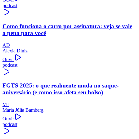
podcast
Como funciona o carro por assinatura: veja se vale
a pena para você
AD
Alexia Diniz
Ouvir
podcast
FGTS 2025: o que realmente muda no saque-
aniversário (e como isso afeta seu bolso)
MJ
Maria Júlia Bamberg
Ouvir
podcast