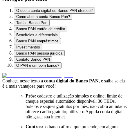
O que a conta digital do Banco PAN oferece?
Como abrir a conta Banco Pan?
Tarifas Banco Pan
Banco PAN cartão de crédito
Benefícios e diferenciais
Banco PAN empréstimos
Investimentos
Banco PAN pessoa jurídica
Contato Banco PAN
O PAN é um bom banco?
Conheça nesse texto a
conta digital do Banco PAN
, e saiba se ela
é a mais vantajosa para você!
Prós:
cadastro e utilização simples e online; limite de
cheque especial automático disponível; 30 TEDs,
boletos e saques gratuitos por mês; não cobra anuidade;
oferece cartão gratuito; utilizar o App da conta digital
não gasta sua internet.
Contras:
o banco afirma que pretende, em algum