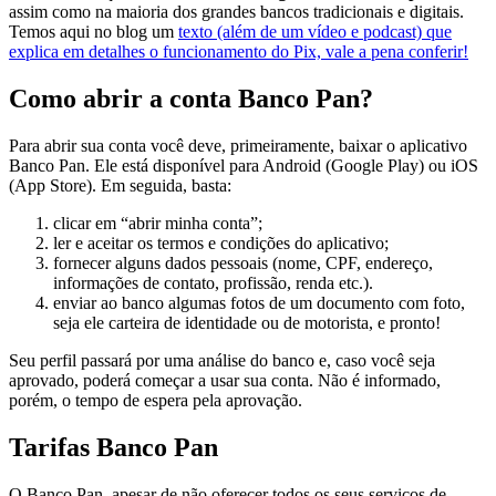
assim como na maioria dos grandes bancos tradicionais e digitais.
Temos aqui no blog um
texto (além de um vídeo e podcast) que
explica em detalhes o funcionamento do Pix, vale a pena conferir!
Como abrir a conta Banco Pan?
Para abrir sua conta você deve, primeiramente, baixar o aplicativo
Banco Pan. Ele está disponível para Android (Google Play) ou iOS
(App Store). Em seguida, basta:
clicar em “abrir minha conta”;
ler e aceitar os termos e condições do aplicativo;
fornecer alguns dados pessoais (nome, CPF, endereço,
informações de contato, profissão, renda etc.).
enviar ao banco algumas fotos de um documento com foto,
seja ele carteira de identidade ou de motorista, e pronto!
Seu perfil passará por uma análise do banco e, caso você seja
aprovado, poderá começar a usar sua conta. Não é informado,
porém, o tempo de espera pela aprovação.
Tarifas Banco Pan
O Banco Pan, apesar de não oferecer todos os seus serviços de