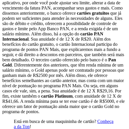
aplicativo, por onde você pode ajustar seu limite, alterar a data de
vencimento da fatura PAN, acompanhar seus gastos e mais. Como
dissemos anteriormente, o banco oferece
cartões gratuitos
que já
podem ser suficientes para atender às necessidades de alguns. Eles
são de débito e crédito, oferecem a possibilidade de controle de
gastos e limite pelo App Banco PAN, e a renda exigida é de um
salário mínimo. Além disso, há a opção do
cartão PAN
Internacional
. Sua anuidade é de 12 X de R$20. Além dos
benefícios do cartão gratuito, o cartão Internacional participa do
programa de pontos PAN Mais, que explicaremos mais a fundo a
seguir, e dá direito a descontos em parceiros, que também será mais
bem detalhado. O terceiro cartão oferecido pelo banco é o
Pan
Gold
. Diferentemente dos anteriores, que têm renda mínima de um
salário mínimo, o Gold apenas pode ser contratado por pessoas que
ganham mais de R$2500 por mês. Além disso, ele oferece
benefícios semelhantes ao cartão anterior, mas conta com um maior
nível de pontuação no programa PAN Mais. Ou seja, em alguns
casos ele vale, sim, a pena. Sua anuidade é de 12 X R$29,16. Por
fim, existe também o
cartão Platinum
, com anuidade de 12 X de
R$41,66. A renda mínima para se ter esse cartão é de R$5000, e ele
oferece um fator de pontuação ainda maior que o cartão Gold no
programa de pontos.
Está em busca de uma maquininha de cartão?
Conheça
a da Ton
!