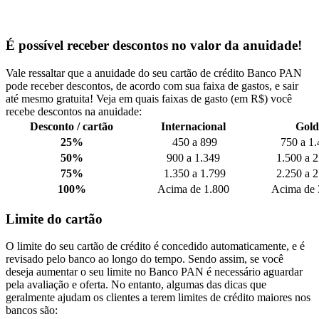
É possível receber descontos no valor da anuidade!
Vale ressaltar que a anuidade do seu cartão de crédito Banco PAN
pode receber descontos, de acordo com sua faixa de gastos, e sair
até mesmo gratuita! Veja em quais faixas de gasto (em R$) você
recebe descontos na anuidade:
Desconto / cartão
Internacional
Gold
25%
450 a 899
750 a 1
50%
900 a 1.349
1.500 a 2
75%
1.350 a 1.799
2.250 a 2
100%
Acima de 1.800
Acima de 
Limite do cartão
O limite do seu cartão de crédito é concedido automaticamente, e é
revisado pelo banco ao longo do tempo. Sendo assim, se você
deseja aumentar o seu limite no Banco PAN é necessário aguardar
pela avaliação e oferta. No entanto, algumas das dicas que
geralmente ajudam os clientes a terem limites de crédito maiores nos
bancos são: