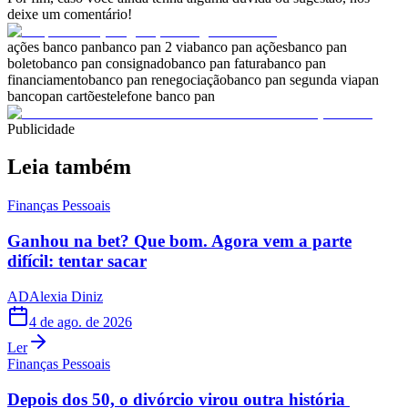
deixe um comentário!
ações banco pan
banco pan 2 via
banco pan ações
banco pan
boleto
banco pan consignado
banco pan fatura
banco pan
financiamento
banco pan renegociação
banco pan segunda via
pan
banco
pan cartões
telefone banco pan
Publicidade
Leia também
Finanças Pessoais
Ganhou na bet? Que bom. Agora vem a parte
difícil: tentar sacar
AD
Alexia Diniz
4 de ago. de 2026
Ler
Finanças Pessoais
Depois dos 50, o divórcio virou outra história