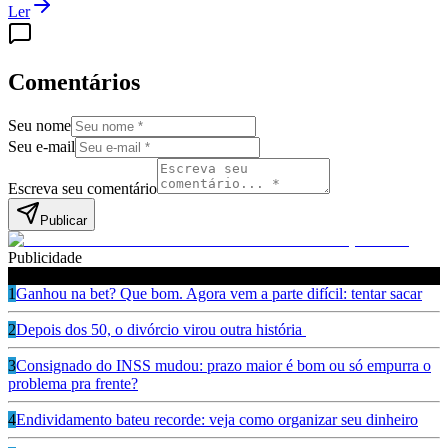
Ler
Comentários
Seu nome
Seu e-mail
Escreva seu comentário
Publicar
Publicidade
Leia também
1
Ganhou na bet? Que bom. Agora vem a parte difícil: tentar sacar
2
Depois dos 50, o divórcio virou outra história
3
Consignado do INSS mudou: prazo maior é bom ou só empurra o
problema pra frente?
4
Endividamento bateu recorde: veja como organizar seu dinheiro