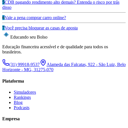
5
CDB pagando rendimento alto demais? Entenda o risco por trás
disso
6
Vale a pena comprar carro online?
7
Você precisa bloquear as casas de aposta
Educando seu Bolso
Educação financeira acessível e de qualidade para todos os
brasileiros.
(31) 99918-9537
Alameda das Falcatas, 922 - São Luiz, Belo
Horizonte - MG, 31275-070
Plataforma
Simuladores
Rankings
Blog
Podcasts
Empresa