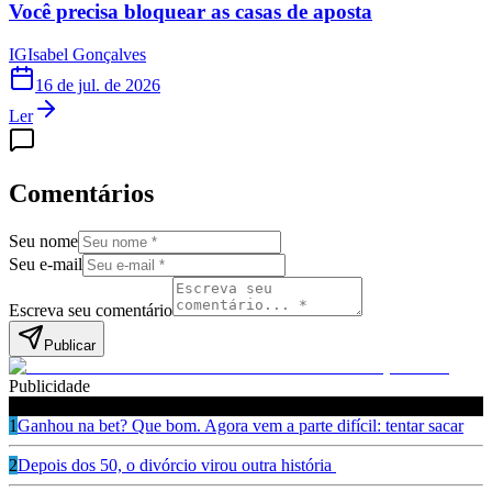
Você precisa bloquear as casas de aposta
IG
Isabel Gonçalves
16 de jul. de 2026
Ler
Comentários
Seu nome
Seu e-mail
Escreva seu comentário
Publicar
Publicidade
Leia também
1
Ganhou na bet? Que bom. Agora vem a parte difícil: tentar sacar
2
Depois dos 50, o divórcio virou outra história