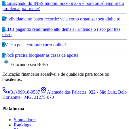
3
Consignado do INSS mudou: prazo maior é bom ou só empurra o
problema pra frente?
4
Endividamento bateu recorde: veja como organizar seu dinheiro
5
CDB pagando rendimento alto demais? Entenda o risco por trás
disso
6
Vale a pena comprar carro online?
7
Você precisa bloquear as casas de aposta
Educando seu Bolso
Educação financeira acessível e de qualidade para todos os
brasileiros.
(31) 99918-9537
Alameda das Falcatas, 922 - São Luiz, Belo
Horizonte - MG, 31275-070
Plataforma
Simuladores
Rankings