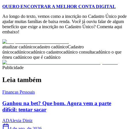
QUERO ENCONTRAR A MELHOR CONTA DIGITAL
Ao longo do texto, vemos como a inscrição no Cadastro Único pode
ajudar muitas famílias de baixa renda. Você já ouviu falar de algum
benefício que exige a inscrição no Cadastro Único? Comenta aqui
embaixo!
atualizar cadúnico
cadastro cadúnico
Cadastro
único
cadúnico
cadúnico cadastro
cadúnico consulta
cadúnico o que
é
meu cadúnico
o que é cadúnico
Publicidade
Leia também
Finanças Pessoais
Ganhou na bet? Que bom. Agora vem a parte
difícil: tentar sacar
AD
Alexia Diniz
4 de ago. de 2026