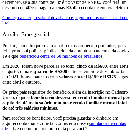
dezembro, se a sua conta de luz é no valor de R$100, você terá um
desconto de 40% e pagará apenas R$60 na conta de energia elétrica.
Conheça a energia solar fotovoltaica e pague menos na sua conta de
luz!
Auxílio Emergencial
Por fim, acredito que seja o auxílio mais conhecido por todos, pois
foi a principal política pública adotada durante a pandemia da covid-
19 e que
beneficiou cerca de 68 milhões de brasileiros.
Em 2020, foram nove parcelas ao todo:
cinco de R$600
, entre abril
e agosto, e
mais quatro de R$300
entre setembro e dezembro. Já
em 2021, houve parcelas com
valores entre R$150 e R$375
pagas
entre abril e outubro.
Os principais requisitos do benefício, além da inscrição no Cadastro
Único, é que
o beneficiário deveria ter renda familiar mensal per
capita de até meio salário mínimo e renda familiar mensal total
de até três salários mínimos.
Para receber os benefícios, você precisa guardar o dinheiro em
alguma conta digital, que tal conhecer o nosso
simulador de contas
digitais
e encontrar a melhor conta para você?