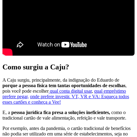
Como surgiu a Caju?
A Caju surgiu, principalmente, da indignação do Eduardo de
porque a pessoa física tem tantas oportunidades de escolhas
,
pois você pode escolher
qual conta digital usar
,
qual empréstimo
prefere pegar,
onde prefere investir.
VT, VR e VA: Esqueça todos
esses cartões e conheça a Vee!
E, a
pessoa jurídica fica presa a soluções ineficientes,
como o
tradicional cartão de vale alimentação, refeição e vale transporte.
Por exemplo, antes da pandemia, o cartão tradicional de benefícios
não podia ser utilizado em uma série de estabelecimentos, seja no