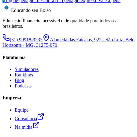
7
Tag de pedágio: descubra se o pedágio expresso vale a pena
Educando seu Bolso
Educação financeira acessível e de qualidade para todos os
brasileiros.
(31) 99918-9537
Alameda das Falcatas, 922 - São Luiz, Belo
Horizonte - MG, 31275-070
Plataforma
Simuladores
Rankings
Blog
Podcasts
Empresa
Equipe
Consultoria
Na mídia