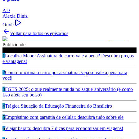
AD
Alexia Diniz
Ouvir
Voltar para todos os episodios
Publicidade
Ouça também
1
Localiza Meoo: Assinatura de carro vale a pena? Descubra preços
e vantagens!
2
Como funciona o carro por assinatura: veja se vale a pena para
você
3
FGTS 2025: o que realmente muda no saque-aniversário (e como
isso afeta seu bolso)
4
Trágica Situação da Educação Financeira do Brasileiro
5
Empréstimo com garantia de celular: descubra tudo sobre ele
6
Viajar barato: descubra 7 dicas para economizar em viagens!