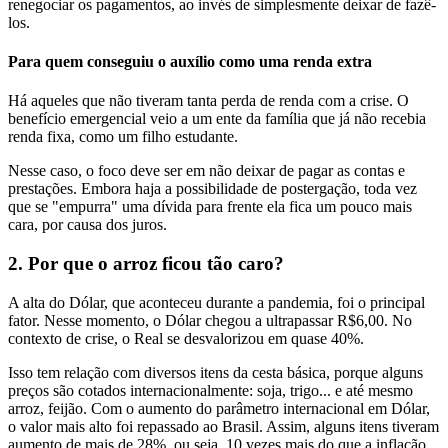
renegociar os pagamentos, ao invés de simplesmente deixar de fazê-
los.
Para quem conseguiu o auxílio como uma renda extra
Há aqueles que não tiveram tanta perda de renda com a crise. O
benefício emergencial veio a um ente da família que já não recebia
renda fixa, como um filho estudante.
Nesse caso, o foco deve ser em não deixar de pagar as contas e
prestações. Embora haja a possibilidade de postergação, toda vez
que se "empurra" uma dívida para frente ela fica um pouco mais
cara, por causa dos juros.
2. Por que o arroz ficou tão caro?
A alta do Dólar, que aconteceu durante a pandemia, foi o principal
fator. Nesse momento, o Dólar chegou a ultrapassar R$6,00. No
contexto de crise, o Real se desvalorizou em quase 40%.
Isso tem relação com diversos itens da cesta básica, porque alguns
preços são cotados internacionalmente: soja, trigo... e até mesmo
arroz, feijão. Com o aumento do parâmetro internacional em Dólar,
o valor mais alto foi repassado ao Brasil. Assim, alguns itens tiveram
aumento de mais de 28%, ou seja, 10 vezes mais do que a inflação.