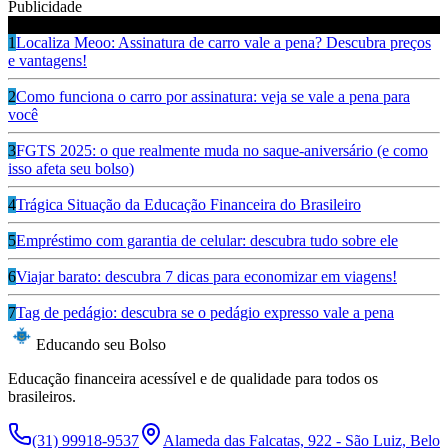
Publicidade
Ouça também
1
Localiza Meoo: Assinatura de carro vale a pena? Descubra preços
e vantagens!
2
Como funciona o carro por assinatura: veja se vale a pena para
você
3
FGTS 2025: o que realmente muda no saque-aniversário (e como
isso afeta seu bolso)
4
Trágica Situação da Educação Financeira do Brasileiro
5
Empréstimo com garantia de celular: descubra tudo sobre ele
6
Viajar barato: descubra 7 dicas para economizar em viagens!
7
Tag de pedágio: descubra se o pedágio expresso vale a pena
Educando seu Bolso
Educação financeira acessível e de qualidade para todos os
brasileiros.
(31) 99918-9537
Alameda das Falcatas, 922 - São Luiz, Belo