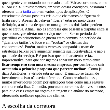
que a gente vem notando no mercado atual!
Várias corretoras, como
a Toro e a XP Investimentos, em vista dessas condições, passaram a
oferecer uma
tarifa zero
em vários tipos de aplicações. O
crescimento dessas posturas cria o que chamamos de “guerra da
tarifa zero”.
Apesar da palavra “guerra” estar no meio dessa
definição, a máxima de que em uma guerra os dois lados perdem
não se efetiva. Afinal, são as empresas que passam a disputar entre si
quem consegue ofertar um serviço melhor.
Se em período de
guerrilhas os prisioneiros de guerra eram comuns, no período da
“guerra de tarifas”, o foco é em “roubar” os clientes das
concorrentes!
Porém, muitas vezes as companhias usam de
estratégias baixas para aumentar somente sua lucratividade, e não a
qualidade do serviço. E é por isso que o olhar atento se faz
imprescindível para que consigamos achar um meio termo entre
ficar sempre só com uma mesma empresa, por conforto, e sair
aceitando a primeira proposta que parecer melhor.
Como já
dizia Aristóteles, a virtude está no meio! E quando se tratam de
investimentos isso não seria diferente.
Como resultado disso,
muitos investidores optam por aplicações tidas como mais seguras,
como a renda fixa. Ou então, procuram corretoras de investimentos,
para que essas empresas façam a filtragem e a análise do mercado,
oferecendo melhores opções aos clientes.
A escolha da corretora