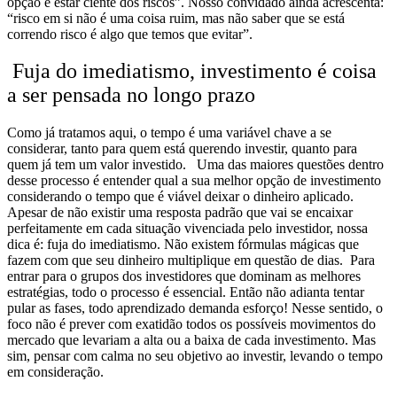
opção é estar ciente dos riscos”.
Nosso convidado ainda acrescenta:
“risco em si não é uma coisa ruim, mas não saber que se está
correndo risco é algo que temos que evitar”.
Fuja do imediatismo, investimento é coisa
a ser pensada no longo prazo
Como já tratamos aqui, o
tempo
é uma variável chave a se
considerar, tanto para quem está querendo investir, quanto para
quem já tem um valor investido.
Uma das maiores questões dentro
desse processo é entender
qual a sua melhor opção de investimento
considerando o tempo que é viável deixar o dinheiro aplicado.
Apesar de não existir uma resposta padrão que vai se encaixar
perfeitamente em cada situação vivenciada pelo investidor, nossa
dica é:
fuja do imediatismo. Não existem fórmulas mágicas que
fazem com que seu dinheiro multiplique em questão de dias. Para
entrar para o grupos dos investidores que dominam as melhores
estratégias, todo o processo é essencial. Então não adianta tentar
pular as fases, todo aprendizado demanda esforço! Nesse sentido, o
foco não é prever com exatidão todos os possíveis movimentos do
mercado que levariam a alta ou a baixa de cada investimento. Mas
sim, pensar com calma no seu objetivo ao investir, levando o tempo
em consideração.