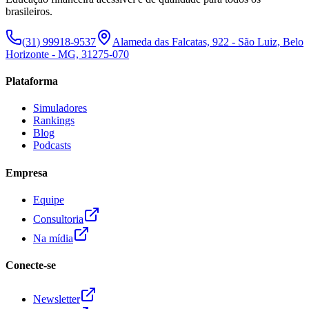
brasileiros.
(31) 99918-9537
Alameda das Falcatas, 922 - São Luiz, Belo
Horizonte - MG, 31275-070
Plataforma
Simuladores
Rankings
Blog
Podcasts
Empresa
Equipe
Consultoria
Na mídia
Conecte-se
Newsletter