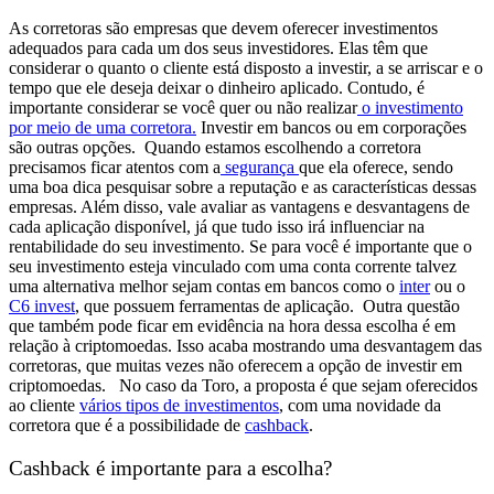
As corretoras são empresas que devem oferecer investimentos
adequados para cada um dos seus investidores. Elas têm que
considerar o quanto o cliente está disposto a investir, a se arriscar e o
tempo que ele deseja deixar o dinheiro aplicado.
Contudo, é
importante considerar se você quer ou não realizar
o investimento
por meio de uma corretora.
Investir em bancos ou em corporações
são outras opções.
Quando estamos escolhendo a corretora
precisamos ficar atentos com a
segurança
que ela oferece, sendo
uma boa dica pesquisar sobre a reputação e as características dessas
empresas. Além disso, vale avaliar as vantagens e desvantagens de
cada aplicação disponível, já que tudo isso irá influenciar na
rentabilidade do seu investimento.
Se para você é importante que o
seu investimento esteja vinculado com uma conta corrente talvez
uma alternativa melhor sejam contas em bancos como o
inter
ou o
C6 invest
, que possuem ferramentas de aplicação.
Outra questão
que também pode ficar em evidência na hora dessa escolha é em
relação à criptomoedas. Isso acaba mostrando uma desvantagem das
corretoras, que muitas vezes não oferecem a opção de investir em
criptomoedas.
No caso da Toro, a proposta é que sejam oferecidos
ao cliente
vários tipos de investimentos
, com uma novidade da
corretora que é a possibilidade de
cashback
.
Cashback é importante para a escolha?