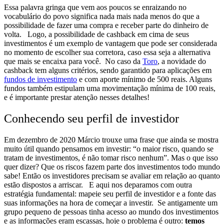
Essa palavra gringa que vem aos poucos se enraizando no
vocabulário do povo significa nada mais nada menos do que
a
possibilidade de fazer uma compra e receber parte do dinheiro de
volta.
Logo, a possibilidade de cashback em cima de seus
investimentos é um exemplo de vantagem que pode ser considerada
no momento de escolher sua corretora, caso essa seja a alternativa
que mais se encaixa para você.
No caso da
Toro
, a novidade do
cashback tem alguns critérios, sendo garantido para aplicações em
fundos de investimento
e com aporte mínimo de 500 reais. Alguns
fundos também estipulam uma movimentação mínima de 100 reais,
e é importante prestar atenção nesses detalhes!
Conhecendo seu perfil de investidor
Em dezembro de 2020 Márcio trouxe uma frase que ainda se mostra
muito útil quando pensamos em investir:
“o maior risco, quando se
tratam de investimentos, é não tomar risco nenhum”
. Mas o que isso
quer dizer?
Que os riscos fazem parte dos investimentos todo mundo
sabe! Então
os investidores precisam se avaliar em relação ao quanto
estão dispostos a arriscar.
E aqui nos deparamos com outra
estratégia fundamental:
mapeie seu perfil de investidor e a fonte das
suas informações na hora de começar a investir.
Se antigamente um
grupo pequeno de pessoas tinha acesso ao mundo dos investimentos
e as informações eram escassas, hoje o problema é outro:
temos