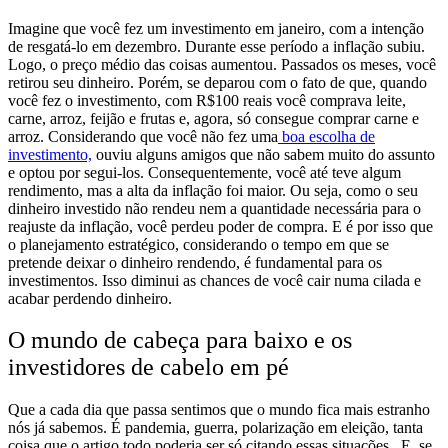
Imagine que você fez um investimento em janeiro, com a intenção
de resgatá-lo em dezembro. Durante esse período a inflação subiu.
Logo, o preço médio das coisas aumentou.
Passados os meses, você
retirou seu dinheiro. Porém, se deparou com o fato de que, quando
você fez o investimento, com R$100 reais você comprava leite,
carne, arroz, feijão e frutas e, agora, só consegue comprar carne e
arroz.
Considerando que você não fez uma
boa escolha de
investimento,
ouviu alguns amigos que não sabem muito do assunto
e optou por segui-los. Consequentemente, você até teve algum
rendimento, mas a alta da inflação foi maior.
Ou seja, como o seu
dinheiro investido não rendeu nem a quantidade necessária para o
reajuste da inflação, você perdeu poder de compra.
E é por isso que
o planejamento estratégico, considerando o tempo em que se
pretende deixar o dinheiro rendendo, é fundamental para os
investimentos. Isso diminui as chances de você cair numa cilada e
acabar perdendo dinheiro.
O mundo de cabeça para baixo e os
investidores de cabelo em pé
Que a cada dia que passa sentimos que o mundo fica mais estranho
nós já sabemos. É pandemia, guerra, polarização em eleição, tanta
coisa que o artigo todo poderia ser só citando essas situações.
E, se