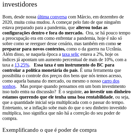
investidores
Bom, desde nossa
última conversa
com Márcio, em dezembro de
2020, muita coisa mudou. A começar pelo fato de que ninguém
estava preparado para a pandemia, que
alterou todas as
configurações dentro e fora do mercado.
Ora, se há pouco tempo
a preocupação era em como enfrentar a pandemia, hoje é não só
sobre como se reerguer desse cenário, mas também em como
se
preparar para novos contextos,
como o da guerra na Ucrânia.
Além disso, se naquela época a
taxa selic
estava a 2%, hoje os
índices já apontam um aumento percentual de mais de 10%, com a
taxa a
13,25%
.
Essa taxa é um instrumento do BC para
controlar a política monetária do país
. É uma ferramenta que
possibilita o controle dos preços dos bens que nós temos acesso,
como aquela banana do mercado, ou mesmo o nosso
carro dos
sonhos
.
Mas porque quando pensamos em um bom investimento
isso tudo entra na discussão?
É o seguinte,
ao investir um dinheiro
estamos querendo que ele tenha uma boa rentabilidade
, ou seja,
que a quantidade inicial seja multiplicada com o passar do tempo.
Entretanto, se a inflação sobe mais do que o seu dinheiro investido
multiplica, isso significa que não há a correção do seu poder de
compra.
Exemplificando o que é poder de compra