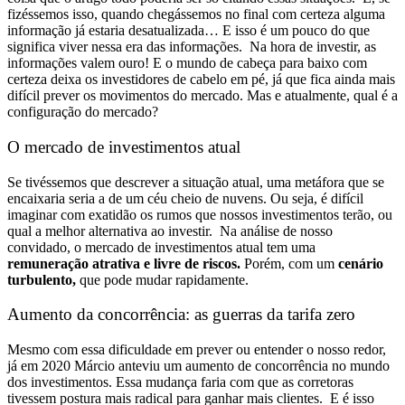
fizéssemos isso, quando chegássemos no final com certeza alguma
informação já estaria desatualizada… E isso é um pouco do que
significa viver nessa era das informações.
Na hora de investir, as
informações valem ouro! E o mundo de cabeça para baixo com
certeza deixa os investidores de cabelo em pé, já que fica ainda mais
difícil prever os movimentos do mercado. Mas e atualmente, qual é a
configuração do mercado?
O mercado de investimentos atual
Se tivéssemos que descrever a situação atual, uma metáfora que se
encaixaria seria a de um céu cheio de nuvens.
Ou seja, é difícil
imaginar com exatidão os rumos que nossos investimentos terão, ou
qual a melhor alternativa ao investir.
Na análise de nosso
convidado, o mercado de investimentos atual tem uma
remuneração atrativa e livre de riscos.
Porém, com um
cenário
turbulento,
que pode mudar rapidamente.
Aumento da concorrência: as guerras da tarifa zero
Mesmo com essa dificuldade em prever ou entender o nosso redor,
já em 2020 Márcio anteviu um
aumento de concorrência no mundo
dos investimentos
.
Essa mudança faria com que as corretoras
tivessem postura mais radical para ganhar mais clientes.
E é isso