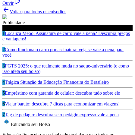
Ouvir
Voltar para todos os episodios
Publicidade
Ouça também
1
Localiza Meoo: Assinatura de carro vale a pena? Descubra preços
e vantagens!
2
Como funciona o carro por assinatura: veja se vale a pena para
você
3
FGTS 2025: o que realmente muda no saque-aniversário (e como
isso afeta seu bolso)
4
Trágica Situação da Educação Financeira do Brasileiro
5
Empréstimo com garantia de celular: descubra tudo sobre ele
6
Viajar barato: descubra 7 dicas para economizar em viagens!
7
Tag de pedágio: descubra se o pedágio expresso vale a pena
Educando seu Bolso
Educação financeira acessível e de qualidade para todos os