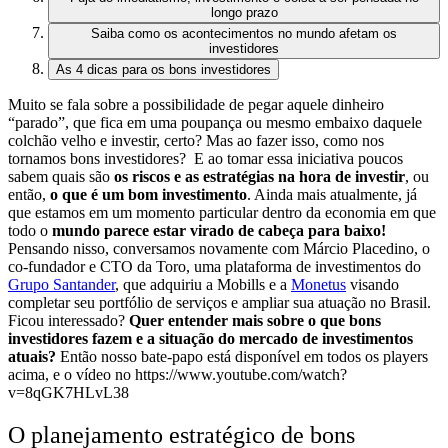
longo prazo
Saiba como os acontecimentos no mundo afetam os
investidores
As 4 dicas para os bons investidores
Muito se fala sobre a possibilidade de pegar aquele dinheiro
“parado”, que fica em uma poupança ou mesmo embaixo daquele
colchão velho e investir, certo? Mas ao fazer isso, como nos
tornamos bons investidores?
E ao tomar essa iniciativa poucos
sabem quais são
os riscos e as estratégias na hora de investir
, ou
então,
o que é um bom investimento
. Ainda mais atualmente, já
que estamos em um momento particular dentro da economia em que
todo o
mundo parece estar virado de cabeça para baixo!
Pensando nisso, conversamos novamente com Márcio Placedino, o
co-fundador e CTO da Toro, uma plataforma de investimentos do
Grupo Santander
, que adquiriu a Mobills e a
Monetus
visando
completar seu portfólio de serviços e ampliar sua atuação no Brasil.
Ficou interessado?
Quer entender mais sobre o que bons
investidores fazem e a situação do mercado de investimentos
atuais?
Então nosso bate-papo está disponível em todos os players
acima, e o vídeo no
https://www.youtube.com/watch?
v=8qGK7HLvL38
O planejamento estratégico de bons