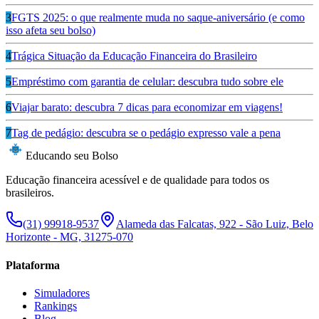
3
FGTS 2025: o que realmente muda no saque-aniversário (e como
isso afeta seu bolso)
4
Trágica Situação da Educação Financeira do Brasileiro
5
Empréstimo com garantia de celular: descubra tudo sobre ele
6
Viajar barato: descubra 7 dicas para economizar em viagens!
7
Tag de pedágio: descubra se o pedágio expresso vale a pena
Educando seu Bolso
Educação financeira acessível e de qualidade para todos os
brasileiros.
(31) 99918-9537
Alameda das Falcatas, 922 - São Luiz, Belo
Horizonte - MG, 31275-070
Plataforma
Simuladores
Rankings
Blog