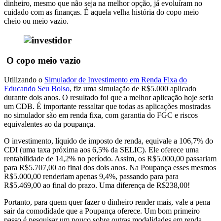
dinheiro, mesmo que não seja na melhor opção, já evoluíram no
cuidado com as finanças. É aquela velha história do copo meio
cheio ou meio vazio.
O copo meio vazio
Utilizando o
Simulador de Investimento em Renda Fixa do
Educando Seu Bolso
, fiz uma simulação de R$5.000 aplicado
durante dois anos. O resultado foi que a melhor aplicação hoje seria
um CDB. É importante ressaltar que todas as aplicações mostradas
no simulador são em renda fixa, com garantia do FGC e riscos
equivalentes ao da poupança.
O investimento, líquido de imposto de renda, equivale a 106,7% do
CDI (uma taxa próxima aos 6,5% da SELIC). Ele oferece uma
rentabilidade de 14,2% no período. Assim, os R$5.000,00 passariam
para R$5.707,00 ao final dos dois anos. Na Poupança esses mesmos
R$5.000,00 renderiam apenas 9,4%, passando para para
R$5.469,00 ao final do prazo. Uma diferença de R$238,00!
Portanto, para quem quer fazer o dinheiro render mais, vale a pena
sair da comodidade que a Poupança oferece. Um bom primeiro
passo é pesquisar um pouco sobre outras modalidades em renda