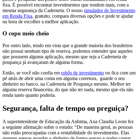
fixa. É possível encontrar investimentos que rendem mais, com a
mesma segurança da Caderneta. O nosso
simulador de Investimento
em Renda Fixa
, gratuito, compara diversas opções e pode te ajudar
na hora de escolher a melhor aplicação.
O copo meio cheio
Por outro lado, tendo em vista que a grande maioria dos brasileiros
não possui nenhum tipo de reserva, podemos entender que aqueles
que possuem alguma aplicação, mesmo que seja a Caderneta de
poupança já avançaram de alguma forma.
Então, se você não confia em
robôs de investimento
ou fica com um
pé atrás de abrir uma conta em alguma corretora, guarde o seu
dinheiro no banco, na Caderneta de Poupança mesmo. Melhor ter
alguma reserva financeira, do que não ter nada, mesmo que ela não
renda tanto quanto poderia.
Segurança, falta de tempo ou preguiça?
A superintendente de Educação da Anbima, Ana Claudia Leoni fez
a seguinte afirmação sobre o estudo: “De maneira geral, as pessoas
não estão preocupadas com a rentabilidade do investimento. Elas
querem apenas guardar o dinheiro de forma segura e poder contar