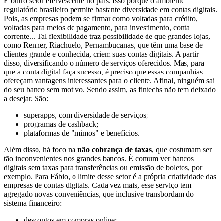
É outro setor efervescente no país. Isso porque o ambiente
regulatório brasileiro permite bastante diversidade em contas digitais.
Pois, as empresas podem se firmar como voltadas para crédito,
voltadas para meios de pagamento, para investimento, conta
corrente... Tal flexibilidade traz possibilidade de que grandes lojas,
como Renner, Riachuelo, Pernambucanas, que têm uma base de
clientes grande e conhecida, criem suas contas digitais. A partir
disso, diversificando o número de serviços oferecidos. Mas, para
que a conta digital faça sucesso, é preciso que essas companhias
ofereçam vantagens interessantes para o cliente. Afinal, ninguém sai
do seu banco sem motivo. Sendo assim, as fintechs não tem deixado
a desejar. São:
superapps, com diversidade de serviços;
programas de cashback;
plataformas de "mimos" e benefícios.
Além disso, há foco na
não cobrança de taxas
, que costumam ser
tão inconvenientes nos grandes bancos. É comum ver bancos
digitais sem taxas para transferências ou emissão de boletos, por
exemplo. Para Fábio, o limite desse setor é a própria criatividade das
empresas de contas digitais. Cada vez mais, esse serviço tem
agregado novas conveniências, que inclusive transbordam do
sistema financeiro:
descontos em compras online;