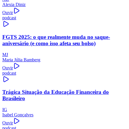
Alexia Diniz
Ouvir
podcast
FGTS 2025: o que realmente muda no saque-
aniversário (e como isso afeta seu bolso)
MJ
Maria Júlia Bamberg
Ouvir
podcast
Trágica Situação da Educação Financeira do
Brasileiro
IG
Isabel Gonçalves
Ouvir
podcast