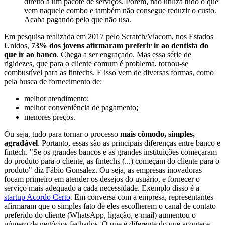
direito a um pacote de serviços. Porém, não utiliza tudo o que
vem naquele combo e também não consegue reduzir o custo.
Acaba pagando pelo que não usa.
Em pesquisa realizada em 2017 pelo Scratch/Viacom, nos Estados
Unidos,
73% dos jovens afirmaram preferir ir ao dentista do
que ir ao banco
. Chega a ser engraçado. Mas essa série de
rigidezes, que para o cliente comum é problema, tornou-se
combustível para as fintechs. E isso vem de diversas formas, como
pela busca de fornecimento de:
melhor atendimento;
melhor conveniência de pagamento;
menores preços.
Ou seja, tudo para tornar o processo
mais cômodo, simples,
agradável
. Portanto, essas são as principais diferenças entre banco e
fintech. "Se os grandes bancos e as grandes instituições começaram
do produto para o cliente, as fintechs (...) começam do cliente para o
produto" diz Fábio Gonsalez. Ou seja, as empresas inovadoras
focam primeiro em atender os desejos do usuário, e fornecer o
serviço mais adequado a cada necessidade. Exemplo disso é a
startup Acordo Certo
. Em conversa com a empresa, representantes
afirmaram que o simples fato de eles escolherem o canal de contato
preferido do cliente (WhatsApp, ligação, e-mail) aumentou o
número de negócios fechados. O que é diferente do que acontece