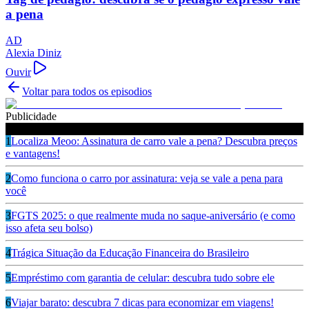
a pena
AD
Alexia Diniz
Ouvir
Voltar para todos os episodios
Publicidade
Ouça também
1
Localiza Meoo: Assinatura de carro vale a pena? Descubra preços
e vantagens!
2
Como funciona o carro por assinatura: veja se vale a pena para
você
3
FGTS 2025: o que realmente muda no saque-aniversário (e como
isso afeta seu bolso)
4
Trágica Situação da Educação Financeira do Brasileiro
5
Empréstimo com garantia de celular: descubra tudo sobre ele
6
Viajar barato: descubra 7 dicas para economizar em viagens!