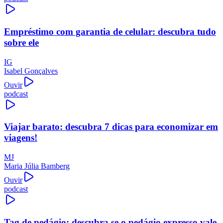
Empréstimo com garantia de celular: descubra tudo
sobre ele
IG
Isabel Gonçalves
Ouvir
podcast
Viajar barato: descubra 7 dicas para economizar em
viagens!
MJ
Maria Júlia Bamberg
Ouvir
podcast
Tag de pedágio: descubra se o pedágio expresso vale