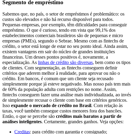
Segmento de empréstimo
Sabemos que, no país, o setor de empréstimos é problemático: os
custos são elevados e não há recurso disponível para todos.
Pequenas empresas, por exemplo, têm dificuldades para conseguir
empréstimo. O que é curioso, tendo em vista que 99,1% dos
estabelecimentos comerciais brasileiros são de pequenas e micro
empresas (PMEs), segundo o Sebrae. Mesmo com as fintechs de
crédito, o setor está longe de estar no seu ponto ideal. Ainda assim,
existem vantagens em sair do núcleo de grandes instituições
financeiras. Um desses pontos positivos é, novamente, a
especialização. As
linhas de crédito são diversas
, bem como os tipos
de clientes. Com segmentação, as fintechs conseguem definir
critérios que aderem melhor à realidade, para aprovar ou não o
crédito. Em bancos, é comum que um cliente seja recusado
simplesmente porque já esteve negativado. Mas nosso país tem mais
de 60% da população adulta com restrições no nome. Assim,
fintechs conseguem fazer uma análise mais individualizada, ao invés
de simplesmente recusar o cliente com base em critérios genéricos.
Isso
expande o mercado de crédito no Brasil
. Com relação às
taxas, você também consegue custos menores fora dos bancões.
Então, o que se percebe são
créditos mais baratos a partir de
análises inteligentes
. Certamente, grandes ganhos. Veja opções:
Creditas
: para crédito com garantia e consignado;