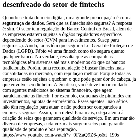
desenfreado do setor de fintechs
Quando se trata do meio digital, uma grande preocupação é com a
segurança de dados
. Será que as fintechs são seguras? A resposta
é: sim. O setor tem regulação do Banco Central do Brasil, além de
as empresas estarem sujeitas a órgãos reguladores específicos
dependendo do setor (CVM para investimentos, Susep para
seguros...). Ainda, todas têm que seguir a Lei Geral de Proteção de
Dados (LGPD). Fábio vê uma fintech como tão segura quanto
qualquer banco. Na verdade, ressalta que as companhias
tecnológicas têm sistemas até mais modernos do que os bancos
tradicionais. Porém, uma recomendação é buscar fintechs mais
consolidadas no mercado, com reputação melhor. Porque todas as
empresas estão sujeitas a quebrar, o que pode gerar dor de cabeça, já
que envolve seu dinheiro. Além disso, você deve tomar cuidado
com agentes maliciosos no sistema financeiro, que agem
paralelamente às fintech. Por exemplo, esquemas de pirâmides em
investimentos, agiotas de empréstimo. Esses agentes "não-sérios"
não têm regulação para atuar, e não podem ser comparados a
empresas seguras. Assim, fuja deles! Para mais, esteja atento à
criação de selos que garantem qualidade de serviço. Em um mar tão
diverso de empresas, cada vez mais surgem selos para garantir
qualidade de produto e boa reputação.
https://www.youtube.com/watch?v=0FZaQ9Z6-ps&t=190s