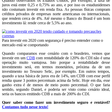
Quando observamos os Estados Unidos, por exemplo, a taxa de
juros está entre 0,25 e 0,75% ao ano, e por isso os estadunidenses
não costumam investir em renda fixa. As pessoas físicas compram
créditos privados de empresas norte americanas ou internacionais,
que rendem cerca de 4%. Até mesmo o Banco do Brasil é um bom
investimento lá: rende cerca de 5,5% ao ano.
Para investir em 2020 com segurança é preciso entender como o
mercado está se comportando
Quando comparamos esse cenário com o brasileiro, vemos que
investir em um
CDB
com rentabilidade de 120% do CDI não é uma
operação muito vantajosa. Isto porque a rentabilidade desse
investimento será, em termos monetários, próxima da de um
investimento no Tesouro Selic, por exemplo. Em outros tempos,
quando a taxa básica de juros era de 14%, um CDB com esse perfil
rendia quase 3 pontos percentuais acima da Selic. Hoje em dia, esse
ganho extra é de menos de meio ponto percentual. O que faria
sentido, segundo Daniel, e poderia ser visto como cenário ideal,
seria os bancos emitindo CDB a mais de 200% do CDI.
Quer saber como fazer um investimento seguro e rentável?
Contamos tudo nesse texto!