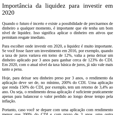
Importância da liquidez para investir em
2020
Quando o futuro é incerto e existe a possibilidade de precisarmos de
dinheiro a qualquer momento, é importante que ele tenha um bom
nível de liquidez. Isso significa aplicar o dinheiro em ativos que
permitam resgate imediato.
Para escolher onde investir em 2020, a liquidez é muito importante.
Se você fosse fazer um investimento em 2016, por exemplo, quando
a taxa de juros variava em torno de 12%, valia a pena deixar um
dinheiro aplicado por 3 anos para ganhar cerca de 123% do CDI.
Em 2020, com o atual nível da taxa básica de juros, já não vale mais
tanto a pena.
Hoje, para deixar seu dinheiro preso por 3 anos, o
rendimento
da
aplicação deve ser de, no mínimo,
200% do CDI
. Uma aplicação
que renda 150% do CDI, por exemplo, tem um retorno de 3,4% ao
ano. Ou seja, o rendimento dessa aplicação é suficiente praticamente
apenas para balancear o valor perdido ao longo desse tempo pela
inflação.
Portanto, caso você se depare com uma aplicação com rendimento
menor que 200% do CDI e com prazo de 3 anos, uma outra