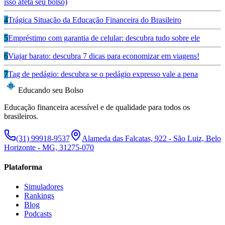
isso afeta seu bolso)
4
Trágica Situação da Educação Financeira do Brasileiro
5
Empréstimo com garantia de celular: descubra tudo sobre ele
6
Viajar barato: descubra 7 dicas para economizar em viagens!
7
Tag de pedágio: descubra se o pedágio expresso vale a pena
Educando seu Bolso
Educação financeira acessível e de qualidade para todos os
brasileiros.
(31) 99918-9537
Alameda das Falcatas, 922 - São Luiz, Belo
Horizonte - MG, 31275-070
Plataforma
Simuladores
Rankings
Blog
Podcasts