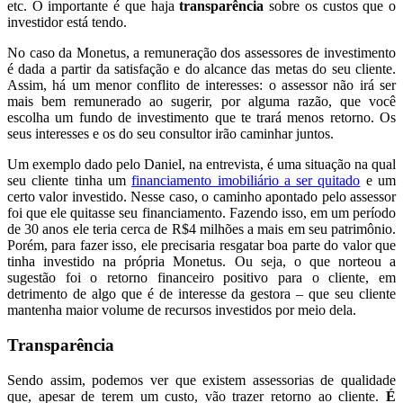
etc. O importante é que haja
transparência
sobre os custos que o
investidor está tendo.
No caso da Monetus, a remuneração dos assessores de investimento
é dada a partir da satisfação e do alcance das metas do seu cliente.
Assim, há um menor conflito de interesses: o assessor não irá ser
mais bem remunerado ao sugerir, por alguma razão, que você
escolha um fundo de investimento que te trará menos retorno. Os
seus interesses e os do seu consultor irão caminhar juntos.
Um exemplo dado pelo Daniel, na entrevista, é uma situação na qual
seu cliente tinha um
financiamento imobiliário a ser quitado
e um
certo valor investido. Nesse caso, o caminho apontado pelo assessor
foi que ele quitasse seu financiamento. Fazendo isso, em um período
de 30 anos ele teria cerca de R$4 milhões a mais em seu patrimônio.
Porém, para fazer isso, ele precisaria resgatar boa parte do valor que
tinha investido na própria Monetus. Ou seja, o que norteou a
sugestão foi o retorno financeiro positivo para o cliente, em
detrimento de algo que é de interesse da gestora – que seu cliente
mantenha maior volume de recursos investidos por meio dela.
Transparência
Sendo assim, podemos ver que existem assessorias de qualidade
que, apesar de terem um custo, vão trazer retorno ao cliente.
É