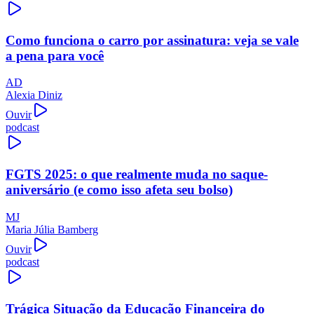
Como funciona o carro por assinatura: veja se vale
a pena para você
AD
Alexia Diniz
Ouvir
podcast
FGTS 2025: o que realmente muda no saque-
aniversário (e como isso afeta seu bolso)
MJ
Maria Júlia Bamberg
Ouvir
podcast
Trágica Situação da Educação Financeira do