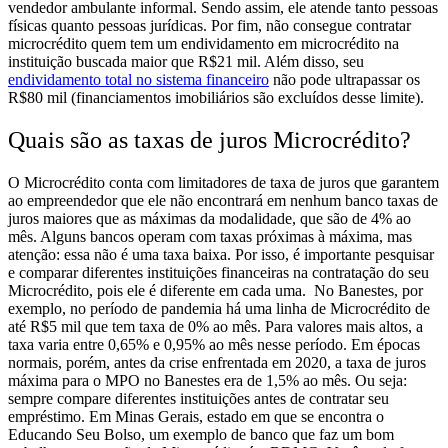
vendedor ambulante informal. Sendo assim, ele atende tanto pessoas
físicas quanto pessoas jurídicas.
Por fim, não consegue contratar
microcrédito quem tem um endividamento em microcrédito na
instituição buscada maior que R$21 mil. Além disso, seu
endividamento total no sistema financeiro
não pode ultrapassar os
R$80 mil (financiamentos imobiliários são excluídos desse limite).
Quais são as taxas de juros Microcrédito?
O Microcrédito conta com limitadores de taxa de juros que garantem
ao empreendedor que ele não encontrará em nenhum banco taxas de
juros maiores que as máximas da modalidade, que são de 4% ao
mês.
Alguns bancos operam com taxas próximas à máxima, mas
atenção: essa não é uma taxa baixa. Por isso, é importante pesquisar
e comparar diferentes instituições financeiras na contratação do seu
Microcrédito, pois ele é diferente em cada uma.
No Banestes, por
exemplo, no período de pandemia há uma linha de Microcrédito de
até R$5 mil que tem taxa de 0% ao mês. Para valores mais altos, a
taxa varia entre 0,65% e 0,95% ao mês nesse período.
Em épocas
normais, porém, antes da crise enfrentada em 2020, a taxa de juros
máxima para o MPO no Banestes era de 1,5% ao mês. Ou seja:
sempre compare diferentes instituições antes de contratar seu
empréstimo. Em Minas Gerais, estado em que se encontra o
Educando Seu Bolso, um exemplo de banco que faz um bom