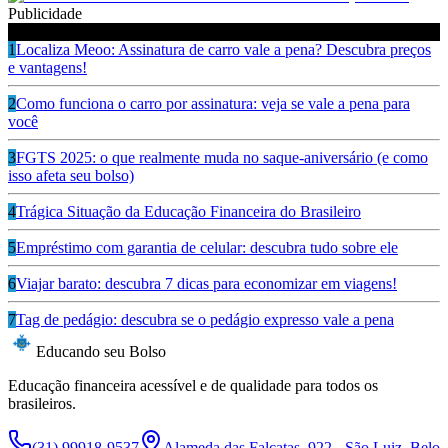
Publicidade
Ouça também
1
Localiza Meoo: Assinatura de carro vale a pena? Descubra preços
e vantagens!
2
Como funciona o carro por assinatura: veja se vale a pena para
você
3
FGTS 2025: o que realmente muda no saque-aniversário (e como
isso afeta seu bolso)
4
Trágica Situação da Educação Financeira do Brasileiro
5
Empréstimo com garantia de celular: descubra tudo sobre ele
6
Viajar barato: descubra 7 dicas para economizar em viagens!
7
Tag de pedágio: descubra se o pedágio expresso vale a pena
Educando seu Bolso
Educação financeira acessível e de qualidade para todos os
brasileiros.
(31) 99918-9537
Alameda das Falcatas, 922 - São Luiz, Belo