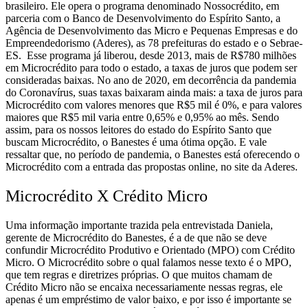
brasileiro. Ele opera o programa denominado Nossocrédito, em
parceria com o Banco de Desenvolvimento do Espírito Santo, a
Agência de Desenvolvimento das Micro e Pequenas Empresas e do
Empreendedorismo (Aderes), as 78 prefeituras do estado e o Sebrae-
ES.
Esse programa já liberou, desde 2013, mais de R$780 milhões
em Microcrédito para todo o estado, a taxas de juros que podem ser
consideradas baixas. No ano de 2020, em decorrência da pandemia
do Coronavírus, suas taxas baixaram ainda mais: a taxa de juros para
Microcrédito com valores menores que R$5 mil é 0%, e para valores
maiores que R$5 mil varia entre 0,65% e 0,95% ao mês.
Sendo
assim, para os nossos leitores do estado do Espírito Santo que
buscam Microcrédito, o Banestes é uma ótima opção. E vale
ressaltar que, no período de pandemia, o Banestes está oferecendo o
Microcrédito com a entrada das propostas online, no site da Aderes.
Microcrédito X Crédito Micro
Uma informação importante trazida pela entrevistada Daniela,
gerente de Microcrédito do Banestes, é a de que não se deve
confundir Microcrédito Produtivo e Orientado (MPO) com Crédito
Micro.
O Microcrédito sobre o qual falamos nesse texto é o MPO,
que tem regras e diretrizes próprias. O que muitos chamam de
Crédito Micro não se encaixa necessariamente nessas regras, ele
apenas é um empréstimo de valor baixo, e por isso é importante se