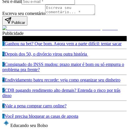
Seu e-mail
Escreva seu comentário
Publicar
Publicidade
Leia também
1
Ganhou na bet? Que bom. Agora vem a parte difícil: tentar sacar
2
Depois dos 50, o divórcio virou outra história
3
Consignado do INSS mudou: prazo maior é bom ou só empurra o
problema pra frente?
4
Endividamento bateu recorde: veja como organizar seu dinheiro
5
CDB pagando rendimento alto demais? Entenda o risco por trás
disso
6
Vale a pena comprar carro online?
7
Você precisa bloquear as casas de aposta
Educando seu Bolso