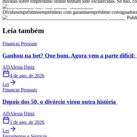
dúvidas sobre empréstimo online tenham sido esclarecidas. Se não,
Dívidas
empréstimo
empréstimo com garantia
empréstimo consignado
e
Publ
Leia também
Finanças Pessoais
Ganhou na bet? Que bom. Agora vem a parte difícil: 
AD
Alexia Diniz
4 de ago. de 2026
Ler
Finanças Pessoais
Depois dos 50, o divórcio virou outra história
AD
Alexia Diniz
1 de ago. de 2026
Ler
Ferramentas e Serviços