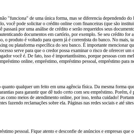
 não "funciona" de uma única forma, mas se diferencia dependendo do l
o, você pode solicitar o crédito online com financeiras (que são institu
cê passará por uma análise de crédito e serão requeridos seus document
utenticando documentos em cartório, por exemplo. Se seu crédito for ap
aso, o produto é voltado para quem já é correntista do banco. No mais, 
nking ou plataforma específica do seu banco. É importante mencionar qu
processo serve para que o credor possa examinar o risco de oferecer u
pagador você é. De fato, isso é importantíssimo, porque pessoas com me
o quanto qualquer um feito em uma agência física. Da mesma forma que o
arantias para garantir que dê tudo certo com seu empréstimo. Porém, é p
cas como meios de atendimento online, por isso, tenha cuidado! Portant
ientes fazendo reclamações sobre ela. Páginas nas redes sociais e até sit
éstimo pessoal. Fique atento e desconfie de anúncios e empresas que 