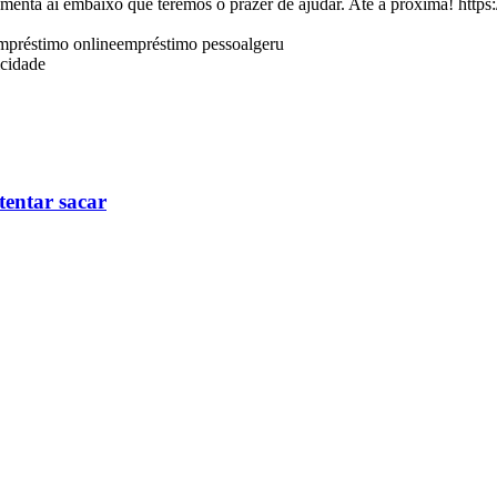
 comenta aí embaixo que teremos o prazer de ajudar. Até a próxima!
mpréstimo online
empréstimo pessoal
geru
icidade
tentar sacar