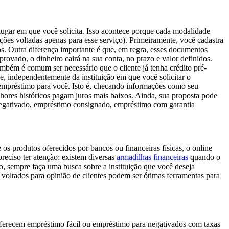
ugar em que você solicita. Isso acontece porque cada modalidade
ições voltadas apenas para esse serviço). Primeiramente, você cadastra
os. Outra diferença importante é que, em regra, esses documentos
rovado, o dinheiro cairá na sua conta, no prazo e valor definidos.
também é comum ser necessário que o cliente já tenha crédito pré-
e, independentemente da instituição em que você solicitar o
m empréstimo para você. Isto é, checando informações como seu
lhores históricos pagam juros mais baixos. Ainda, sua proposta pode
s produtos oferecidos por bancos ou financeiras físicas, o online
reciso ter atenção: existem diversas
armadilhas financeiras
quando o
o, sempre faça uma busca sobre a instituição que você deseja
es voltados para opinião de clientes podem ser ótimas ferramentas para
oferecem empréstimo fácil ou empréstimo para negativados com taxas