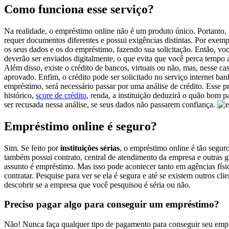
Como funciona esse serviço?
Na realidade, o empréstimo online não é um produto único. Portanto,
requer documentos diferentes e possui exigências distintas. Por exempl
os seus dados e os do empréstimo, fazendo sua solicitação. Então, vo
deverão ser enviados digitalmente, o que evita que você perca tempo a
Além disso, existe o crédito de bancos, virtuais ou não, mas, nesse c
aprovado. Enfim, o crédito pode ser solicitado no serviço internet ba
empréstimo, será necessário passar por uma análise de crédito. Esse 
histórico,
score de crédito
, renda, a instituição deduzirá o quão bom 
ser recusada nessa análise, se seus dados não passarem confiança.
Empréstimo online é seguro?
Sim. Se feito por
instituições sérias
, o empréstimo online é tão segur
também possui contrato, central de atendimento da empresa e outras g
assunto é empréstimo. Mas isso pode acontecer tanto em agências físi
contratar. Pesquise para ver se ela é segura e até se existem outros cl
descobrir se a empresa que você pesquisou é séria ou não.
Preciso pagar algo para conseguir um empréstimo?
Não! Nunca faça qualquer tipo de pagamento para conseguir seu empr