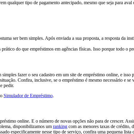
arem qualquer tipo de pagamento antecipado, mesmo que seja para aval o
ostuma ser bem simples. Após enviada a sua proposta, a resposta da ins
rático do que empréstimos em agências físicas. Isso porque todo o proce
 simples fazer o seu cadastro em um site de empréstimo online, e isso 
 situação. Confira, inclusive, se o empréstimo é mesmo necessário e se 
e pedir.
so
Simulador de Empréstimo
.
réstimo online. E o número de novas opções não para de crescer. Assim
roblema, disponibilizamos um
ranking
com as menores taxas de crédito, 
ssado especificamente nesse tipo de serviço, confira uma pequena lista