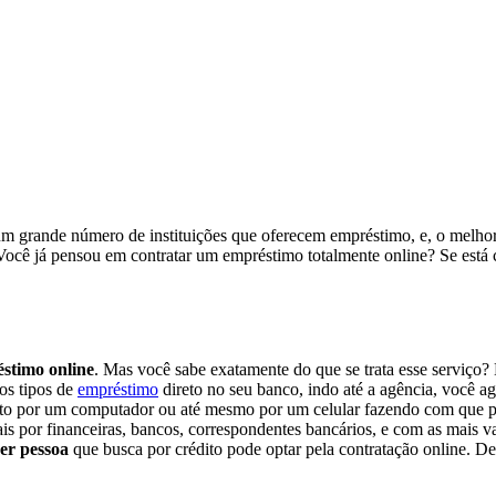
um grande número de instituições que oferecem empréstimo, e, o melhor,
ocê já pensou em contratar um empréstimo totalmente online? Se está co
stimo online
. Mas você sabe exatamente do que se trata esse serviço?
os tipos de
empréstimo
direto no seu banco, indo até a agência, você a
ito por um computador ou até mesmo por um celular fazendo com que pr
ais por financeiras, bancos, correspondentes bancários, e com as mais
er pessoa
que busca por crédito pode optar pela contratação online. D