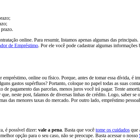
prazo;
azo;
 prazo.
ntratação online. Para resumir, listamos apenas algumas das principais
ador de Empréstimo
. Por ele você pode cadastrar algumas informações 
er empréstimo, online ou físico. Porque, antes de tomar essa dívida, é 
lguns gastos supérfluos? Portanto, coloque no papel todas as suas contas
azo de pagamento das parcelas, menos juros você irá pagar. Tente amor
r que, neste post, falamos de diversas linhas de crédito. Logo, saber s
as das menores taxas do mercado. Por outro lado, empréstimo pessoal
, é possível dizer:
vale a pena
. Basta que você
tome os cuidados
que 
 melhor opção para o seu caso, não se preocupe. Basta acessar o nosso