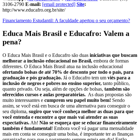
3106-2790
E-mail:
[email protected]
Site
:
http://www.educafro.org.br/site/
Financiamento Estudantil: A faculdade apertou o seu orçamento?
Educa Mais Brasil e Educafro: Valem a
pena?
O Educa Mais Brasil e o Educafro são duas
iniciativas que buscam
melhorar a inclusão educacional no Brasil,
embora de formas
diferentes. O Educa Mais Brasil atua na inclusão educacional
ofertando bolsas de até 70% de desconto por todo o país, para
graduação e pós graduação.
Já o Educafro tem um
viés para a
inclusão de negros e pobres no ensino superior,
tanto público,
quanto privado. Ou seja, além de opções de bolsas,
também são
oferecidos cursos e aulas preparatórias.
As duas propostas são
muito interessantes e
cumprem seu papel muito bem!
Sendo
assim, se você está em busca de uma alternativa para conseguir o
seu diploma,
sugiro que você conheça melhor as duas para que
você entenda e encontre a que mais vai atender as suas
expectativas.
Ah!
Não se esqueça que se educar financeiramente
também é fundamental
! Embora você vá pagar uma mensalidade
mais em conta se conseguir uma bolsa, é importante ter as finanças
organizadas para que o pagamento sempre esteja em dia! Então