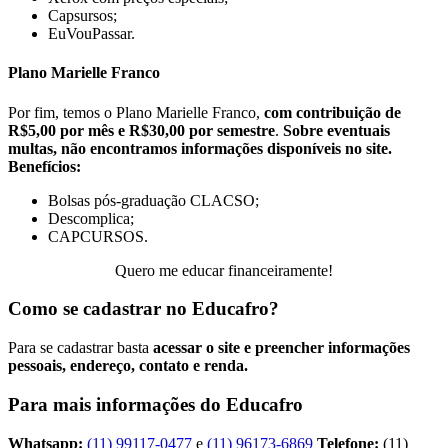
Capsursos;
EuVouPassar.
Plano Marielle Franco
Por fim, temos o Plano Marielle Franco,
com contribuição de
R$5,00 por mês e R$30,00 por semestre
.
Sobre eventuais
multas, não encontramos informações disponíveis no site.
Benefícios:
Bolsas pós-graduação CLACSO;
Descomplica;
CAPCURSOS.
Quero me educar financeiramente!
Como se cadastrar no Educafro?
Para se cadastrar basta
acessar o site e preencher informações
pessoais, endereço, contato e renda.
Para mais informações do Educafro
Whatsapp:
(11) 99117-0477
e
(11) 96173-6869
Telefone:
(11)