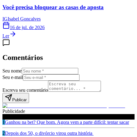
Você precisa bloquear as casas de aposta
IG
Isabel Gonçalves
16 de jul. de 2026
Ler
Comentários
Seu nome
Seu e-mail
Escreva seu comentário
Publicar
Publicidade
Leia também
1
Ganhou na bet? Que bom. Agora vem a parte difícil: tentar sacar
2
Depois dos 50, o divórcio virou outra história