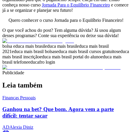
conheça nosso curso
Jornada Para o Equilíbrio Financeiro
e comece
já a se organizar e planejar seu futuro!
Quero conhecer o curso Jornada para o Equilíbrio Financeiro!
O que você achou do post? Tem alguma dúvida? Já usou algum
desses programas? Conte sua experiência ou deixe sua dúvida!
bolsa educa mais brasil
educa mais brasil
educa mais brasil
2021
educa mais brasil bolsas
educa mais brasil cursos gratuitos
educa
mais brasil inscrição
educa mais brasil portal do aluno
educa mais
brasil telefone
educafro login
Publicidade
Leia também
Finanças Pessoais
Ganhou na bet? Que bom. Agora vem a parte
difícil: tentar sacar
AD
Alexia Diniz