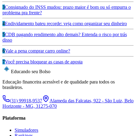
3
Consignado do INSS mudou: prazo maior é bom ou só empurra o
problema pra frente?
4
Endividamento bateu recorde: veja como organizar seu dinheiro
5
CDB pagando rendimento alto demais? Entenda o risco por trás
disso
6
Vale a pena comprar carro online?
7
Você precisa bloquear as casas de aposta
Educando seu Bolso
Educação financeira acessível e de qualidade para todos os
brasileiros.
(31) 99918-9537
Alameda das Falcatas, 922 - São Luiz, Belo
Horizonte - MG, 31275-070
Plataforma
Simuladores
Rankings