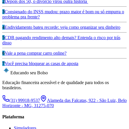
2
Depois dos 50, o divórcio virou outra história
3
Consignado do INSS mudou: prazo maior é bom ou só empurra o
problema pra frente?
4
Endividamento bateu recorde: veja como organizar seu dinheiro
5
CDB pagando rendimento alto demais? Entenda o risco por trás
disso
6
Vale a pena comprar carro online?
7
Você precisa bloquear as casas de aposta
Educando seu Bolso
Educação financeira acessível e de qualidade para todos os
brasileiros.
(31) 99918-9537
Alameda das Falcatas, 922 - São Luiz, Belo
Horizonte - MG, 31275-070
Plataforma
Simuladores