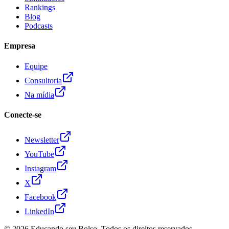
Rankings
Blog
Podcasts
Empresa
Equipe
Consultoria
Na mídia
Conecte-se
Newsletter
YouTube
Instagram
X
Facebook
LinkedIn
© 2026
Educando seu Bolso
. Todos os direitos reservados.