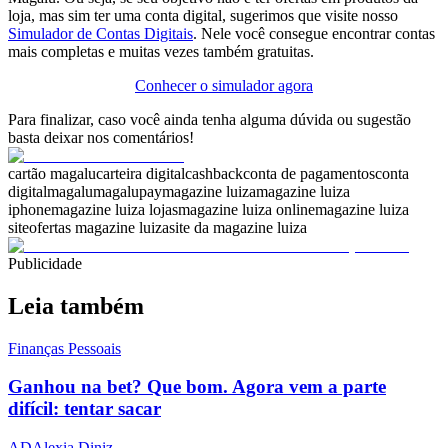
loja, mas sim ter uma conta digital, sugerimos que visite nosso
Simulador de Contas Digitais
. Nele você consegue encontrar contas
mais completas e muitas vezes também gratuitas.
Conhecer o simulador agora
Para finalizar, caso você ainda tenha alguma dúvida ou sugestão
basta deixar nos comentários!
cartão magalu
carteira digital
cashback
conta de pagamentos
conta
digital
magalu
magalupay
magazine luiza
magazine luiza
iphone
magazine luiza lojas
magazine luiza online
magazine luiza
site
ofertas magazine luiza
site da magazine luiza
Publicidade
Leia também
Finanças Pessoais
Ganhou na bet? Que bom. Agora vem a parte
difícil: tentar sacar
AD
Alexia Diniz