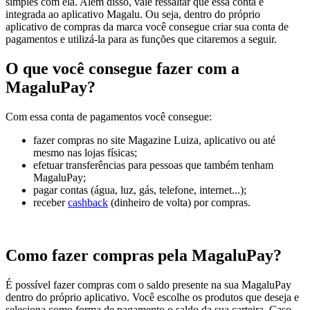
simples com ela. Além disso, vale ressaltar que essa conta é
integrada ao aplicativo Magalu. Ou seja, dentro do próprio
aplicativo de compras da marca você consegue criar sua conta de
pagamentos e utilizá-la para as funções que citaremos a seguir.
O que você consegue fazer com a
MagaluPay?
Com essa conta de pagamentos você consegue:
fazer compras no site Magazine Luiza, aplicativo ou até
mesmo nas lojas físicas;
efetuar transferências para pessoas que também tenham
MagaluPay;
pagar contas (água, luz, gás, telefone, internet...);
receber
cashback
(dinheiro de volta) por compras.
Como fazer compras pela MagaluPay?
É possível fazer compras com o saldo presente na sua MagaluPay
dentro do próprio aplicativo. Você escolhe os produtos que deseja e
seleciona como forma de pagamento o saldo da sua carteira. Caso