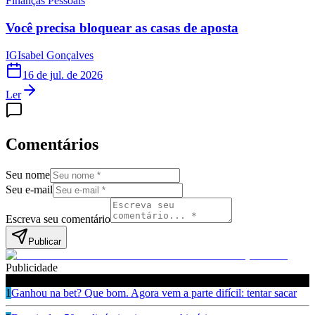
Finanças Pessoais
Você precisa bloquear as casas de aposta
IG
Isabel Gonçalves
16 de jul. de 2026
Ler
Comentários
Seu nome
Seu e-mail
Escreva seu comentário
Publicar
Publicidade
Leia também
1
Ganhou na bet? Que bom. Agora vem a parte difícil: tentar sacar