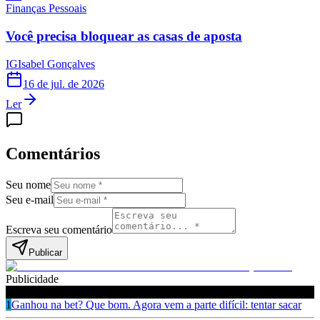
Finanças Pessoais
Você precisa bloquear as casas de aposta
IG
Isabel Gonçalves
16 de jul. de 2026
Ler
Comentários
Seu nome
Seu e-mail
Escreva seu comentário
Publicar
Publicidade
Leia também
1
Ganhou na bet? Que bom. Agora vem a parte difícil: tentar sacar