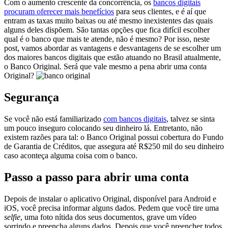
Com o aumento crescente da concorrência, os
bancos digitais
procuram oferecer mais benefícios
para seus clientes, e é aí que
entram as taxas muito baixas ou até mesmo inexistentes das quais
alguns deles dispõem. São tantas opções que fica difícil escolher
qual é o banco que mais te atende, não é mesmo? Por isso, neste
post, vamos abordar as vantagens e desvantagens de se escolher um
dos maiores bancos digitais que estão atuando no Brasil atualmente,
o Banco Original. Será que vale mesmo a pena abrir uma conta
Original?
Segurança
Se você não está familiarizado
com bancos digitais
, talvez se sinta
um pouco inseguro colocando seu dinheiro lá. Entretanto, não
existem razões para tal: o Banco Original possui cobertura do Fundo
de Garantia de Créditos, que assegura até R$250 mil do seu dinheiro
caso aconteça alguma coisa com o banco.
Passo a passo para abrir uma conta
Depois de instalar o aplicativo Original, disponível para Android e
iOS, você precisa informar alguns dados. Pedem que você tire uma
selfie
, uma foto nítida dos seus documentos, grave um vídeo
sorrindo e preencha alguns dados. Depois que você preencher todos