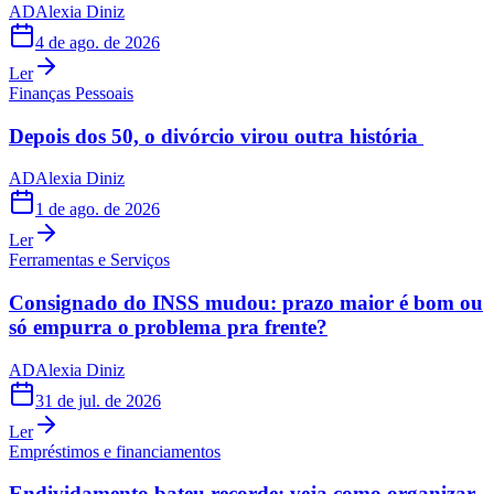
AD
Alexia Diniz
4 de ago. de 2026
Ler
Finanças Pessoais
Depois dos 50, o divórcio virou outra história
AD
Alexia Diniz
1 de ago. de 2026
Ler
Ferramentas e Serviços
Consignado do INSS mudou: prazo maior é bom ou
só empurra o problema pra frente?
AD
Alexia Diniz
31 de jul. de 2026
Ler
Empréstimos e financiamentos
Endividamento bateu recorde: veja como organizar