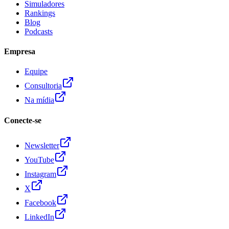
Simuladores
Rankings
Blog
Podcasts
Empresa
Equipe
Consultoria
Na mídia
Conecte-se
Newsletter
YouTube
Instagram
X
Facebook
LinkedIn