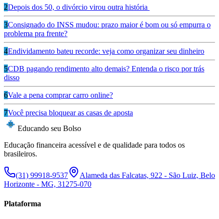
2
Depois dos 50, o divórcio virou outra história
3
Consignado do INSS mudou: prazo maior é bom ou só empurra o
problema pra frente?
4
Endividamento bateu recorde: veja como organizar seu dinheiro
5
CDB pagando rendimento alto demais? Entenda o risco por trás
disso
6
Vale a pena comprar carro online?
7
Você precisa bloquear as casas de aposta
Educando seu Bolso
Educação financeira acessível e de qualidade para todos os
brasileiros.
(31) 99918-9537
Alameda das Falcatas, 922 - São Luiz, Belo
Horizonte - MG, 31275-070
Plataforma