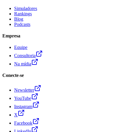
Simuladores
Rankings
Blog
Podcasts
Empresa
Equipe
Consultoria
Na mídia
Conecte-se
Newsletter
YouTube
Instagram
X
Facebook
LinkedIn