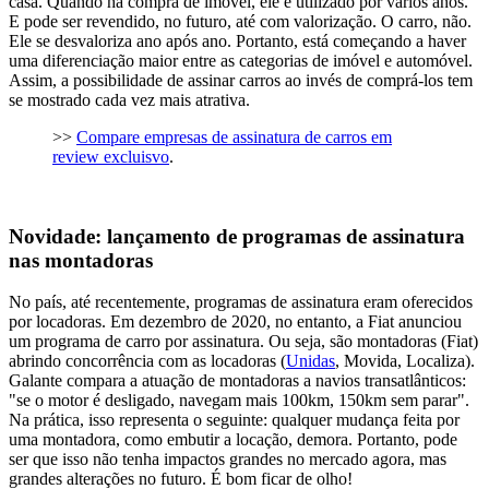
casa. Quando há compra de imóvel, ele é utilizado por vários anos.
E pode ser revendido, no futuro, até com valorização. O carro, não.
Ele se desvaloriza ano após ano. Portanto, está começando a haver
uma diferenciação maior entre as categorias de imóvel e automóvel.
Assim, a possibilidade de assinar carros ao invés de comprá-los tem
se mostrado cada vez mais atrativa.
>>
Compare empresas de assinatura de carros em
review excluisvo
.
Novidade: lançamento de programas de assinatura
nas montadoras
No país, até recentemente, programas de assinatura eram oferecidos
por locadoras. Em dezembro de 2020, no entanto, a Fiat anunciou
um programa de carro por assinatura. Ou seja, são montadoras (Fiat)
abrindo concorrência com as locadoras (
Unidas
, Movida, Localiza).
Galante compara a atuação de montadoras a navios transatlânticos:
"se o motor é desligado, navegam mais 100km, 150km sem parar".
Na prática, isso representa o seguinte: qualquer mudança feita por
uma montadora, como embutir a locação, demora. Portanto, pode
ser que isso não tenha impactos grandes no mercado agora, mas
grandes alterações no futuro. É bom ficar de olho!