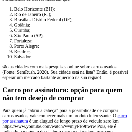
Belo Horizonte (BH);
Rio de Janeiro (RJ);
Brasília - Distrito Federal (DF);
Goiânia;
Curitiba;
São Paulo (SP);
Fortaleza;
Porto Alegre;
Recife e;
Salvador
são as cidades com mais pesquisas online sobre carros usados.
(Fonte: SemRush, 2020). Sua cidade está na lista? Então, é possível
esperar um mercado bastante aquecido na sua região!
Carro por assinatura: opção para quem
não tem desejo de comprar
Para quem já "abriu a cabeça" para a possibilidade de comprar
carros usados, vale conhecer mais um produto interessante. O
carro
por assinatura
é um aluguel de longo prazo de veículo zero km.
https://www.youtube.com/watch?v=miyPE9ftwrw Pois, ele é
indicado para quem deseja ter o carro na garagem, mas sem