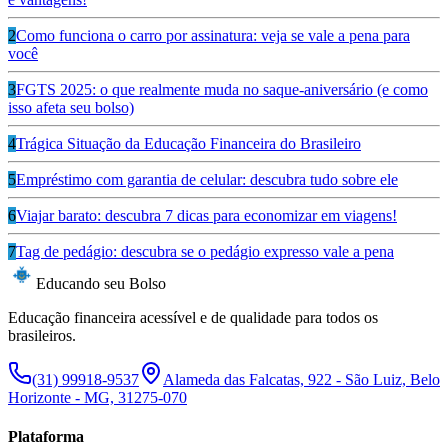
2
Como funciona o carro por assinatura: veja se vale a pena para
você
3
FGTS 2025: o que realmente muda no saque-aniversário (e como
isso afeta seu bolso)
4
Trágica Situação da Educação Financeira do Brasileiro
5
Empréstimo com garantia de celular: descubra tudo sobre ele
6
Viajar barato: descubra 7 dicas para economizar em viagens!
7
Tag de pedágio: descubra se o pedágio expresso vale a pena
Educando seu Bolso
Educação financeira acessível e de qualidade para todos os
brasileiros.
(31) 99918-9537
Alameda das Falcatas, 922 - São Luiz, Belo
Horizonte - MG, 31275-070
Plataforma