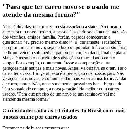
"Para que ter carro novo se o usado me
atende da mesma forma?"
Não há dúvidas: ter carro zero está associado a status. Ao trocar o
auto para um novo modelo, a pessoa "ascende socialmente" na visão
dos vizinhos, amigos, família. Porém, pessoas começaram a
questionar: "eu preciso mesmo disso?". É, certamente, satisfatório
comprar um carro novo, seja de luxo ou popular. Ir à concessionária,
pedir um veículo sob medida para você: cor, estofado, final de placa.
Mas, até mesmo o conceito de satisfação vem mudando com o
tempo. Por exemplo, comumente faz-se a comparação entre
gerações mais antigas e mais novas. Antes, valorizava-se o
ter
. Ter o
carro, ter a casa. Em geral, essa é a percepção dos nossos pais. Nas
gerações mais novas, é comum se dar mais valor ao
usufruir
. Andar
de carro, morar. Não, necessariamente, possuir os bens. E, quando
há a vontade de comprar, a nova geração lida melhor com carros
usados. "Para que preciso de um novo se um seminovo vai me
atender da mesma forma?"
Curiosidade: saiba as 10 cidades do Brasil com mais
buscas online por carros usados
Ferramentas de buscas mostram que: