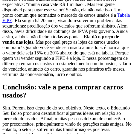
expectativa: "minha casa vale R$ 1 milhão". Mas tem gente
disponível para pagar esse valor? Se não, ela não vale isso. Um
ponto comum que normatiza o mercado de carros usados é a
Tabela
FIPE
. Ela surgiu há 20 anos, visando resolver um problema das
seguradoras: precificação dos veículos que sofreram sinistro. Além
disso, havia dificuldade na cobrança de IPVA pelo governo. Ainda
assim, a tabela não fechou todas as pontas.
Ela dá o preço de
venda nas lojas
. Mas por qual preço as lojas de carros usados
compram? Quando você vende seu usado a uma loja, é normal que
o valor dele seja 15% ou 20% abaixo do que está na tabela. Porque
quem vai vender segundo a FIPE é a loja. E nessa porcentagem de
diferença entram os custos do estabelecimento com impostos, salário
do vendedor, anúncio do carro, garantia nos primeiros três meses,
estrutura da concessionária, lucro e outros.
Conclusão: vale a pena comprar carros
usados?
Sim. Porém, isso depende do seu objetivo. Neste texto, o Educando
Seu Bolso procurou desmistificar algumas ideias em relação ao
mercado de usados. Afinal, muitas pessoas deixam de conhecê-lo
por preconceitos, principalmente vindo de gerações mais antigas. No
entanto, o setor já sofreu muitas transformações positivas.