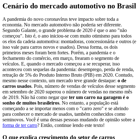
Cenário do mercado automotivo no Brasil
A pandemia do novo coronavírus teve impacto sobre toda a
economia. No mercado automotivo não poderia ser diferente.
Segundo Galante, o grande problema de 2020 é que o ano "não
começou". Isto é, o ano iniciou-se com muito otimismo para todos
os elos da cadeia automotiva: montadoras, concessionária e outros (e
isso vale para carros novos e usados). Dessa forma, os dois
primeiros meses foram bem fortes. Porém, a pandemia e o
fechamento do comércio, em março, frearam o segmento de
veículos. E, quando o mercado começou a se recuperar, isso
aconteceu com sequelas da pandemia: desemprego, perda de renda,
retração de 5% do Produto Interno Bruto (PIB) em 2020. Contudo,
mesmo nesse contexto, um mercado teve grande destaque:
o de
carros usados
. Pois, número de vendas de veículos desse segmento
em setembro de 2020 superou o número de vendas no mesmo mês
de 2019. Não há como negar que
ter um carro na garagem é o
sonho de muitos brasileiros
. No entanto, a população está
começando a se importar menos com o "carro zero" e se abrindo
para conhecer o mercado de usados, também conhecidos como
seminovos. Você é uma dessas pessoas mudando de opinião sobre a
forma de ter carro
? Então, continue lendo este texto!
O que explica crescimento do setor de carros