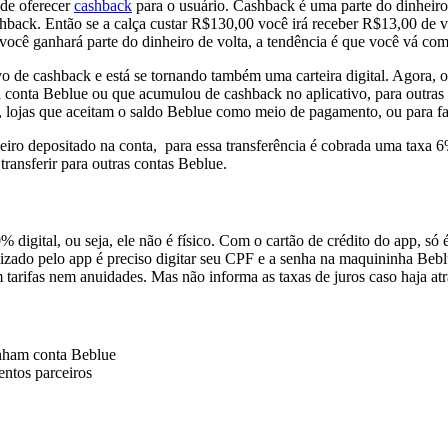
 de oferecer
cashback
para o usuário. Cashback é uma parte do dinheir
back. Então se a calça custar R$130,00 você irá receber R$13,00 de v
ocê ganhará parte do dinheiro de volta, a tendência é que você vá com
 de cashback e está se tornando também uma carteira digital. Agora, o
sua conta Beblue ou que acumulou de cashback no aplicativo, para outr
a, lojas que aceitam o saldo Beblue como meio de pagamento, ou para faz
eiro depositado na conta
, para essa transferência é cobrada uma
taxa 
ransferir para outras contas Beblue.
% digital, ou seja, ele não é físico. Com o cartão de crédito do app,
só 
bilizado pelo app é preciso digitar seu CPF e a senha na maquininha Beb
 sem tarifas nem anuidades. Mas não informa as taxas de juros caso haja 
enham conta Beblue
entos parceiros