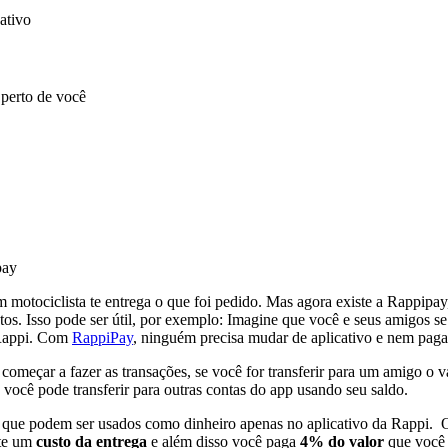
cativo
 perto de você
 motociclista te entrega o que foi pedido. Mas agora existe a Rappipa
tos. Isso pode ser útil, por exemplo: Imagine que
você e seus amigos se
 Rappi. Com
RappiPay
, ninguém precisa mudar de aplicativo e nem pagar
 só começar a fazer as transações, se você for transferir para um amigo 
 você pode transferir para outras contas do app usando seu saldo.
 que podem ser usados como dinheiro apenas no aplicativo da Rappi. O a
ste um
custo da entrega
e além disso você paga
4% do valor
que você d