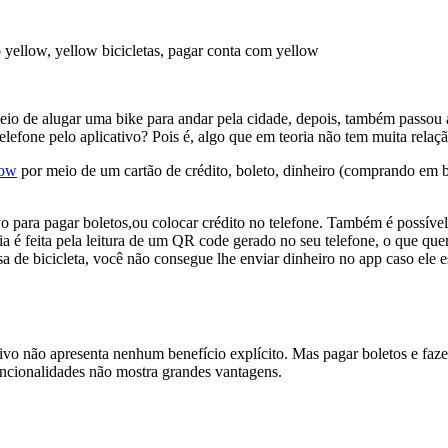
o de alugar uma bike para andar pela cidade
, depois, também passou a
elefone pelo aplicativo? Pois é, algo que em teoria não tem muita relação
low
por meio de um cartão de crédito, boleto, dinheiro (comprando em ba
tivo para pagar boletos,ou colocar crédito no telefone. Também é possív
a é feita pela leitura de um QR code gerado no seu telefone, o que quer 
asa de bicicleta, você não consegue lhe enviar dinheiro no app caso ele e
o não apresenta nenhum benefício explícito. Mas pagar boletos e fazer r
funcionalidades não mostra grandes vantagens.