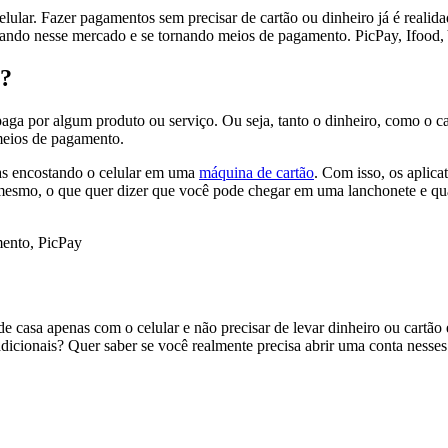
lular. Fazer pagamentos sem precisar de cartão ou dinheiro já é realid
rando nesse mercado e se tornando meios de pagamento. PicPay, Ifood, 
 ?
ga por algum produto ou serviço. Ou seja, tanto o dinheiro, como o c
meios de pagamento.
as encostando o celular em uma
máquina de cartão
. Com isso, os aplic
o mesmo, o que quer dizer que você pode chegar em uma lanchonete e q
 de casa apenas com o celular e não precisar de levar dinheiro ou cartão
icionais? Quer saber se você realmente precisa abrir uma conta nesses a