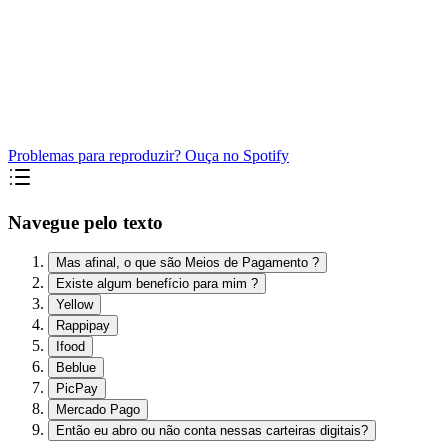
Problemas para reproduzir? Ouça no Spotify
Navegue pelo texto
Mas afinal, o que são Meios de Pagamento ?
Existe algum benefício para mim ?
Yellow
Rappipay
Ifood
Beblue
PicPay
Mercado Pago
Então eu abro ou não conta nessas carteiras digitais?