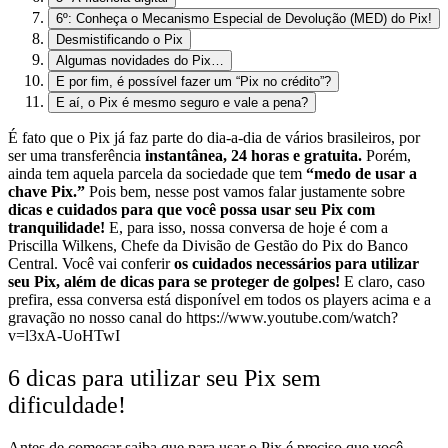
6º: Conheça o Mecanismo Especial de Devolução (MED) do Pix!
Desmistificando o Pix
Algumas novidades do Pix…
E por fim, é possível fazer um “Pix no crédito”?
E aí, o Pix é mesmo seguro e vale a pena?
É fato que o Pix já faz parte do dia-a-dia de vários brasileiros, por
ser uma transferência
instantânea, 24 horas e gratuita.
Porém,
ainda tem aquela parcela da sociedade que tem
“medo de usar a
chave Pix.”
Pois bem, nesse post vamos falar justamente sobre
dicas e cuidados para que você possa usar seu Pix com
tranquilidade!
E, para isso, nossa conversa de hoje é com a
Priscilla Wilkens, Chefe da Divisão de Gestão do Pix do Banco
Central.
Você vai conferir
os cuidados necessários para utilizar
seu Pix, além de dicas para se proteger de golpes!
E claro, caso
prefira, essa conversa está disponível em todos os players acima e a
gravação no nosso canal do
https://www.youtube.com/watch?
v=l3xA-UoHTwI
6 dicas para utilizar seu Pix sem
dificuldade!
Antes de começar saiba que para usar o Pix é preciso que você