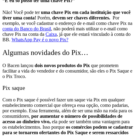
“E eu só posso ter uma chave Pix?”
Não! Você pode ter
uma chave Pix em cada instituição que você
tiver uma conta!
Porém,
devem ser chaves diferentes.
Por
exemplo, se você cadastrar o endereço de e-mail como chave Pix na
conta do Banco do Brasil
, não poderá mais utilizar o e-mail como
chave Pix na conta da
Caixa
, já que ele estará vinculado à conta do
BB.
WhatsApp Pay é o novo Pix?
Algumas novidades do Pix…
O Bacen lançou
dois novos produtos do Pix
que prometem
facilitar a vida do vendedor e do consumidor, são eles o Pix Saque e
o Pix Troco.
Pix saque
Com o Pix saque é possível fazer um saque via Pix em qualquer
estabelecimento comercial que ofereça essa opção, como padarias,
por exemplo.
Essa ferramenta, além de ser uma mão na roda para os
consumidores,
por
aumentar o número de possibilidades de
acesso ao dinheiro vivo,
ela pode ser também uma vantagem para
os estabelecimentos.
Isso porque
os comércios podem se cadastrar
para se tornarem ofertantes do Pix Saque e serem ressarcidos