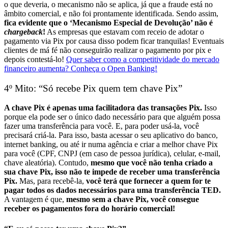
o que deveria, o mecanismo não se aplica, já que a fraude está no
âmbito comercial, e não foi prontamente identificada.
Sendo assim,
fica evidente que o ‘Mecanismo Especial de Devolução’ não é
chargeback
!
As empresas que estavam com receio de adotar o
pagamento via Pix por causa disso podem ficar tranquilas! Eventuais
clientes de má fé não conseguirão realizar o pagamento por pix e
depois contestá-lo!
Quer saber como a competitividade do mercado
financeiro aumenta? Conheça o Open Banking!
4º Mito: “Só recebe Pix quem tem chave Pix”
A chave Pix é apenas uma facilitadora das transações Pix.
Isso
porque ela pode ser o único dado necessário para que alguém possa
fazer uma transferência para você.
E, para poder usá-la, você
precisará criá-la. Para isso, basta acessar o seu aplicativo do banco,
internet banking, ou até ir numa agência e criar a melhor chave Pix
para você (CPF, CNPJ (em caso de pessoa jurídica), celular, e-mail,
chave aleatória).
Contudo,
mesmo que você não tenha criado a
sua chave Pix, isso não te impede de receber uma transferência
Pix.
Mas, para recebê-la,
você terá que fornecer a quem for te
pagar todos os dados necessários para uma transferência TED.
A vantagem é que,
mesmo sem a chave Pix, você consegue
receber os pagamentos fora do horário comercial!