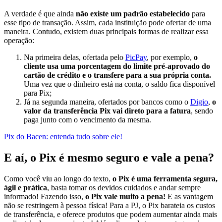
A verdade é que ainda
não existe um padrão estabelecido
para
esse tipo de transação. Assim, cada instituição pode ofertar de uma
maneira. Contudo, existem duas principais formas de realizar essa
operação:
Na primeira delas, ofertada pelo
PicPay
, por exemplo,
o
cliente usa uma porcentagem do limite pré-aprovado do
cartão de crédito e o transfere para a sua própria conta.
Uma vez que o dinheiro está na conta, o saldo fica disponível
para Pix;
Já na segunda maneira, ofertados por bancos como o
Digio
,
o
valor da transferência Pix vai direto para a fatura
, sendo
paga junto com o vencimento da mesma.
Pix do Bacen: entenda tudo sobre ele!
E aí, o Pix é mesmo seguro e vale a pena?
Como você viu ao longo do texto,
o Pix é uma ferramenta segura,
ágil e prática
, basta tomar os devidos cuidados e andar sempre
informado! Fazendo isso,
o Pix vale muito a pena!
E as vantagem
não se restringem à pessoa física! Para a PJ, o Pix barateia os custos
de transferência, e oferece produtos que podem aumentar ainda mais