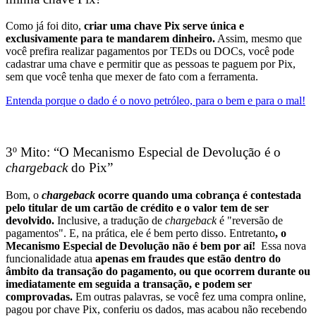
Como já foi dito,
criar uma chave Pix serve única e
exclusivamente para te mandarem dinheiro.
Assim, mesmo que
você prefira realizar pagamentos por TEDs ou DOCs, você pode
cadastrar uma chave e permitir que as pessoas te paguem por Pix,
sem que você tenha que mexer de fato com a ferramenta.
Entenda porque o dado é o novo petróleo, para o bem e para o mal!
3º Mito: “O Mecanismo Especial de Devolução é o
chargeback
do Pix”
Bom, o
chargeback
ocorre quando uma cobrança é contestada
pelo titular de um cartão de crédito e o valor tem de ser
devolvido.
Inclusive, a tradução de
chargeback
é "reversão de
pagamentos". E, na prática, ele é bem perto disso.
Entretanto
, o
Mecanismo Especial de Devolução não é bem por aí!
Essa nova
funcionalidade atua
apenas em fraudes que estão dentro do
âmbito da transação do pagamento, ou que ocorrem durante ou
imediatamente em seguida a transação, e podem ser
comprovadas.
Em outras palavras, se você fez uma compra online,
pagou por chave Pix, conferiu os dados, mas acabou não recebendo