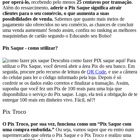
por operá-lo,
recebendo pelo menos
25 centavos por transação
.
Além do ressarcimento,
aderir o Pix Saque significa atrair
clientes para o seu comércio, o que aumenta a suas
possibilidades de venda.
Sabemos que quanto mais meios de
pagamento são oferecidos no seu comércio, as chances de concluir
uma venda aumentam! Sendo assim, confira no ranking as melhores
maquininhas de cartão segundo o Educando seu Bolso!
Pix Saque - como utilizar?
Descubra como fazer PIX saque aqui!
Para
utilizar o Pix Saque, você deverá abrir a área Pix do seu banco. Em
seguida, procure pelo recurso de leitura de
QR Code
, e use a câmera
do celular para ler o código informado pela loja. Depois é só
conferir se os dados estão corretos e finalizar a transação.
Assim,
suponha que você fez um Pix de 100 reais para uma loja que
disponibiliza o serviço do Pix saque. Logo, ela terá a obrigação de te
entregar 100 reais em dinheiro vivo. Fácil, né?!
Pix Troco
O Pix Troco, por sua vez, funciona como um “Pix Saque com
uma compra embutida.”
Ou seja, vamos supor que eu entro num
supermercado que oferta o Pix Saque e o Pix Troco e realizo uma