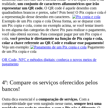
realidade,
um conjunto de caracteres alfanuméricos que irão
representar um QR code.
O QR code é aquele desenho com
quadradinhos brancos e pretos, sabe? Pois bem! O Pix copia e cola é
a representação desse desenho em caracteres.
Exemplo de um Pix copia e cola
Dessa forma, ao se deparar com
um Pix copia e cola, como no exemplo acima, se você tentar inseri-
lo em alguma das categorias de chave Pix para realizar o pagamento,
você não obterá sucesso.
Para conseguir pagar por um Pix copia e
cola,
você precisa ir diretamente na função de Pix copia e cola,
colar a chave referente ao QR Code e realizar esse pagamento!
Veja um exemplo:
Pagamento
de um Pix copia e cola
QR Code, NFC e métodos digitais: conheça o novos meios de
pagamento
4º: Compare os serviços oferecidos pelos
bancos!
Outra dica essencial é a
comparação de serviços.
Com a
competitividade que vem surgindo nesse ramo,
sempre terá uma
novidade que pode te atender, e com o Pix não é diferente.
O