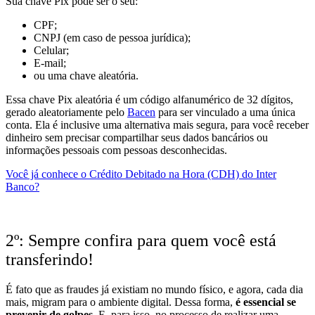
Sua chave Pix pode ser o seu:
CPF;
CNPJ (em caso de pessoa jurídica);
Celular;
E-mail;
ou uma chave aleatória.
Essa chave Pix aleatória é um código alfanumérico de 32 dígitos,
gerado aleatoriamente pelo
Bacen
para ser vinculado a uma única
conta. Ela é inclusive uma alternativa mais segura, para você receber
dinheiro sem precisar compartilhar seus dados bancários ou
informações pessoais com pessoas desconhecidas.
Você já conhece o Crédito Debitado na Hora (CDH) do Inter
Banco?
2º: Sempre confira para quem você está
transferindo!
É fato que as fraudes já existiam no mundo físico, e agora, cada dia
mais, migram para o ambiente digital.
Dessa forma,
é essencial se
prevenir de golpes.
E, para isso, no processo de realizar uma