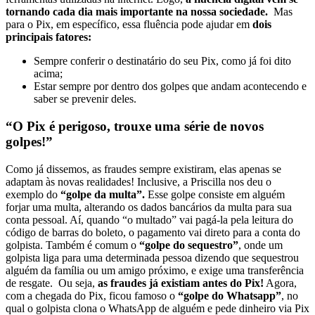
tornando cada dia mais importante na nossa sociedade.
Mas
para o Pix, em específico, essa fluência pode ajudar em
dois
principais fatores:
Sempre conferir o destinatário do seu Pix, como já foi dito
acima;
Estar sempre por dentro dos golpes que andam acontecendo e
saber se prevenir deles.
“O Pix é perigoso, trouxe uma série de novos
golpes!”
Como já dissemos, as fraudes sempre existiram, elas apenas se
adaptam às novas realidades! Inclusive, a Priscilla nos deu o
exemplo do
“golpe da multa”.
Esse golpe consiste em alguém
forjar uma multa, alterando os dados bancários da multa para sua
conta pessoal. Aí, quando “o multado” vai pagá-la pela leitura do
código de barras do boleto, o pagamento vai direto para a conta do
golpista.
Também é comum o
“golpe do sequestro”
, onde um
golpista liga para uma determinada pessoa dizendo que sequestrou
alguém da família ou um amigo próximo, e exige uma transferência
de resgate.
Ou seja,
as fraudes já existiam antes do Pix!
Agora,
com a chegada do Pix, ficou famoso o
“golpe do Whatsapp”
, no
qual o golpista clona o WhatsApp de alguém e pede dinheiro via Pix