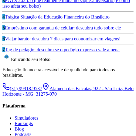
3
FGTS 2025: o que realmente muda no saque-aniversário (e como
isso afeta seu bolso)
4
Trágica Situação da Educação Financeira do Brasileiro
5
Empréstimo com garantia de celular: descubra tudo sobre ele
6
Viajar barato: descubra 7 dicas para economizar em viagens!
7
Tag de pedágio: descubra se o pedágio expresso vale a pena
Educando seu Bolso
Educação financeira acessível e de qualidade para todos os
brasileiros.
(31) 99918-9537
Alameda das Falcatas, 922 - São Luiz, Belo
Horizonte - MG, 31275-070
Plataforma
Simuladores
Rankings
Blog
Podcasts