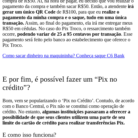
compra de R$50. Aí, na hora de pagar, eu decido que vou realizar o
pagamento da compra e também sacar R$50.
Então, a atendente
irá
gerar um único QR Code
de R$100, para que eu
realize o
pagamento da minha compra e o saque, tudo em uma única
transação.
Assim, ao final do pagamento, ela irá me entregar meus
R$50 em cédulas.
No caso do Pix Troco, o ressarcimento também
ocorre,
podendo variar de 25 a 95 centavos por transação
. Esse
pagamento será feito pelo banco ao estabelecimento que oferece o
Pix Troco.
Como sacar dinheiro na maquininha? Conheça saque C6 Bank
E por fim, é possível fazer um “Pix no
crédito”?
Bom, vem se popularizando o ‘Pix no Crédito’. Contudo, de acordo
com o Banco Central, o Pix não se constitui como operação de
crédito.
No entanto,
algumas instituições passaram a oferecer a
possibilidade de que seus clientes utilizem uma parte de seu
limite do cartão de crédito para realizar transferências Pix.
E como isso funciona?