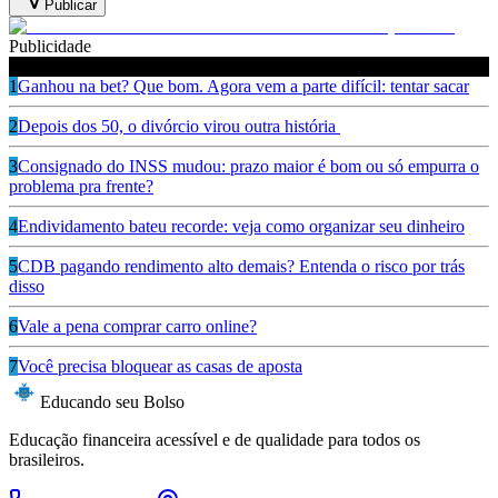
Publicar
Publicidade
Leia também
1
Ganhou na bet? Que bom. Agora vem a parte difícil: tentar sacar
2
Depois dos 50, o divórcio virou outra história
3
Consignado do INSS mudou: prazo maior é bom ou só empurra o
problema pra frente?
4
Endividamento bateu recorde: veja como organizar seu dinheiro
5
CDB pagando rendimento alto demais? Entenda o risco por trás
disso
6
Vale a pena comprar carro online?
7
Você precisa bloquear as casas de aposta
Educando seu Bolso
Educação financeira acessível e de qualidade para todos os
brasileiros.