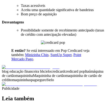
Taxas acessíveis
Aceita uma quantidade significativa de bandeiras
Bom preço de aquisição
Desvantagens
Possibilidade somente de recebimento antecipado (taxas
de crédito com antecipação elevadas)
E então?
Se está interessado em Pop Credicard veja
também:
Minizinha Chip
,
SumUp Super
,
Point
Mercado Pago
.
blog educação financeira bh
cielo
credicard
credicard pop
Itaú
máquina
de cartão
maquininha
Maquininha de cartão
maquininha de cartão de
crédito
maquininhas
pagseguro
Stelo
Publicidade
Leia também