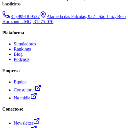
brasileiros.
(31) 99918-9537
Alameda das Falcatas, 922 - São Luiz, Belo
Horizonte - MG, 31275-070
Plataforma
Simuladores
Rankings
Blog
Podcasts
Empresa
Equipe
Consultoria
Na mídia
Conecte-se
Newsletter