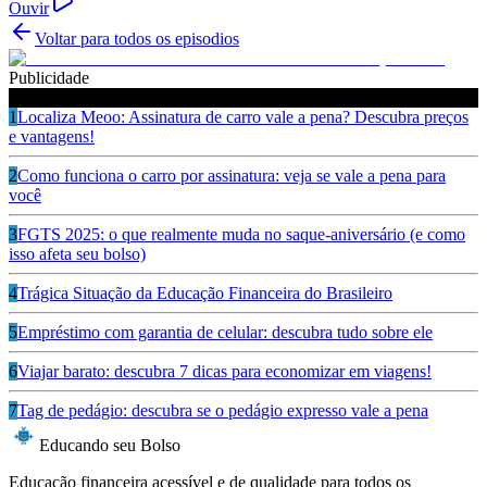
Ouvir
Voltar para todos os episodios
Publicidade
Ouça também
1
Localiza Meoo: Assinatura de carro vale a pena? Descubra preços
e vantagens!
2
Como funciona o carro por assinatura: veja se vale a pena para
você
3
FGTS 2025: o que realmente muda no saque-aniversário (e como
isso afeta seu bolso)
4
Trágica Situação da Educação Financeira do Brasileiro
5
Empréstimo com garantia de celular: descubra tudo sobre ele
6
Viajar barato: descubra 7 dicas para economizar em viagens!
7
Tag de pedágio: descubra se o pedágio expresso vale a pena
Educando seu Bolso
Educação financeira acessível e de qualidade para todos os