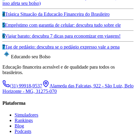
isso afeta seu bolso)
4
Trágica Situação da Educação Financeira do Brasileiro
5
Empréstimo com garantia de celular: descubra tudo sobre ele
6
Viajar barato: descubra 7 dicas para economizar em viagens!
7
Tag de pedágio: descubra se o pedágio expresso vale a pena
Educando seu Bolso
Educação financeira acessível e de qualidade para todos os
brasileiros.
(31) 99918-9537
Alameda das Falcatas, 922 - São Luiz, Belo
Horizonte - MG, 31275-070
Plataforma
Simuladores
Rankings
Blog
Podcasts