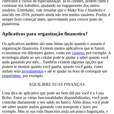
currículos e cursos de especialização. Já os clientes, podem curtir e
comentar nos trabalhos, ajudando no engajamento dos outros
usuários.
Entretanto, vale ressaltar que o Make You é brasileiro e
nascido em 2016, portanto ainda não tem muitos usuários. Porém, é
sempre bom começar antes, aproveitando para crescer junto da
plataforma.
Aplicativos para organização financeira?
Os aplicativos também são uma ótima opção quando o assunto é
organização financeira. Existem muitos aplicativos que te fazem
economizar em diferentes gastos, como em
viagens
, por exemplo.
A
tecnologia aliada ao seu celular pode te ajudar a saber quanto você
anda gastando por mês... Também existem algumas opções que
podem te mostrar quanto você ganha, quanto você gasta, como
andam seus
investimentos
e até te ajudar na hora de conseguir um
empréstimo
, por exemplo.
EQUILIBRE SUAS FINANÇAS
Uma dica de aplicativo que pode ser bem útil pra você é o
Guia
Bolso
. Entre as várias funcionalidades disponibilizadas, você pode
controlar diariamente o seu saldo no banco. Além disso, você pode
até saber quanto andou gastando com transporte e lazer, por
exemplo.
Mas se sua vida financeira anda um pouco bagunçada, e