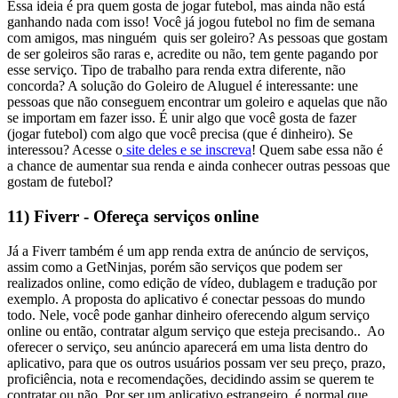
Essa ideia é pra quem gosta de jogar futebol, mas ainda não está
ganhando nada com isso! Você já jogou futebol no fim de semana
com amigos, mas ninguém quis ser goleiro?
As pessoas que gostam
de ser goleiros são raras e, acredite ou não, tem gente pagando por
esse serviço. Tipo de trabalho para renda extra diferente, não
concorda?
A solução do Goleiro de Aluguel é interessante: une
pessoas que não conseguem encontrar um goleiro e aquelas que não
se importam em fazer isso. É unir algo que você gosta de fazer
(jogar futebol) com algo que você precisa (que é dinheiro).
Se
interessou? Acesse o
site deles e se inscreva
! Quem sabe essa não é
a chance de aumentar sua renda e ainda conhecer outras pessoas que
gostam de futebol?
11) Fiverr - Ofereça serviços online
Já a Fiverr também é um app renda extra de anúncio de serviços,
assim como a GetNinjas, porém são serviços que podem ser
realizados online, como edição de vídeo, dublagem e tradução por
exemplo.
A proposta do aplicativo é conectar pessoas do mundo
todo. Nele, você pode ganhar dinheiro oferecendo algum serviço
online ou então, contratar algum serviço que esteja precisando..
Ao
oferecer o serviço, seu anúncio aparecerá em uma lista dentro do
aplicativo, para que os outros usuários possam ver seu preço, prazo,
proficiência, nota e recomendações, decidindo assim se querem te
contratar ou não.
Por ser um aplicativo estrangeiro, é normal que