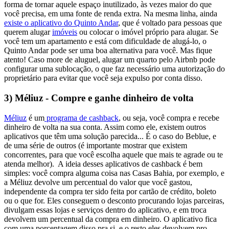
forma de tornar aquele espaço inutilizado, às vezes maior do que
você precisa, em uma fonte de renda extra.
Na mesma linha, ainda
existe o aplicativo do Quinto Andar
, que é voltado para pessoas que
querem alugar
imóveis
ou colocar o imóvel próprio para alugar. Se
você tem um apartamento e está com dificuldade de alugá-lo, o
Quinto Andar pode ser uma boa alternativa para você.
Mas fique
atento! Caso more de aluguel, alugar um quarto pelo Airbnb pode
configurar uma sublocação, o que faz necessário uma autorização do
proprietário para evitar que você seja expulso por conta disso.
3) Méliuz - Compre e ganhe dinheiro de volta
Méliuz
é um
programa de cashback
, ou seja, você compra e recebe
dinheiro de volta na sua conta. Assim como ele, existem outros
aplicativos que têm uma solução parecida...
É o caso do
Beblue
, e
de uma série de outros (é importante mostrar que existem
concorrentes, para que você escolha aquele que mais te agrade ou te
atenda melhor).
A ideia desses aplicativos de cashback é bem
simples: você compra alguma coisa nas Casas Bahia, por exemplo, e
a Méliuz devolve um percentual do valor que você gastou,
independente da compra ter sido feita por cartão de crédito, boleto
ou o que for.
Eles conseguem o desconto procurando lojas parceiras,
divulgam essas lojas e serviços dentro do aplicativo, e em troca
devolvem um percentual da compra em dinheiro.
O aplicativo fica
com uma porcentagem disso pra si, e o resto eles devolvem pro