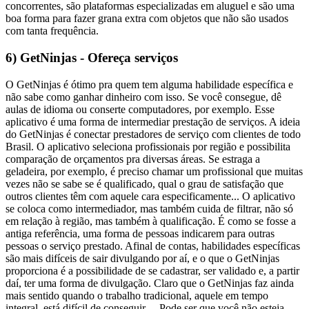
concorrentes, são plataformas especializadas em aluguel e são uma
boa forma para fazer grana extra com objetos que não são usados
com tanta frequência.
6) GetNinjas - Ofereça serviços
O GetNinjas é ótimo pra quem tem alguma habilidade específica e
não sabe como ganhar dinheiro com isso. Se você consegue, dê
aulas de idioma ou conserte computadores, por exemplo. Esse
aplicativo é uma forma de intermediar prestação de serviços.
A ideia
do GetNinjas é conectar prestadores de serviço com clientes de todo
Brasil. O aplicativo seleciona profissionais por região e possibilita
comparação de orçamentos pra diversas áreas.
Se estraga a
geladeira, por exemplo, é preciso chamar um profissional que muitas
vezes não se sabe se é qualificado, qual o grau de satisfação que
outros clientes têm com aquele cara especificamente...
O aplicativo
se coloca como intermediador, mas também cuida de filtrar, não só
em relação à região, mas também à qualificação. É como se fosse a
antiga referência, uma forma de pessoas indicarem para outras
pessoas o serviço prestado.
Afinal de contas, habilidades específicas
são mais difíceis de sair divulgando por aí, e o que o GetNinjas
proporciona é a possibilidade de se cadastrar, ser validado e, a partir
daí, ter uma forma de divulgação.
Claro que o GetNinjas faz ainda
mais sentido quando o trabalho tradicional, aquele em tempo
integral, está difícil de conseguir… Pode ser que você não esteja