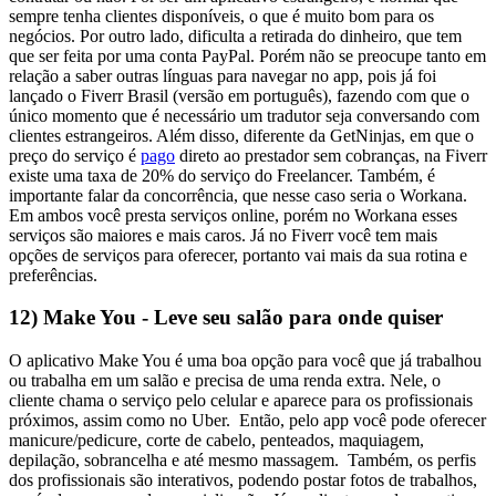
sempre tenha clientes disponíveis, o que é muito bom para os
negócios. Por outro lado, dificulta a retirada do dinheiro, que tem
que ser feita por uma conta PayPal.
Porém não se preocupe tanto em
relação a saber outras línguas para navegar no app, pois já foi
lançado o Fiverr Brasil (versão em português), fazendo com que o
único momento que é necessário um tradutor seja conversando com
clientes estrangeiros.
Além disso, diferente da GetNinjas, em que o
preço do serviço é
pago
direto ao prestador sem cobranças, na Fiverr
existe uma taxa de 20% do serviço do Freelancer.
Também, é
importante falar da concorrência, que nesse caso seria o Workana.
Em ambos você presta serviços online, porém no Workana esses
serviços são maiores e mais caros. Já no Fiverr você tem mais
opções de serviços para oferecer, portanto vai mais da sua rotina e
preferências.
12) Make You - Leve seu salão para onde quiser
O aplicativo Make You é uma boa opção para você que já trabalhou
ou trabalha em um salão e precisa de uma renda extra. Nele, o
cliente chama o serviço pelo celular e aparece para os profissionais
próximos, assim como no Uber.
Então, pelo app você pode oferecer
manicure/pedicure, corte de cabelo, penteados, maquiagem,
depilação, sobrancelha e até mesmo massagem.
Também, os perfis
dos profissionais são interativos, podendo postar fotos de trabalhos,