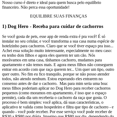
Nosso curso é direto e ideal para quem busca pelo equilíbrio
financeiro.
Não perca essa oportunidade!
EQUILIBRE SUAS FINANÇAS
1) Dog Hero - Receba para cuidar de cachorros
Se você gosta de pets, esse app de renda extra é pra você! É só
instalar no seu celular, e você transforma a sua casa numa espécie de
hotelzinho para cachorros.
Claro que se você tiver espaço pra isso...
Achei essa solução muito interessante, especialmente no meu caso:
eu tenho dois filhos e agora eles querem ter um cão.
Nós
morávamos em uma casa, tínhamos cachorro, mudamos para
apartamento e não temos mais. E agora meus filhos não conseguem
entrar em acordo com que raça querem ter...
Um quer um tipo, outro
quer outro. No fim eu fico tranquilo, porque se não posso atender
todos, não atendo nenhum. Estou esperando eles entrarem no
consenso antes de dar o cachorro.
Mas para mim seria uma boa:
meus filhos poderiam aplicar no Dog Hero para receber cachorros
pequenos (como moramos em apartamento, é isso que o espaço
permite), cada dia um receberia o cachorro da raça que gosta.
O
processo é bem simples: você aplica, dá suas características, o
aplicativo te valida como hospedeiro e filtra que tipo de cachorro - e
quando - você pode receber.
Por esse serviço você pode receber de
R$30 a R$80 por diária. Imagino que R$80 por dia, dependendo do