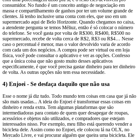
consumidor. No fundo é um conceito antigo de negociação em
massa e compartilhamento de ganhos por ter um volume grande de
clientes.
Já tenho inclusive uma conta com eles, que uso em um
supermercado aqui de Belo Horizonte. Quando chegamos no caixa,
a atendente pergunta se temos Méliuz, então é só colocar o número
do telefone.
Se você gasta por volta de R$300, R$400, R$500 no
supermercado, recebe de volta cerca de R$2, R$3 ou R$4… Nesse
caso o percentual é menor, mas o valor devolvido varia de acordo
com cada um dos negócios.
A compra pode ser virtual ou em loja
física, você pode consultar o aplicativo e ver as opções. Confesso
que a única coisa que não gosto muito desses aplicativos
especificamente, é que você precisa gastar dinheiro para ter dinheiro
de volta. As outras opções não tem essa necessidade.
4) Enjoei - Se desfaça daquilo que não usa
Esse o nome já diz tudo. Todo mundo tem coisas em casa que já não
são mais usadas... A ideia do Enjoei é transformar essas coisas em
dinheiro e renda extra.
Tem algumas plataformas que são
intermediadoras para contato de quem quer desapegar de roupas,
acessórios e objetos não utilizados, e compradores que estejam
interessados nisso.
Por exemplo, meu filho está querendo vender a
bicicleta dele. Assim como no Enjoei, ele colocou lá na OLX, no
Mercado Livre, e vai procurar alguém que queira uma bicicleta.
Ele