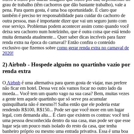
grau de trabalho (têm cachorros que dão bastante trabalho), vale a
pena.
Para quem gosta, é uma boa oportunidade. É claro que
também é preciso ter responsabilidade para cuidar do cachorro de
outra pessoa, mas é importante dizer que vai um seguro junto com
esse serviço.
Problemas podem acontecer assim como quando você
deixa seu cachorro num hotelzinho, que é outra coisa que está tendo
muita demanda atualmente...
Quer saber dicas incríveis para fazer
renda extra na época do carnaval?
Então confira o conteúdo
exclusivo que fizemos sobre
como gerar renda extra no carnaval de
2020!
2) Airbnb - Hospede alguém no quartinho vazio por
renda extra
O
Airbnb
é uma alternativa para quem gosta de viajar, mas prefere
não ficar em hotel. Dessa vez nós vamos focar no outro lado da
moeda... Você tem um quarto vago na sua casa?
Bem, muitas vezes
a gente tem aquele quartinho que só serve pra acumular
quinquilharia não é mesmo?! Saiba então que ele poderia estar
rendendo R$100, R$150...
Pode ser que você more em um lugar
legal, com demanda alta... É claro que existem os contras: você terá
uma pessoa desconhecida dentro da sua casa, mas pode ser que esse
lugar seja um pouco mais isolado do resto da casa, que tenha
banheiro próprio ou mesmo uma entrada privativa.
Essa é uma boa