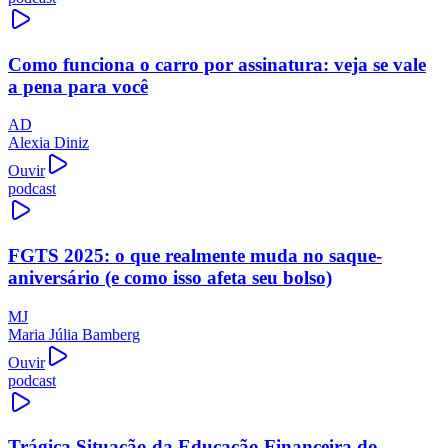
Como funciona o carro por assinatura: veja se vale
a pena para você
AD
Alexia Diniz
Ouvir
podcast
FGTS 2025: o que realmente muda no saque-
aniversário (e como isso afeta seu bolso)
MJ
Maria Júlia Bamberg
Ouvir
podcast
Trágica Situação da Educação Financeira do