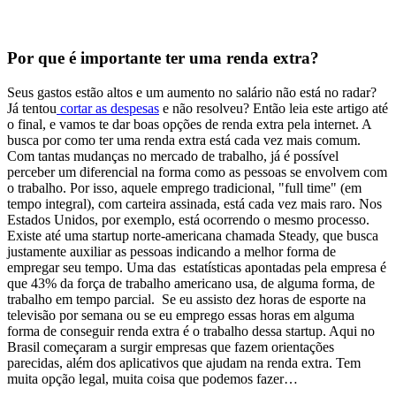
Por que é importante ter uma renda extra?
Seus gastos estão altos e um aumento no salário não está no radar?
Já tentou
cortar as despesas
e não resolveu? Então leia este artigo até
o final, e vamos te dar boas opções de renda extra pela internet.
A
busca por como ter uma renda extra está cada vez mais comum.
Com tantas mudanças no mercado de trabalho, já é possível
perceber um diferencial na forma como as pessoas se envolvem com
o trabalho.
Por isso, aquele emprego tradicional, "full time" (em
tempo integral), com carteira assinada, está cada vez mais raro.
Nos
Estados Unidos, por exemplo, está ocorrendo o mesmo processo.
Existe até uma startup norte-americana chamada
Steady
, que busca
justamente auxiliar as pessoas indicando a melhor forma de
empregar seu tempo.
Uma das estatísticas apontadas pela empresa é
que 43% da força de trabalho americano usa, de alguma forma, de
trabalho em tempo parcial.
Se eu assisto dez horas de esporte na
televisão por semana ou se eu emprego essas horas em alguma
forma de conseguir renda extra é o trabalho dessa startup.
Aqui no
Brasil começaram a surgir empresas que fazem orientações
parecidas, além dos aplicativos que ajudam na renda extra. Tem
muita opção legal, muita coisa que podemos fazer…