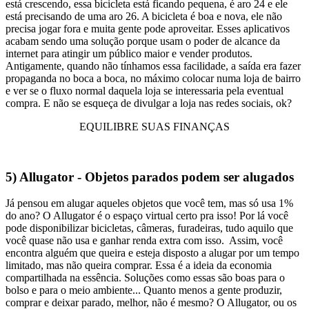
está crescendo, essa bicicleta está ficando pequena, é aro 24 e ele
está precisando de uma aro 26. A bicicleta é boa e nova, ele não
precisa jogar fora e muita gente pode aproveitar. Esses aplicativos
acabam sendo uma solução porque usam o poder de alcance da
internet para atingir um público maior e vender produtos.
Antigamente, quando não tínhamos essa facilidade, a saída era fazer
propaganda no boca a boca, no máximo colocar numa loja de bairro
e ver se o fluxo normal daquela loja se interessaria pela eventual
compra. E não se esqueça de divulgar a loja nas redes sociais, ok?
EQUILIBRE SUAS FINANÇAS
5) Allugator - Objetos parados podem ser alugados
Já pensou em alugar aqueles objetos que você tem, mas só usa 1%
do ano? O Allugator é o espaço virtual certo pra isso! Por lá você
pode disponibilizar bicicletas, câmeras, furadeiras, tudo aquilo que
você quase não usa e ganhar renda extra com isso.
Assim, você
encontra alguém que queira e esteja disposto a alugar por um tempo
limitado, mas não queira comprar.
Essa é a ideia da economia
compartilhada na essência. Soluções como essas são boas para o
bolso e para o meio ambiente... Quanto menos a gente produzir,
comprar e deixar parado, melhor, não é mesmo?
O Allugator, ou os