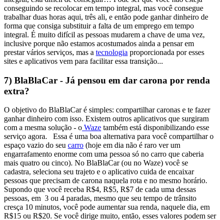
conseguindo se recolocar em tempo integral, mas você consegue
trabalhar duas horas aqui, três ali, e então pode ganhar dinheiro de
forma que consiga substituir a falta de um emprego em tempo
integral.
É muito difícil as pessoas mudarem a chave de uma vez,
inclusive porque não estamos acostumados ainda a pensar em
prestar vários serviços, mas a
tecnologia
proporcionada por esses
sites e aplicativos vem para facilitar essa transição...
7) BlaBlaCar - Já pensou em dar carona por renda
extra?
O objetivo do BlaBlaCar é simples: compartilhar caronas e te fazer
ganhar dinheiro com isso. Existem outros aplicativos que surgiram
com a mesma solução - o
Waze
também está disponibilizando esse
serviço agora.
Essa é uma boa alternativa para você compartilhar o
espaço vazio do seu
carro
(hoje em dia não é raro ver um
engarrafamento enorme com uma pessoa só no carro que caberia
mais quatro ou cinco).
No BlaBlaCar (ou no Waze) você se
cadastra, seleciona seu trajeto e o aplicativo cuida de encaixar
pessoas que precisam de carona naquela rota e no mesmo horário.
Supondo que você receba R$4, R$5, R$7 de cada uma dessas
pessoas, em 3 ou 4 paradas, mesmo que seu tempo de trânsito
cresça 10 minutos, você pode aumentar sua renda, naquele dia, em
R$15 ou R$20.
Se você dirige muito, então, esses valores podem ser