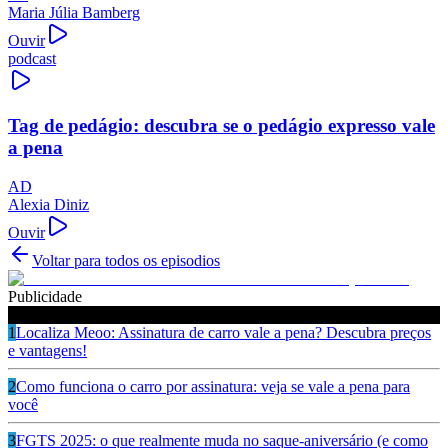
Maria Júlia Bamberg
Ouvir
podcast
Tag de pedágio: descubra se o pedágio expresso vale
a pena
AD
Alexia Diniz
Ouvir
Voltar para todos os episodios
Publicidade
Ouça também
1
Localiza Meoo: Assinatura de carro vale a pena? Descubra preços
e vantagens!
2
Como funciona o carro por assinatura: veja se vale a pena para
você
3
FGTS 2025: o que realmente muda no saque-aniversário (e como