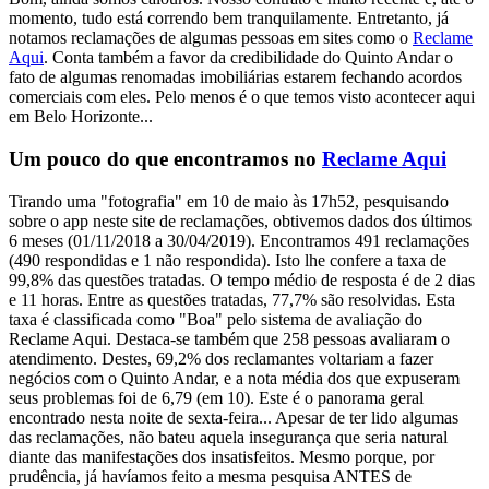
momento, tudo está correndo bem tranquilamente. Entretanto, já
notamos reclamações de algumas pessoas em sites como o
Reclame
Aqui
. Conta também a favor da credibilidade do Quinto Andar o
fato de algumas renomadas imobiliárias estarem fechando acordos
comerciais com eles. Pelo menos é o que temos visto acontecer aqui
em Belo Horizonte...
Um pouco do que encontramos no
Reclame Aqui
Tirando uma "fotografia" em 10 de maio às 17h52, pesquisando
sobre o app neste site de reclamações, obtivemos dados dos últimos
6 meses (01/11/2018 a 30/04/2019). Encontramos 491 reclamações
(490 respondidas e 1 não respondida). Isto lhe confere a taxa de
99,8% das questões tratadas. O tempo médio de resposta é de 2 dias
e 11 horas. Entre as questões tratadas, 77,7% são resolvidas. Esta
taxa é classificada como "Boa" pelo sistema de avaliação do
Reclame Aqui. Destaca-se também que 258 pessoas avaliaram o
atendimento. Destes, 69,2% dos reclamantes voltariam a fazer
negócios com o Quinto Andar, e a nota média dos que expuseram
seus problemas foi de 6,79 (em 10). Este é o panorama geral
encontrado nesta noite de sexta-feira... Apesar de ter lido algumas
das reclamações, não bateu aquela insegurança que seria natural
diante das manifestações dos insatisfeitos. Mesmo porque, por
prudência, já havíamos feito a mesma pesquisa ANTES de