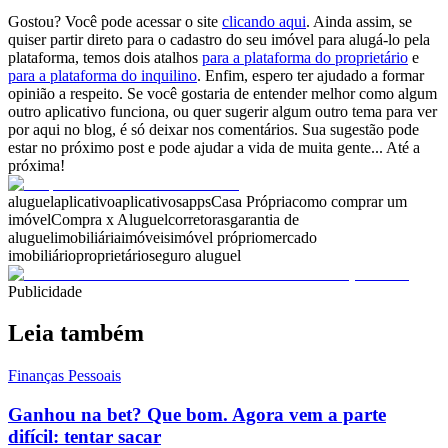
Gostou? Você pode acessar o site
clicando aqui
. Ainda assim, se
quiser partir direto para o cadastro do seu imóvel para alugá-lo pela
plataforma, temos dois atalhos
para a plataforma do proprietário
e
para a plataforma do inquilino
. Enfim, espero ter ajudado a formar
opinião a respeito. Se você gostaria de entender melhor como algum
outro aplicativo funciona, ou quer sugerir algum outro tema para ver
por aqui no blog, é só deixar nos comentários. Sua sugestão pode
estar no próximo post e pode ajudar a vida de muita gente... Até a
próxima!
aluguel
aplicativo
aplicativos
apps
Casa Própria
como comprar um
imóvel
Compra x Aluguel
corretoras
garantia de
aluguel
imobiliária
imóveis
imóvel próprio
mercado
imobiliário
proprietário
seguro aluguel
Publicidade
Leia também
Finanças Pessoais
Ganhou na bet? Que bom. Agora vem a parte
difícil: tentar sacar