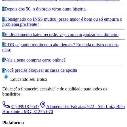
2
Depois dos 50, o divórcio virou outra história
3
Consignado do INSS mudou: prazo maior é bom ou só empurra o
problema pra frente?
4
Endividamento bateu recorde: veja como organizar seu dinheiro
5
CDB pagando rendimento alto demais? Entenda o risco por trás
disso
6
Vale a pena comprar carro online?
7
Você precisa bloquear as casas de aposta
Educando seu Bolso
Educação financeira acessível e de qualidade para todos os
brasileiros.
(31) 99918-9537
Alameda das Falcatas, 922 - São Luiz, Belo
Horizonte - MG, 31275-070
Plataforma