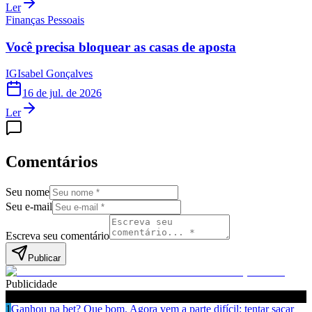
Ler
Finanças Pessoais
Você precisa bloquear as casas de aposta
IG
Isabel Gonçalves
16 de jul. de 2026
Ler
Comentários
Seu nome
Seu e-mail
Escreva seu comentário
Publicar
Publicidade
Leia também
1
Ganhou na bet? Que bom. Agora vem a parte difícil: tentar sacar