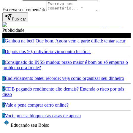
Escreva seu comentário
Publicar
Publicidade
Leia também
1
Ganhou na bet? Que bom. Agora vem a parte difícil: tentar sacar
2
Depois dos 50, o divórcio virou outra história
3
Consignado do INSS mudou: prazo maior é bom ou só empurra o
problema pra frente?
4
Endividamento bateu recorde: veja como organizar seu dinheiro
5
CDB pagando rendimento alto demais? Entenda o risco por trás
disso
6
Vale a pena comprar carro online?
7
Você precisa bloquear as casas de aposta
Educando seu Bolso