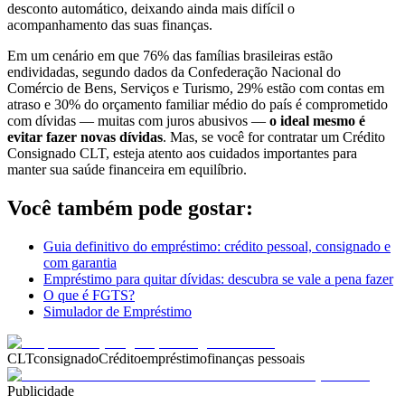
desconto automático, deixando ainda mais difícil o
acompanhamento das suas finanças.
Em um cenário em que 76% das famílias brasileiras estão
endividadas, segundo dados da Confederação Nacional do
Comércio de Bens, Serviços e Turismo, 29% estão com contas em
atraso e 30% do orçamento familiar médio do país é comprometido
com dívidas — muitas com juros abusivos —
o ideal mesmo é
evitar fazer novas dívidas
. Mas, se você for contratar um Crédito
Consignado CLT, esteja atento aos cuidados importantes para
manter sua saúde financeira em equilíbrio.
Você também pode gostar:
Guia definitivo do empréstimo: crédito pessoal, consignado e
com garantia
Empréstimo para quitar dívidas: descubra se vale a pena fazer
O que é FGTS?
Simulador de Empréstimo
CLT
consignado
Crédito
empréstimo
finanças pessoais
Publicidade