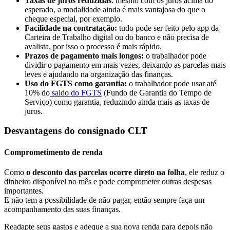
Taxas de juros reduzidas
: mesmo com os juros acima do
esperado, a modalidade ainda é mais vantajosa do que o
cheque especial, por exemplo.
Facilidade na contratação:
tudo pode ser feito pelo app da
Carteira de Trabalho digital ou do banco e não precisa de
avalista, por isso o processo é mais rápido.
Prazos de pagamento mais longos:
o trabalhador pode
dividir o pagamento em mais vezes, deixando as parcelas mais
leves e ajudando na organização das finanças.
Uso do FGTS como garantia:
o trabalhador pode usar até
10% do
saldo do FGTS
(Fundo de Garantia do Tempo de
Serviço) como garantia, reduzindo ainda mais as taxas de
juros.
Desvantagens do consignado CLT
Comprometimento de renda
Como
o desconto das parcelas ocorre direto na folha
, ele reduz o
dinheiro disponível no mês e pode comprometer outras despesas
importantes.
E não tem a possibilidade de não pagar, então sempre faça um
acompanhamento das suas finanças.
Readapte seus gastos e adeque a sua nova renda para depois não