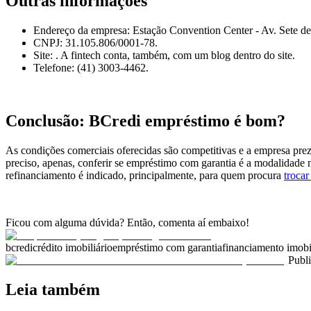
Outras informações
Endereço da empresa: Estação Convention Center - Av. Sete de
CNPJ: 31.105.806/0001-78.
Site: . A fintech conta, também, com um blog dentro do site.
Telefone:
(41) 3003-4462.
Conclusão: BCredi empréstimo é bom?
As condições comerciais oferecidas são competitivas e a empresa prez
preciso, apenas, conferir se empréstimo com garantia é a modalidade m
refinanciamento é indicado, principalmente, para quem procura
trocar
Ficou com alguma dúvida? Então, comenta aí embaixo!
bcredi
crédito imobiliário
empréstimo com garantia
financiamento imobi
Publ
Leia também