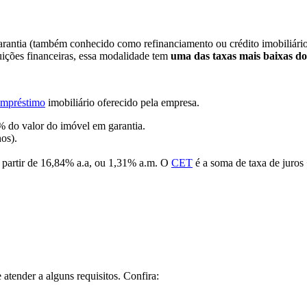
rantia (também conhecido como refinanciamento ou crédito imobiliário)
tuições financeiras, essa modalidade tem
uma das taxas mais baixas d
empréstimo
imobiliário oferecido pela empresa.
 do valor do imóvel em garantia.
os).
a partir de 16,84% a.a, ou 1,31% a.m. O
CET
é a soma de taxa de juros 
.
atender a alguns requisitos. Confira: