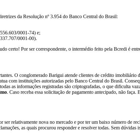
diretrizes da Resolução nº 3.954 do Banco Central do Brasil:
.556.603/0001-74) e;
337.707/0001-00).
udo certo! Por ser correspondente, o intermédio feito pela Bcredi é ent
portantes. O conglomerado Barigui atende clientes de crédito imobiliár
atua com instituições autorizadas pelo Banco Central do Brasil. Conse
todas as informações registradas são criptografadas, o que dificulta v
imo
. Caso receba essa solicitação de pagamento antecipado, não faça. Es
 ser relativamente nova no mercado e por ter um baixo número de recla
lamações, as quais procurou responder e resolver todas. Sem dúvidas iss