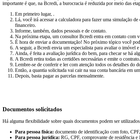
importante é que, na Bcredi, a burocracia é reduzida por meio das etap
Em primeiro lugar, .
Lá, você irá acessar a calculadora para fazer uma simulação de
financeiro.
Informe, também, dados pessoais e de contato.
Na próxima etapa, um consultor Bcredi entra em contato com vo
É hora de enviar a documentação! No próximo tópico você pode
A seguir, a Bcredi envia um especialista para avaliar o imóvel e
Ainda, é feita a avaliação jurídica do bem, para checar se há a
A Bcredi retira todas as certidões necessárias e emite o contrato
Lembre-se de conferir e ler com atenção todos os detalhes do d
Então, a quantia solicitada vai cair na sua conta bancária em um
Depois, basta pagar as parcelas mensalmente.
Documentos solicitados
Há alguma flexibilidade sobre quais documentos podem ser utilizados na
Para pessoa física:
documento de identificação com foto, CPF, 
Para pessoa jurídica:
RG, CPF, comprovante de residência e IR