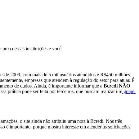
re uma dessas instituições e você.
io desde 2009, com mais de 5 mil usuários atendidos e R$450 milhões
quentemente, empresas que atendem à regulação do setor para atuar. É
azamento de dados. Ainda, é importante informar que a
Bcredi NÃO
sa prática pode ser feita por terceiros, que buscam realizar um
golpe.
mações, o site ainda não atribuiu uma nota à Bcredi. Nos três
o é importante, porque mostra interesse em atender às solicitações