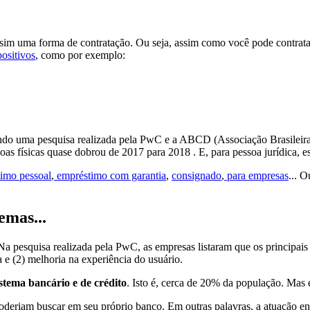
e sim uma
forma de contratação
. Ou seja, assim como você pode contrat
positivos
, como por exemplo:
ndo uma pesquisa realizada pela PwC e a ABCD (Associação Brasileira 
oas físicas quase dobrou de 2017 para 2018 . E, para pessoa jurídica,
imo pessoal
,
empréstimo com garantia
,
consignado
,
para empresas
... O
emas...
a pesquisa realizada pela PwC, as empresas listaram que os principais
 e (2) melhoria na experiência do usuário.
istema bancário e de crédito
. Isto é, cerca de 20% da população. Mas 
oderiam buscar em seu próprio banco. Em outras palavras, a atuação e