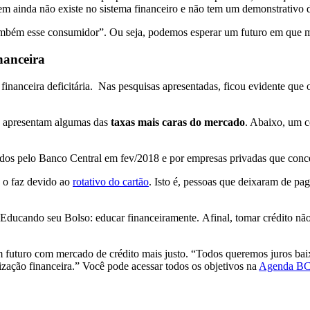
em ainda não existe no sistema financeiro e não tem um demonstrativo 
mbém esse consumidor”. Ou seja, podemos esperar um futuro em que ma
nanceira
financeira deficitária. Nas pesquisas apresentadas, ficou evidente que
es apresentam algumas das
taxas mais caras do mercado
. Abaixo, um c
dos pelo Banco Central em fev/2018 e por empresas privadas que conc
 o faz devido ao
rotativo do cartão
. Isto é, pessoas que deixaram de pag
 o Educando seu Bolso: educar financeiramente. Afinal, tomar crédito n
m futuro com mercado de crédito mais justo.
“Todos queremos juros baix
ação financeira.” Você pode acessar todos os objetivos na
Agenda B