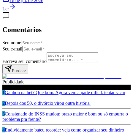
16 de jul. de 2026
Ler
Comentários
Seu nome
Seu e-mail
Escreva seu comentário
Publicar
Publicidade
Leia também
1
Ganhou na bet? Que bom. Agora vem a parte difícil: tentar sacar
2
Depois dos 50, o divórcio virou outra história
3
Consignado do INSS mudou: prazo maior é bom ou só empurra o
problema pra frente?
4
Endividamento bateu recorde: veja como organizar seu dinheiro