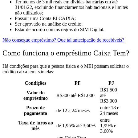
Ter menos de 3 mil reais em dívidas bancárias em até
31/01/22, excluindo financiamentos habitacionais e limites
não utilizados;
Possuir uma Conta PJ CAIXA;
Ser aprovado na análise de crédito;
Estar de acordo com as regras do SIM Digital.
Não consegue empréstimo? Que tal antecipação de recebíveis?
Como funciona o empréstimo Caixa Tem?
Há condições para que a pessoa física e o MEI possam solicitar o
crédito caixa tem, são elas:
Condições
PF
PJ
R$1.500
Valor do
R$300 até R$1.000
até
empréstimo
R$3.000
Prazo de
entre 18 e
de 12 a 24 meses
pagamento
24 meses
entre
Taxa de juros ao
de 1,95% até 3,60%
1,99% e
mês
3,60%
app Caixa Tem,