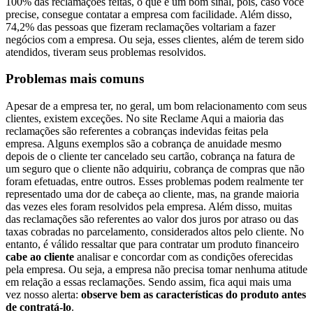
100% das reclamações feitas, o que é um bom sinal, pois, caso você
precise, consegue contatar a empresa com facilidade. Além disso,
74,2% das pessoas que fizeram reclamações voltariam a fazer
negócios com a empresa. Ou seja, esses clientes, além de terem sido
atendidos, tiveram seus problemas resolvidos.
Problemas mais comuns
Apesar de a empresa ter, no geral, um bom relacionamento com seus
clientes, existem exceções. No site Reclame Aqui a maioria das
reclamações são referentes a cobranças indevidas feitas pela
empresa. Alguns exemplos são a cobrança de anuidade mesmo
depois de o cliente ter cancelado seu cartão, cobrança na fatura de
um seguro que o cliente não adquiriu, cobrança de compras que não
foram efetuadas, entre outros. Esses problemas podem realmente ter
representado uma dor de cabeça ao cliente, mas, na grande maioria
das vezes eles foram resolvidos pela empresa. Além disso, muitas
das reclamações são referentes ao valor dos juros por atraso ou das
taxas cobradas no parcelamento, considerados altos pelo cliente. No
entanto, é válido ressaltar que para contratar um produto financeiro
cabe ao cliente
analisar e concordar com as condições oferecidas
pela empresa. Ou seja, a empresa não precisa tomar nenhuma atitude
em relação a essas reclamações. Sendo assim, fica aqui mais uma
vez nosso alerta:
observe bem as características do produto antes
de contratá-lo
.