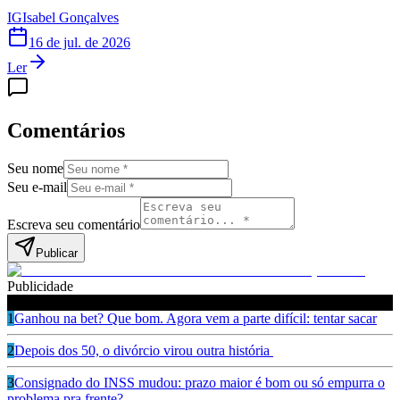
IG
Isabel Gonçalves
16 de jul. de 2026
Ler
Comentários
Seu nome
Seu e-mail
Escreva seu comentário
Publicar
Publicidade
Leia também
1
Ganhou na bet? Que bom. Agora vem a parte difícil: tentar sacar
2
Depois dos 50, o divórcio virou outra história
3
Consignado do INSS mudou: prazo maior é bom ou só empurra o
problema pra frente?