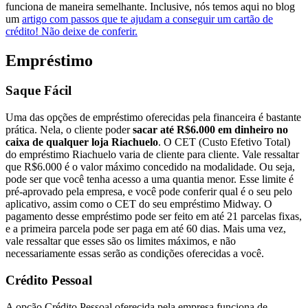
funciona de maneira semelhante. Inclusive, nós temos aqui no blog
um
artigo com passos que te ajudam a conseguir um cartão de
crédito! Não deixe de conferir.
Empréstimo
Saque Fácil
Uma das opções de empréstimo oferecidas pela financeira é bastante
prática. Nela, o cliente poder
sacar até R$6.000 em dinheiro no
caixa de qualquer loja Riachuelo
. O CET (Custo Efetivo Total)
do empréstimo Riachuelo varia de cliente para cliente. Vale ressaltar
que R$6.000 é o valor máximo concedido na modalidade. Ou seja,
pode ser que você tenha acesso a uma quantia menor. Esse limite é
pré-aprovado pela empresa, e você pode conferir qual é o seu pelo
aplicativo, assim como o CET do seu empréstimo Midway. O
pagamento desse empréstimo pode ser feito em até 21 parcelas fixas,
e a primeira parcela pode ser paga em até 60 dias. Mais uma vez,
vale ressaltar que esses são os limites máximos, e não
necessariamente essas serão as condições oferecidas a você.
Crédito Pessoal
A opção Crédito Pessoal oferecida pela empresa funciona de