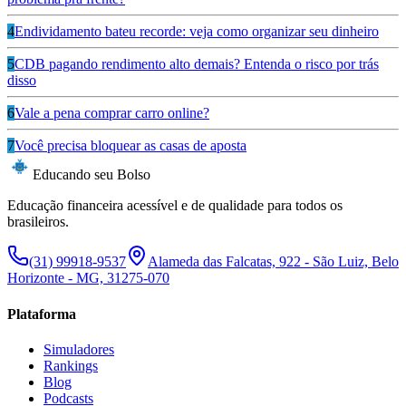
4
Endividamento bateu recorde: veja como organizar seu dinheiro
5
CDB pagando rendimento alto demais? Entenda o risco por trás
disso
6
Vale a pena comprar carro online?
7
Você precisa bloquear as casas de aposta
Educando seu Bolso
Educação financeira acessível e de qualidade para todos os
brasileiros.
(31) 99918-9537
Alameda das Falcatas, 922 - São Luiz, Belo
Horizonte - MG, 31275-070
Plataforma
Simuladores
Rankings
Blog
Podcasts