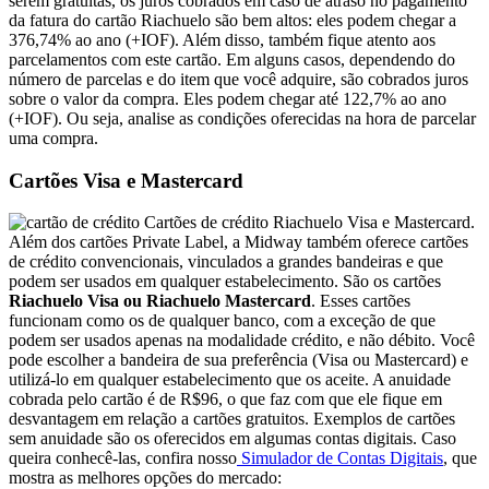
serem gratuitas, os juros cobrados em caso de atraso no pagamento
da fatura do cartão Riachuelo são bem altos: eles podem chegar a
376,74% ao ano (+IOF). Além disso, também fique atento aos
parcelamentos com este cartão. Em alguns casos, dependendo do
número de parcelas e do item que você adquire, são cobrados juros
sobre o valor da compra. Eles podem chegar até 122,7% ao ano
(+IOF). Ou seja, analise as condições oferecidas na hora de parcelar
uma compra.
Cartões Visa e Mastercard
Cartões de crédito Riachuelo Visa e Mastercard.
Além dos cartões Private Label, a Midway também oferece cartões
de crédito convencionais, vinculados a grandes bandeiras e que
podem ser usados em qualquer estabelecimento. São os cartões
Riachuelo Visa ou Riachuelo Mastercard
. Esses cartões
funcionam como os de qualquer banco, com a exceção de que
podem ser usados apenas na modalidade crédito, e não débito. Você
pode escolher a bandeira de sua preferência (Visa ou Mastercard) e
utilizá-lo em qualquer estabelecimento que os aceite. A anuidade
cobrada pelo cartão é de R$96, o que faz com que ele fique em
desvantagem em relação a cartões gratuitos. Exemplos de cartões
sem anuidade são os oferecidos em algumas contas digitais. Caso
queira conhecê-las, confira nosso
Simulador de Contas Digitais
, que
mostra as melhores opções do mercado: