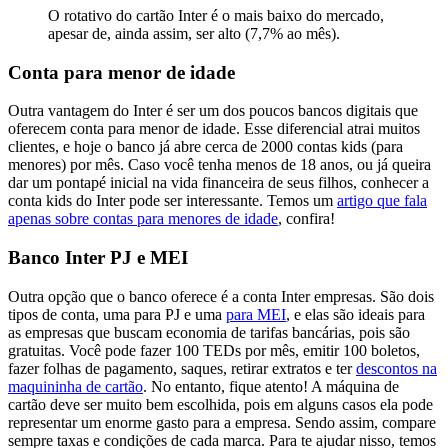
O rotativo do cartão Inter é o mais baixo do mercado,
apesar de, ainda assim, ser alto (7,7% ao mês).
Conta para menor de idade
Outra vantagem do Inter é ser um dos poucos bancos digitais que
oferecem conta para menor de idade. Esse diferencial atrai muitos
clientes, e hoje o banco já abre cerca de 2000 contas kids (para
menores) por mês. Caso você tenha menos de 18 anos, ou já queira
dar um pontapé inicial na vida financeira de seus filhos, conhecer a
conta kids do Inter pode ser interessante. Temos um
artigo que fala
apenas sobre contas para menores de idade
, confira!
Banco Inter PJ e MEI
Outra opção que o banco oferece é a conta Inter empresas. São dois
tipos de conta, uma para PJ e uma
para MEI
, e elas são ideais para
as empresas que buscam economia de tarifas bancárias, pois são
gratuitas. Você pode fazer 100 TEDs por mês, emitir 100 boletos,
fazer folhas de pagamento, saques, retirar extratos e ter
descontos na
maquininha de cartão
. No entanto, fique atento! A máquina de
cartão deve ser muito bem escolhida, pois em alguns casos ela pode
representar um enorme gasto para a empresa. Sendo assim, compare
sempre taxas e condições de cada marca. Para te ajudar nisso, temos