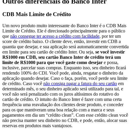
Outros diferenciais do Banco Inter
CDB Mais Limite de Crédito
Um novo produto muito interessante do Banco Inter é o CDB Mais
Limite de Crédito. Ele é direcionado principalmente para o público
que
não consegue ter acesso a crédito com facilidade
, por ter um
score de crédito baixo. O cliente deve, então, investir em CDB a
quantia que desejar, e sua aplicação será automaticamente convertida
em limite para seu cartão de crédito Inter. Ou seja,
se você investir
R$1000 em CDB, seu cartão Banco Inter de crédito terá um
limite de R$1000 para que você gaste como desejar
e possa,
inclusive, parcelar suas compras. Enquanto isso, seu dinheiro ficará
rendendo 100% do CDI. Você pode, ainda, resgatar o dinheiro da
aplicação quando desejar. Caso o faça, porém, você perde seu limite
de crédito. Caso você
não consiga pagar a fatura do seu cartão
em
determinado mês, o seu dinheiro aplicado será utilizado para tal, e
você não será penalizado com os juros altíssimos do rotativo do
cartão de crédito. O intuito do Banco Inter é fazer com uma certa
frequência uma reavaliação dos clientes deste produto, e conceder
para os que mantiveram uma boa relação com a marca e seus
pagamentos em dia um “crédito clean”. Com esse crédito clean você
não precisa manter seu dinheiro no CDB, e pode, então, alocar suas
reservas em produtos mais vantajosos.