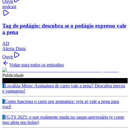
Ouvir
podcast
Tag de pedágio: descubra se o pedágio expresso vale
a pena
AD
Alexia Diniz
Ouvir
Voltar para todos os episodios
Publicidade
Ouça também
1
Localiza Meoo: Assinatura de carro vale a pena? Descubra preços
e vantagens!
2
Como funciona o carro por assinatura: veja se vale a pena para
você
3
FGTS 2025: o que realmente muda no saque-aniversário (e como
isso afeta seu bolso)