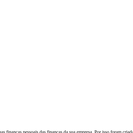
s finanças pessoais das finanças da sua empresa. Por isso foram criadas