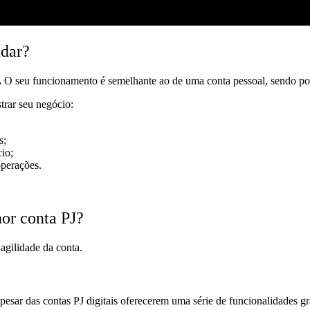
udar?
.
O seu funcionamento é semelhante ao de uma conta pessoal, sendo possí
trar seu negócio:
s;
cio;
operações.
hor conta PJ?
agilidade da conta.
 apesar das contas PJ digitais oferecerem uma série de funcionalidades 