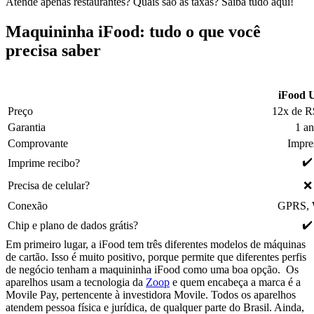
Atende apenas restaurantes? Quais são as taxas? Saiba tudo aqui!
Maquininha iFood: tudo o que você
precisa saber
iFood 
Preço
12x de R
Garantia
1 a
Comprovante
Impre
✔️
Imprime recibo?
Precisa de celular?
❌
Conexão
GPRS, 
✔️
Chip e plano de dados grátis?
Em primeiro lugar, a iFood tem três diferentes modelos de máquinas
de cartão. Isso é muito positivo, porque permite que diferentes perfis
de negócio tenham a maquininha iFood como uma boa opção. Os
aparelhos usam a tecnologia da
Zoop
e quem encabeça a marca é a
Movile Pay, pertencente à investidora Movile. Todos os aparelhos
atendem pessoa física e jurídica, de qualquer parte do Brasil. Ainda,