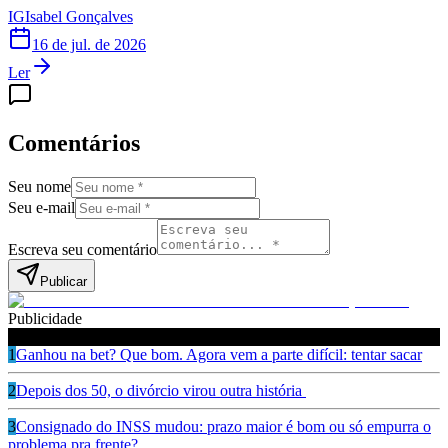
IG
Isabel Gonçalves
16 de jul. de 2026
Ler
Comentários
Seu nome
Seu e-mail
Escreva seu comentário
Publicar
Publicidade
Leia também
1
Ganhou na bet? Que bom. Agora vem a parte difícil: tentar sacar
2
Depois dos 50, o divórcio virou outra história
3
Consignado do INSS mudou: prazo maior é bom ou só empurra o
problema pra frente?