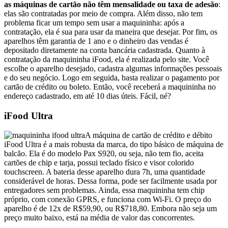
as máquinas de cartão não têm mensalidade ou taxa de adesão
:
elas são contratadas por meio de compra. Além disso, não tem
problema ficar um tempo sem usar a maquininha: após a
contratação, ela é sua para usar da maneira que desejar. Por fim, os
aparelhos têm garantia de 1 ano e o dinheiro das vendas é
depositado diretamente na conta bancária cadastrada. Quanto à
contratação da maquininha iFood, ela é realizada pelo site. Você
escolhe o aparelho desejado, cadastra algumas informações pessoais
e do seu negócio. Logo em seguida, basta realizar o pagamento por
cartão de crédito ou boleto. Então, você receberá a maquininha no
endereço cadastrado, em até 10 dias úteis. Fácil, né?
iFood Ultra
A máquina de cartão de crédito e débito
iFood Ultra é a mais robusta da marca, do tipo básico de máquina de
balcão. Ela é do modelo Pax S920, ou seja, não tem fio, aceita
cartões de chip e tarja, possui teclado físico e visor colorido
touchscreen. A bateria desse aparelho dura 7h, uma quantidade
considerável de horas. Dessa forma, pode ser facilmente usada por
entregadores sem problemas. Ainda, essa maquininha tem chip
próprio, com conexão GPRS, e funciona com Wi-Fi. O preço do
aparelho é de 12x de R$59,90, ou R$718,80. Embora não seja um
preço muito baixo, está na média de valor das concorrentes.