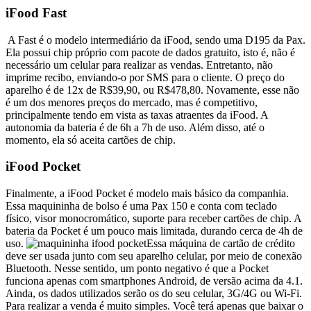
iFood Fast
A Fast é o modelo intermediário da iFood, sendo uma D195 da Pax.
Ela possui chip próprio com pacote de dados gratuito, isto é, não é
necessário um celular para realizar as vendas. Entretanto, não
imprime recibo, enviando-o por SMS para o cliente. O preço do
aparelho é de 12x de R$39,90, ou R$478,80. Novamente, esse não
é um dos menores preços do mercado, mas é competitivo,
principalmente tendo em vista as taxas atraentes da iFood. A
autonomia da bateria é de 6h a 7h de uso. Além disso, até o
momento, ela só aceita cartões de chip.
iFood Pocket
Finalmente, a iFood Pocket é modelo mais básico da companhia.
Essa maquininha de bolso é uma Pax 150 e conta com teclado
físico, visor monocromático, suporte para receber cartões de chip. A
bateria da Pocket é um pouco mais limitada, durando cerca de 4h de
uso.
Essa máquina de cartão de crédito
deve ser usada junto com seu aparelho celular, por meio de conexão
Bluetooth. Nesse sentido, um ponto negativo é que a Pocket
funciona apenas com smartphones Android, de versão acima da 4.1.
Ainda, os dados utilizados serão os do seu celular, 3G/4G ou Wi-Fi.
Para realizar a venda é muito simples. Você terá apenas que baixar o