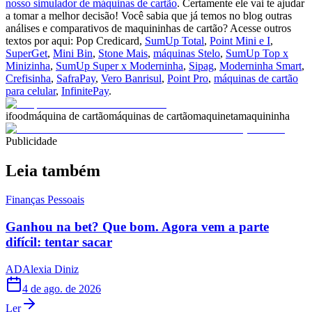
nosso simulador de máquinas de cartão
. Certamente ele vai te ajudar
a tomar a melhor decisão! Você sabia que já temos no blog outras
análises e comparativos de maquininhas de cartão? Acesse outros
textos por aqui: Pop Credicard,
SumUp Total
,
Point Mini e I
,
SuperGet
,
Mini Bin
,
Stone Mais
,
máquinas Stelo
,
SumUp Top x
Minizinha
,
SumUp Super x Moderninha
,
Sipag
,
Moderninha Smart
,
Crefisinha
,
SafraPay
,
Vero Banrisul
,
Point Pro
,
máquinas de cartão
para celular
,
InfinitePay
.
ifood
máquina de cartão
máquinas de cartão
maquineta
maquininha
Publicidade
Leia também
Finanças Pessoais
Ganhou na bet? Que bom. Agora vem a parte
difícil: tentar sacar
AD
Alexia Diniz
4 de ago. de 2026
Ler