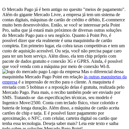
O Mercado Pago já é bem antigo no quesito "meios de pagamento".
Além do gigante Mercado Livre, a empresa já tem um sistema de
contas digitais, máquinas de cartão de crédito e débito, E-commerce
muito bem desenvolvidos. Então, se você se interessar pela Point
Pro, saiba que já estará mais próximos de diversas outras soluções
do Mercado Pago para o seu negócio. Quanto à Point Pro, é
possível dizer que ela realmente é uma maquininha de cartão
completa. Em primeiro lugar, ela cobra taxas competitivas e tem um
custo de aquisição acessível. Ou seja, você não precisa pagar caro
para ter um bom serviço. Além disso, ela tem chip próprio com
pacote de dados gratuito e conexão 3G e GPRS. Ainda, é possível
que você venda com a máquina por meio de conexão Wi-fi.
Logo da empresa Mas o diferencial dessa
maquininha Mercado Pago Point em relação
às outras maquinetas da
empresa
é a impressão de recibo para o cliente. A maquineta é
enviada com 5 bobinas e a reposição delas é gratuita, realizada pelo
Mercado Pago. Para mais, o recibo também pode ser enviado por
SMS. Tratando-se das especificações técnicas, seu modelo é
Ingenico Move/2500. Conta com teclado físico, visor colorido e
bateria de longa duração. Além disso, a máquina de cartão aceita
cartões de chip e tarja. E é possível fazer pagamento por
aproximação, o NFC, com celular, carteira digital ou cartão que
tenha essa tecnologia. Deseja saber mais? Leia este texto e saiba
tudo sobre as soluções Mercado Pago Point!