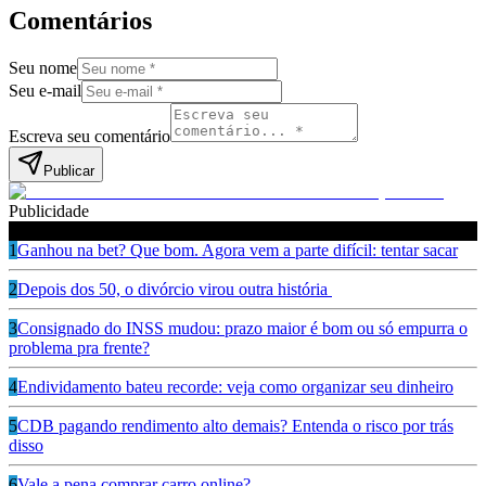
Comentários
Seu nome
Seu e-mail
Escreva seu comentário
Publicar
Publicidade
Leia também
1
Ganhou na bet? Que bom. Agora vem a parte difícil: tentar sacar
2
Depois dos 50, o divórcio virou outra história
3
Consignado do INSS mudou: prazo maior é bom ou só empurra o
problema pra frente?
4
Endividamento bateu recorde: veja como organizar seu dinheiro
5
CDB pagando rendimento alto demais? Entenda o risco por trás
disso
6
Vale a pena comprar carro online?