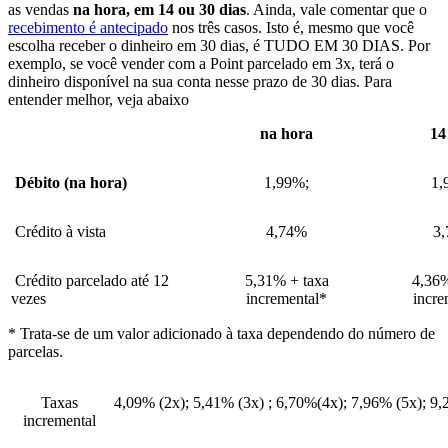
as vendas
na hora, em 14 ou 30 dias
. Ainda, vale comentar que o
recebimento é antecipado
nos três casos. Isto é, mesmo que você
escolha receber o dinheiro em 30 dias, é TUDO EM 30 DIAS. Por
exemplo, se você vender com a Point parcelado em 3x, terá o
dinheiro disponível na sua conta nesse prazo de 30 dias. Para
entender melhor, veja abaixo
na hora
14
Débito (na hora)
1,99%;
1,
Crédito à vista
4,74%
3
Crédito parcelado até 12
5,31% + taxa
4,36%
vezes
incremental*
incre
* Trata-se de um valor adicionado à taxa dependendo do número de
parcelas.
Taxas
4,09% (2x); 5,41% (3x) ; 6,70%(4x); 7,96% (5x); 9
incremental