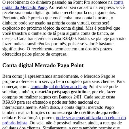
O recebimento do dinheiro passado na Point Pro acontece na
conta
digital da Mercado Pago
. Ao realizar seu cadastro na empresa, você
recebe sua conta digital gratuita e recebe por lá os pagamentos.
Portanto, não é preciso que você tenha uma conta bancária, o
dinheiro pode ser usado na própria conta virtual, como será
explicado no próximo tópico da conta digital. Mas é possível que
você transfira o dinheiro de lá para alguma conta de banco, se
desejar. Cada transferência custa R$3,00. Então, se planeje para não
fazer muitas transferências por mês, pois esse valor é bastante
significativo. O recebimento acontece em um dos três prazos
oferecidos pelos planos da empresa.
Conta digital Mercado Pago Point
Bem como já apresentamos anteriormente, o Mercado Pago se
propõe a oferecer um serviço bem completo para seus clientes. Para
começar, com a
conta digital do Mercado Pago
Point você pode
solicitar, também, o
cartão pré-pago gratuito
e, por ele, fazer
compras ou realizar saques em Bancos 24H. Cada saque custa
R$9,90 para ser efetuado e pode ser feito nacional ou
internacionalmente. Além disso, a conta digital mercado Pago
também realiza funções como
recarga de créditos de aparelho
celular
. Essa função, porém,
pode ser apenas utilizada no celular do
próprio lojista
. Ou seja, não é possível realizar, ainda, a recarga de
celulares dos clientes. Similarmente, a conta também permite que